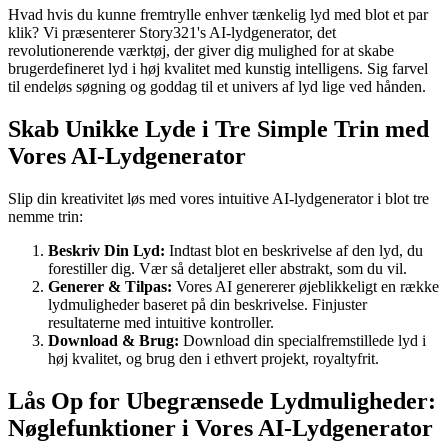
Hvad hvis du kunne fremtrylle enhver tænkelig lyd med blot et par
klik? Vi præsenterer Story321's AI-lydgenerator, det
revolutionerende værktøj, der giver dig mulighed for at skabe
brugerdefineret lyd i høj kvalitet med kunstig intelligens. Sig farvel
til endeløs søgning og goddag til et univers af lyd lige ved hånden.
Skab Unikke Lyde i Tre Simple Trin med
Vores AI-Lydgenerator
Slip din kreativitet løs med vores intuitive AI-lydgenerator i blot tre
nemme trin:
Beskriv Din Lyd:
Indtast blot en beskrivelse af den lyd, du
forestiller dig. Vær så detaljeret eller abstrakt, som du vil.
Generer & Tilpas:
Vores AI genererer øjeblikkeligt en række
lydmuligheder baseret på din beskrivelse. Finjuster
resultaterne med intuitive kontroller.
Download & Brug:
Download din specialfremstillede lyd i
høj kvalitet, og brug den i ethvert projekt, royaltyfrit.
Lås Op for Ubegrænsede Lydmuligheder:
Nøglefunktioner i Vores AI-Lydgenerator