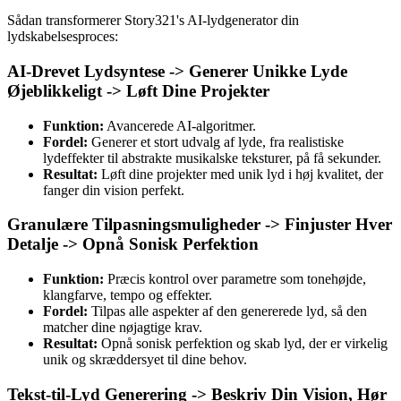
Sådan transformerer Story321's AI-lydgenerator din
lydskabelsesproces:
AI-Drevet Lydsyntese -> Generer Unikke Lyde
Øjeblikkeligt -> Løft Dine Projekter
Funktion:
Avancerede AI-algoritmer.
Fordel:
Generer et stort udvalg af lyde, fra realistiske
lydeffekter til abstrakte musikalske teksturer, på få sekunder.
Resultat:
Løft dine projekter med unik lyd i høj kvalitet, der
fanger din vision perfekt.
Granulære Tilpasningsmuligheder -> Finjuster Hver
Detalje -> Opnå Sonisk Perfektion
Funktion:
Præcis kontrol over parametre som tonehøjde,
klangfarve, tempo og effekter.
Fordel:
Tilpas alle aspekter af den genererede lyd, så den
matcher dine nøjagtige krav.
Resultat:
Opnå sonisk perfektion og skab lyd, der er virkelig
unik og skræddersyet til dine behov.
Tekst-til-Lyd Generering -> Beskriv Din Vision, Hør