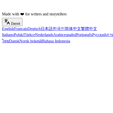
Made with ❤️ for writers and storytellers
Dansk
English
Français
Deutsch
日本語
한국인
简体中文
繁體中文
Italiano
Polski
Türkçe
Nederlands
Arabic
español
Português
Русский
ภา
ไทย
Dansk
Norsk bokmål
Bahasa Indonesia