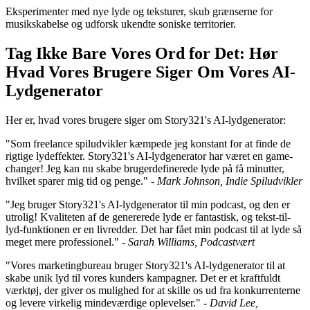
Eksperimenter med nye lyde og teksturer, skub grænserne for
musikskabelse og udforsk ukendte soniske territorier.
Tag Ikke Bare Vores Ord for Det: Hør
Hvad Vores Brugere Siger Om Vores AI-
Lydgenerator
Her er, hvad vores brugere siger om Story321's AI-lydgenerator:
"Som freelance spiludvikler kæmpede jeg konstant for at finde de
rigtige lydeffekter. Story321's AI-lydgenerator har været en game-
changer! Jeg kan nu skabe brugerdefinerede lyde på få minutter,
hvilket sparer mig tid og penge." -
Mark Johnson, Indie Spiludvikler
"Jeg bruger Story321's AI-lydgenerator til min podcast, og den er
utrolig! Kvaliteten af de genererede lyde er fantastisk, og tekst-til-
lyd-funktionen er en livredder. Det har fået min podcast til at lyde så
meget mere professionel." -
Sarah Williams, Podcastvært
"Vores marketingbureau bruger Story321's AI-lydgenerator til at
skabe unik lyd til vores kunders kampagner. Det er et kraftfuldt
værktøj, der giver os mulighed for at skille os ud fra konkurrenterne
og levere virkelig mindeværdige oplevelser." -
David Lee,