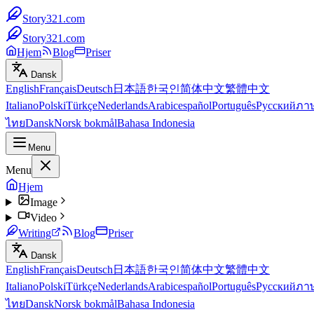
Story321.com
Story321.com
Hjem
Blog
Priser
Dansk
English
Français
Deutsch
日本語
한국인
简体中文
繁體中文
Italiano
Polski
Türkçe
Nederlands
Arabic
español
Português
Русский
ภา
ไทย
Dansk
Norsk bokmål
Bahasa Indonesia
Menu
Menu
Hjem
Image
Video
Writing
Blog
Priser
Dansk
English
Français
Deutsch
日本語
한국인
简体中文
繁體中文
Italiano
Polski
Türkçe
Nederlands
Arabic
español
Português
Русский
ภา
ไทย
Dansk
Norsk bokmål
Bahasa Indonesia