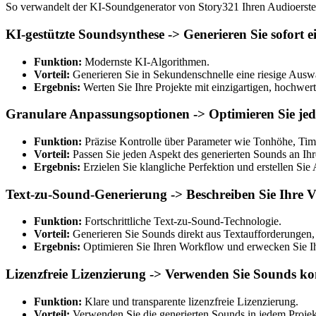
So verwandelt der KI-Soundgenerator von Story321 Ihren Audioerste
KI-gestützte Soundsynthese -> Generieren Sie sofort e
Funktion:
Modernste KI-Algorithmen.
Vorteil:
Generieren Sie in Sekundenschnelle eine riesige Auswa
Ergebnis:
Werten Sie Ihre Projekte mit einzigartigen, hochwerti
Granulare Anpassungsoptionen -> Optimieren Sie jedes
Funktion:
Präzise Kontrolle über Parameter wie Tonhöhe, Tim
Vorteil:
Passen Sie jeden Aspekt des generierten Sounds an Ih
Ergebnis:
Erzielen Sie klangliche Perfektion und erstellen Sie 
Text-zu-Sound-Generierung -> Beschreiben Sie Ihre Vi
Funktion:
Fortschrittliche Text-zu-Sound-Technologie.
Vorteil:
Generieren Sie Sounds direkt aus Textaufforderungen
Ergebnis:
Optimieren Sie Ihren Workflow und erwecken Sie Ihr
Lizenzfreie Lizenzierung -> Verwenden Sie Sounds ko
Funktion:
Klare und transparente lizenzfreie Lizenzierung.
Vorteil:
Verwenden Sie die generierten Sounds in jedem Projek