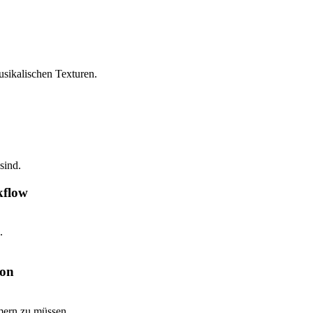
usikalischen Texturen.
sind.
kflow
.
ion
mern zu müssen.