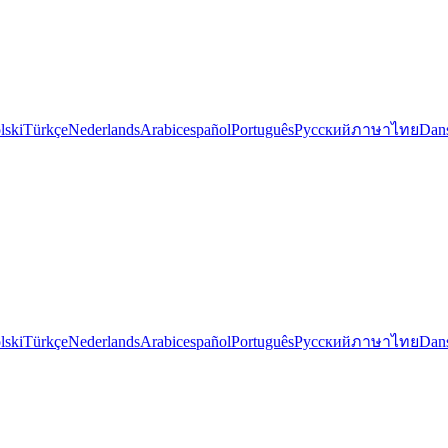
lski
Türkçe
Nederlands
Arabic
español
Português
Русский
ภาษาไทย
Dan
lski
Türkçe
Nederlands
Arabic
español
Português
Русский
ภาษาไทย
Dan