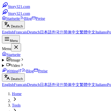
Story321.com
Story321.com
Startseite
Blog
Preise
Deutsch
English
Français
Deutsch
日本語
한국인
简体中文
繁體中文
Italiano
Po
Menu
Menu
Startseite
Image
Video
Writing
Blog
Preise
Deutsch
English
Français
Deutsch
日本語
한국인
简体中文
繁體中文
Italiano
Po
Home
Tools