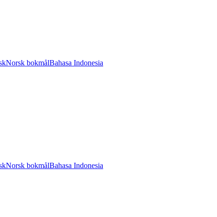
sk
Norsk bokmål
Bahasa Indonesia
sk
Norsk bokmål
Bahasa Indonesia