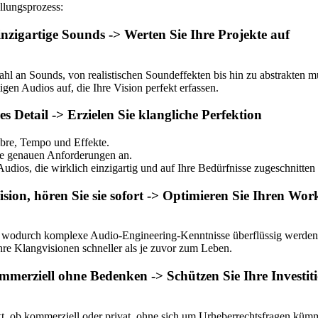
llungsprozess:
inzigartige Sounds -> Werten Sie Ihre Projekte auf
hl an Sounds, von realistischen Soundeffekten bis hin zu abstrakten m
gen Audios auf, die Ihre Vision perfekt erfassen.
 Detail -> Erzielen Sie klangliche Perfektion
bre, Tempo und Effekte.
re genauen Anforderungen an.
Audios, die wirklich einzigartig und auf Ihre Bedürfnisse zugeschnitten 
sion, hören Sie sie sofort -> Optimieren Sie Ihren Wor
, wodurch komplexe Audio-Engineering-Kenntnisse überflüssig werden
e Klangvisionen schneller als je zuvor zum Leben.
mmerziell ohne Bedenken -> Schützen Sie Ihre Investit
t, ob kommerziell oder privat, ohne sich um Urheberrechtsfragen küm