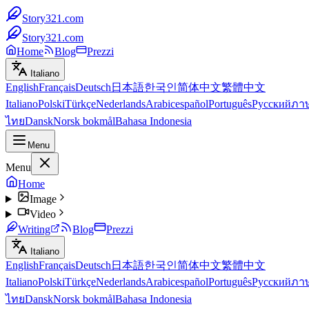
Story321.com
Story321.com
Home
Blog
Prezzi
Italiano
English
Français
Deutsch
日本語
한국인
简体中文
繁體中文
Italiano
Polski
Türkçe
Nederlands
Arabic
español
Português
Русский
ภา
ไทย
Dansk
Norsk bokmål
Bahasa Indonesia
Menu
Menu
Home
Image
Video
Writing
Blog
Prezzi
Italiano
English
Français
Deutsch
日本語
한국인
简体中文
繁體中文
Italiano
Polski
Türkçe
Nederlands
Arabic
español
Português
Русский
ภา
ไทย
Dansk
Norsk bokmål
Bahasa Indonesia