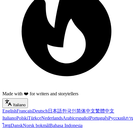
Made with ❤️ for writers and storytellers
Italiano
English
Français
Deutsch
日本語
한국인
简体中文
繁體中文
Italiano
Polski
Türkçe
Nederlands
Arabic
español
Português
Русский
ภา
ไทย
Dansk
Norsk bokmål
Bahasa Indonesia