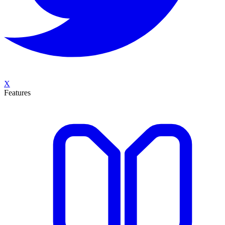
X
Features