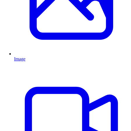
Image