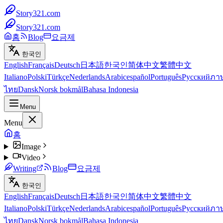
Story321.com
Story321.com
홈
Blog
요금제
한국인
English
Français
Deutsch
日本語
한국인
简体中文
繁體中文
Italiano
Polski
Türkçe
Nederlands
Arabic
español
Português
Русский
ภา
ไทย
Dansk
Norsk bokmål
Bahasa Indonesia
Menu
Menu
홈
Image
Video
Writing
Blog
요금제
한국인
English
Français
Deutsch
日本語
한국인
简体中文
繁體中文
Italiano
Polski
Türkçe
Nederlands
Arabic
español
Português
Русский
ภา
ไทย
Dansk
Norsk bokmål
Bahasa Indonesia