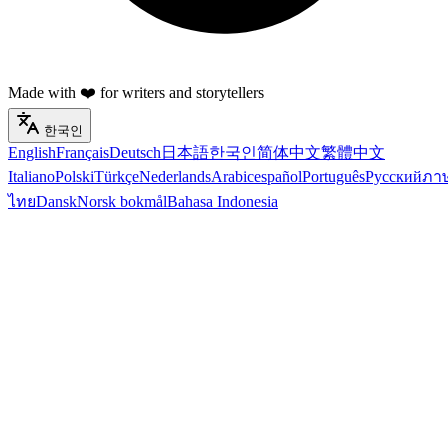
Made with ❤️ for writers and storytellers
한국인
English
Français
Deutsch
日本語
한국인
简体中文
繁體中文
Italiano
Polski
Türkçe
Nederlands
Arabic
español
Português
Русский
ภา
ไทย
Dansk
Norsk bokmål
Bahasa Indonesia