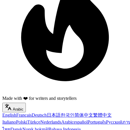
Made with ❤️ for writers and storytellers
Arabic
English
Français
Deutsch
日本語
한국인
简体中文
繁體中文
Italiano
Polski
Türkçe
Nederlands
Arabic
español
Português
Русский
ภา
ไทย
Dansk
Norsk bokmål
Bahasa Indonesia