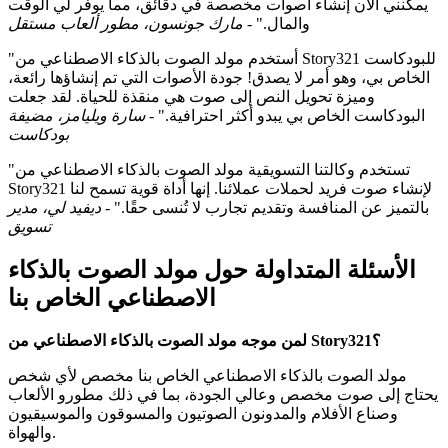
يمكنني الآن إنشاء أصوات مخصصة في دقائق، مما يوفر لي الوقت
والمال." -
مارك جونسون، مطور ألعاب مستقل
"أستخدم مولد الصوت بالذكاء الاصطناعي من Story321 للبودكاست
الخاص بي، وهو أمر لا يصدق! جودة الأصوات التي تم إنشاؤها رائعة،
وميزة تحويل النص إلى صوت هي منقذة للحياة. لقد جعلت
البودكاست الخاص بي يبدو أكثر احترافية." -
سارة ويليامز، مضيفة
بودكاست
"تستخدم وكالتنا التسويقية مولد الصوت بالذكاء الاصطناعي من
Story321 لإنشاء صوت فريد لحملات عملائنا. إنها أداة قوية تسمح لنا
بالتميز عن المنافسة وتقديم تجارب لا تُنسى حقًا." -
ديفيد لي، مدير
تسويق
الأسئلة المتداولة حول مولد الصوت بالذكاء
الاصطناعي الخاص بنا
لمن موجه مولد الصوت بالذكاء الاصطناعي من Story321؟
مولد الصوت بالذكاء الاصطناعي الخاص بنا مخصص لأي شخص
يحتاج إلى صوت مخصص وعالي الجودة، بما في ذلك مطورو الألعاب
وصناع الأفلام والمدونون الصوتيون والمسوقون والموسيقيون
والهواة.