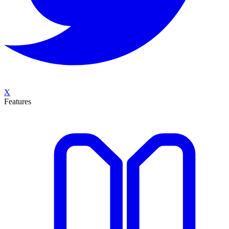
X
Features