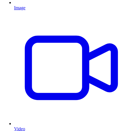
Image
Video