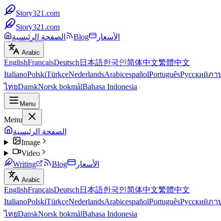
Story321.com
Story321.com
الأسعار
Blog
الصفحة الرئيسية
Arabic
English
Français
Deutsch
日本語
한국인
简体中文
繁體中文
Italiano
Polski
Türkçe
Nederlands
Arabic
español
Português
Русский
ภา
ไทย
Dansk
Norsk bokmål
Bahasa Indonesia
Menu
Menu
الصفحة الرئيسية
Image
Video
الأسعار
Blog
Writing
Arabic
English
Français
Deutsch
日本語
한국인
简体中文
繁體中文
Italiano
Polski
Türkçe
Nederlands
Arabic
español
Português
Русский
ภา
ไทย
Dansk
Norsk bokmål
Bahasa Indonesia