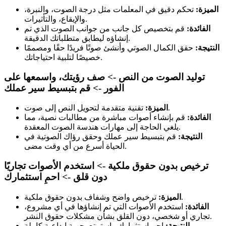
الميزة:
تحكم دقيق في المعلمات مثل درجة الصوت، والنبرة،
والإيقاع، والتأثيرات.
الفائدة:
قم بتخصيص كل جانب من جوانب الصوت الذي تم
إنشاؤه ليطابق متطلباتك الدقيقة.
النتيجة:
حقق الكمال الصوتي وأنشئ صوتًا فريدًا حقًا ومصممًا
خصيصًا لتلبية احتياجاتك.
توليد الصوت من النص -> صف رؤيتك، واسمعها على
الفور -> قم بتبسيط سير عملك
تقنية متقدمة لتحويل النص إلى صوت.
الميزة:
الفائدة:
قم بإنشاء أصوات مباشرة من مطالبات نصية، مما
يلغي الحاجة إلى مهارات هندسة الصوت المعقدة.
النتيجة:
قم بتبسيط سير عملك وحقق رؤاك الصوتية في
الحياة أسرع من أي وقت مضى.
ترخيص بدون حقوق ملكية -> استخدم الأصوات تجاريًا
دون قلق -> احمِ استثمارك
ترخيص واضح وشفاف بدون حقوق ملكية.
الميزة:
الفائدة:
استخدم الأصوات التي تم إنشاؤها في أي مشروع،
تجاري أو شخصي، دون القلق بشأن مشكلات حقوق النشر.
احمِ استثمارك واستمتع بحرية إبداعية كاملة.
النتيجة: