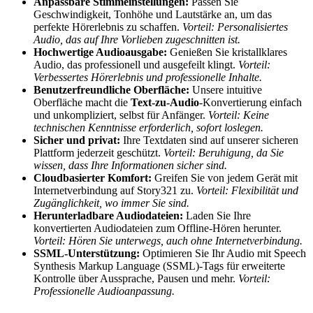
Anpassbare Stimmeinstellungen:
Passen Sie
Geschwindigkeit, Tonhöhe und Lautstärke an, um das
perfekte Hörerlebnis zu schaffen.
Vorteil: Personalisiertes
Audio, das auf Ihre Vorlieben zugeschnitten ist.
Hochwertige Audioausgabe:
Genießen Sie kristallklares
Audio, das professionell und ausgefeilt klingt.
Vorteil:
Verbessertes Hörerlebnis und professionelle Inhalte.
Benutzerfreundliche Oberfläche:
Unsere intuitive
Oberfläche macht die
Text-zu-Audio
-Konvertierung einfach
und unkompliziert, selbst für Anfänger.
Vorteil: Keine
technischen Kenntnisse erforderlich, sofort loslegen.
Sicher und privat:
Ihre Textdaten sind auf unserer sicheren
Plattform jederzeit geschützt.
Vorteil: Beruhigung, da Sie
wissen, dass Ihre Informationen sicher sind.
Cloudbasierter Komfort:
Greifen Sie von jedem Gerät mit
Internetverbindung auf Story321 zu.
Vorteil: Flexibilität und
Zugänglichkeit, wo immer Sie sind.
Herunterladbare Audiodateien:
Laden Sie Ihre
konvertierten Audiodateien zum Offline-Hören herunter.
Vorteil: Hören Sie unterwegs, auch ohne Internetverbindung.
SSML-Unterstützung:
Optimieren Sie Ihr Audio mit Speech
Synthesis Markup Language (SSML)-Tags für erweiterte
Kontrolle über Aussprache, Pausen und mehr.
Vorteil:
Professionelle Audioanpassung.