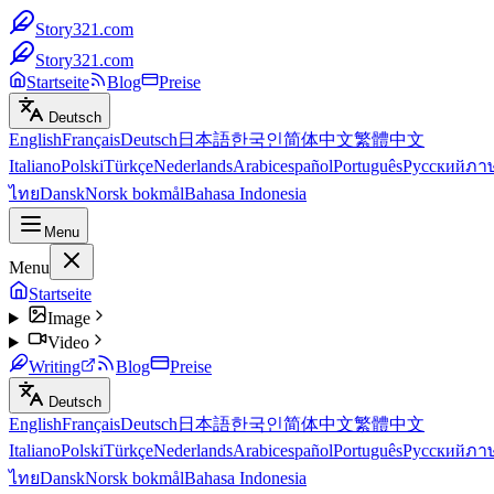
Story321.com
Story321.com
Startseite
Blog
Preise
Deutsch
English
Français
Deutsch
日本語
한국인
简体中文
繁體中文
Italiano
Polski
Türkçe
Nederlands
Arabic
español
Português
Русский
ภา
ไทย
Dansk
Norsk bokmål
Bahasa Indonesia
Menu
Menu
Startseite
Image
Video
Writing
Blog
Preise
Deutsch
English
Français
Deutsch
日本語
한국인
简体中文
繁體中文
Italiano
Polski
Türkçe
Nederlands
Arabic
español
Português
Русский
ภา
ไทย
Dansk
Norsk bokmål
Bahasa Indonesia