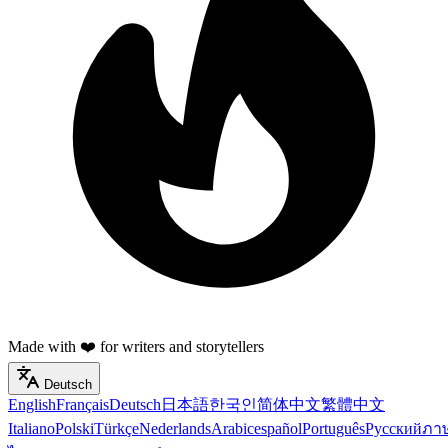
Made with ❤️ for writers and storytellers
Deutsch
English
Français
Deutsch
日本語
한국인
简体中文
繁體中文
Italiano
Polski
Türkçe
Nederlands
Arabic
español
Português
Русский
ภา