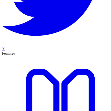
X
Features