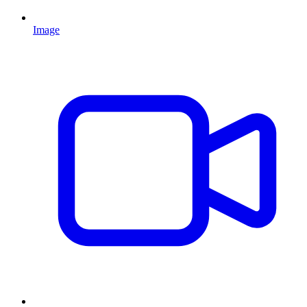
Image