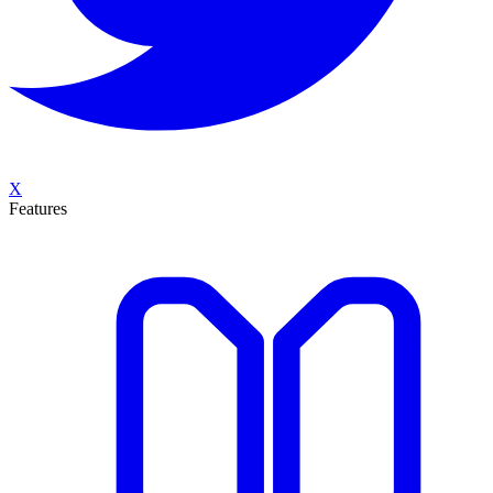
X
Features