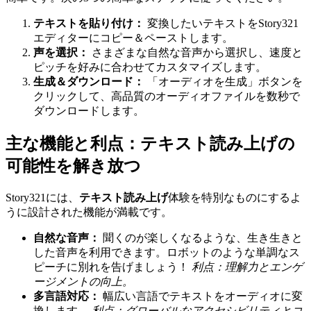
テキストを貼り付け：
変換したいテキストをStory321
エディターにコピー＆ペーストします。
声を選択：
さまざまな自然な音声から選択し、速度と
ピッチを好みに合わせてカスタマイズします。
生成＆ダウンロード：
「オーディオを生成」ボタンを
クリックして、高品質のオーディオファイルを数秒で
ダウンロードします。
主な機能と利点：テキスト読み上げの
可能性を解き放つ
Story321には、
テキスト読み上げ
体験を特別なものにするよ
うに設計された機能が満載です。
自然な音声：
聞くのが楽しくなるような、生き生きと
した音声を利用できます。ロボットのような単調なス
ピーチに別れを告げましょう！
利点：理解力とエンゲ
ージメントの向上。
多言語対応：
幅広い言語でテキストをオーディオに変
換します。
利点：グローバルなアクセシビリティとコ