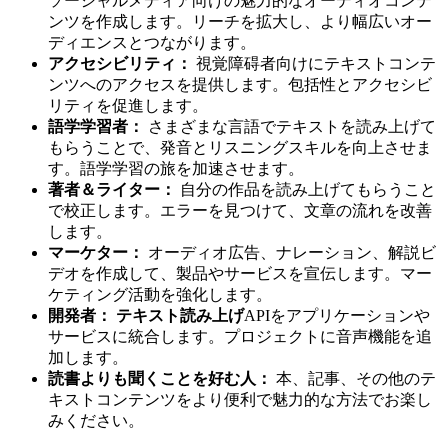
ソーシャルメディア向けの魅力的なオーディオコンテ
ンツを作成します。リーチを拡大し、より幅広いオー
ディエンスとつながります。
アクセシビリティ：
視覚障碍者向けにテキストコンテ
ンツへのアクセスを提供します。包括性とアクセシビ
リティを促進します。
語学学習者：
さまざまな言語でテキストを読み上げて
もらうことで、発音とリスニングスキルを向上させま
す。語学学習の旅を加速させます。
著者＆ライター：
自分の作品を読み上げてもらうこと
で校正します。エラーを見つけて、文章の流れを改善
します。
マーケター：
オーディオ広告、ナレーション、解説ビ
デオを作成して、製品やサービスを宣伝します。マー
ケティング活動を強化します。
開発者：
テキスト読み上げ
APIをアプリケーションや
サービスに統合します。プロジェクトに音声機能を追
加します。
読書よりも聞くことを好む人：
本、記事、その他のテ
キストコンテンツをより便利で魅力的な方法でお楽し
みください。