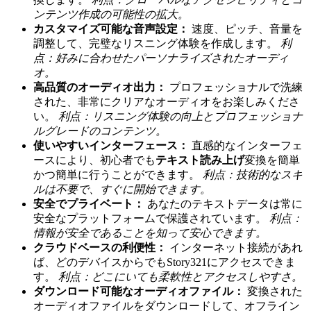
ンテンツ作成の可能性の拡大。
カスタマイズ可能な音声設定：
速度、ピッチ、音量を
調整して、完璧なリスニング体験を作成します。
利
点：好みに合わせたパーソナライズされたオーディ
オ。
高品質のオーディオ出力：
プロフェッショナルで洗練
された、非常にクリアなオーディオをお楽しみくださ
い。
利点：リスニング体験の向上とプロフェッショナ
ルグレードのコンテンツ。
使いやすいインターフェース：
直感的なインターフェ
ースにより、初心者でも
テキスト読み上げ
変換を簡単
かつ簡単に行うことができます。
利点：技術的なスキ
ルは不要で、すぐに開始できます。
安全でプライベート：
あなたのテキストデータは常に
安全なプラットフォームで保護されています。
利点：
情報が安全であることを知って安心できます。
クラウドベースの利便性：
インターネット接続があれ
ば、どのデバイスからでもStory321にアクセスできま
す。
利点：どこにいても柔軟性とアクセスしやすさ。
ダウンロード可能なオーディオファイル：
変換された
オーディオファイルをダウンロードして、オフライン