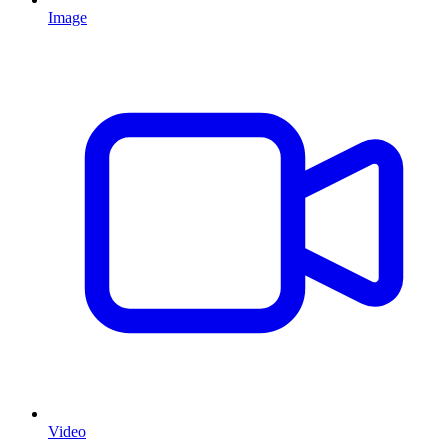
Image
Video