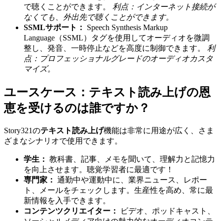
で聴くことができます。
利点：インターネット接続が
なくても、外出先で聴くことができます。
SSMLサポート：
Speech Synthesis Markup
Language（SSML）タグを使用してオーディオを微調
整し、発音、一時停止などを高度に制御できます。
利
点：プロフェッショナルグレードのオーディオカスタ
マイズ。
ユースケース：テキスト読み上げの恩
恵を受けるのは誰ですか？
Story321の
テキスト読み上げ
機能は非常に用途が広く、さま
ざまなシナリオで使用できます。
学生：
教科書、記事、メモを聞いて、理解力と記憶力
を向上させます。聴覚学習者に最適です！
専門家：
通勤中や運動中に、業界ニュース、レポー
ト、メールをチェックします。生産性を高め、常に最
新情報を入手できます。
コンテンツクリエイター：
ビデオ、ポッドキャスト、