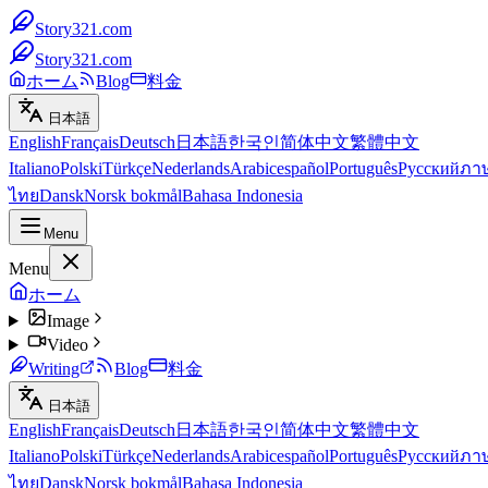
Story321.com
Story321.com
ホーム
Blog
料金
日本語
English
Français
Deutsch
日本語
한국인
简体中文
繁體中文
Italiano
Polski
Türkçe
Nederlands
Arabic
español
Português
Русский
ภา
ไทย
Dansk
Norsk bokmål
Bahasa Indonesia
Menu
Menu
ホーム
Image
Video
Writing
Blog
料金
日本語
English
Français
Deutsch
日本語
한국인
简体中文
繁體中文
Italiano
Polski
Türkçe
Nederlands
Arabic
español
Português
Русский
ภา
ไทย
Dansk
Norsk bokmål
Bahasa Indonesia