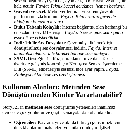
sese
dönüştürmeyi yeni başlayanlar için bile basit ve anlaşılır
hale getirir.
Fayda: Teknik beceri gerekmez, hemen başlayın.
Güvenli ve Özel:
Metin verileriniz her zaman güvenli
platformumuzla korunur.
Fayda: Bilgilerinizin güvende
olduğunu bilmenin huzuru.
Bulut Tabanlı Kolaylık:
İnternet bağlantısı olan herhangi bir
cihazdan Story321'e erişin.
Fayda: Nereye giderseniz gidin
esneklik ve erişilebilirlik.
İndirilebilir Ses Dosyaları:
Çevrimdışı dinlemek için
dönüştürülmüş ses dosyalarınızı indirin.
Fayda: İnternet
bağlantısı olmasa bile hareket halindeyken dinleyin.
SSML Desteği:
Telaffuz, duraklamalar ve daha fazlası
üzerinde gelişmiş kontrol için Konuşma Sentezi İşaretleme
Dili (SSML) etiketleriyle sesinizi ince ayar yapın.
Fayda:
Profesyonel kalitede ses özelleştirmesi.
Kullanım Alanları: Metinden Sese
Dönüştürmeden Kimler Yararlanabilir?
Story321'in
metinden sese
dönüştürme yetenekleri inanılmaz
derecede çok yönlüdür ve çeşitli senaryolarda kullanılabilir:
Öğrenciler:
Kavramayı ve akılda tutmayı geliştirmek için
ders kitaplarını, makaleleri ve notları dinleyin. İşitsel