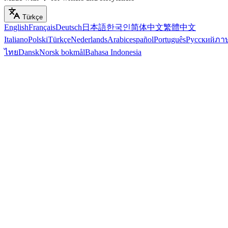
Türkçe
English
Français
Deutsch
日本語
한국인
简体中文
繁體中文
Italiano
Polski
Türkçe
Nederlands
Arabic
español
Português
Русский
ภา
ไทย
Dansk
Norsk bokmål
Bahasa Indonesia