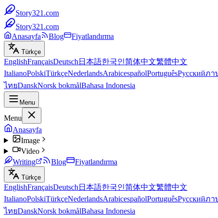
Story321.com
Story321.com
Anasayfa
Blog
Fiyatlandırma
Türkçe
English
Français
Deutsch
日本語
한국인
简体中文
繁體中文
Italiano
Polski
Türkçe
Nederlands
Arabic
español
Português
Русский
ภา
ไทย
Dansk
Norsk bokmål
Bahasa Indonesia
Menu
Menu
Anasayfa
Image
Video
Writing
Blog
Fiyatlandırma
Türkçe
English
Français
Deutsch
日本語
한국인
简体中文
繁體中文
Italiano
Polski
Türkçe
Nederlands
Arabic
español
Português
Русский
ภา
ไทย
Dansk
Norsk bokmål
Bahasa Indonesia