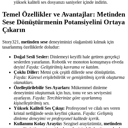
yüksek kaliteli ses dosyanızı saniyeler içinde indirin.
Temel Özellikler ve Avantajlar: Metinden
Sese Dönüştürmenin Potansiyelini Ortaya
Çıkarın
Story321,
metinden sese
deneyiminizi olağanüstü kılmak için
tasarlanmış özelliklerle doludur:
Doğal Sesli Sesler:
Dinlemeyi keyifli hale getiren gerçekçi
seslerden yararlanın. Robotik ve monoton konuşmaya elveda
deyin!
Fayda: Geliştirilmiş kavrama ve katılım.
Çoklu Diller:
Metni çok çeşitli dillerde sese dönüştürün.
Fayda: Küresel erişilebilirlik ve genişletilmiş içerik oluşturma
olanakları.
Özelleştirilebilir Ses Ayarları:
Mükemmel dinleme
deneyimini oluşturmak için hızı, tonu ve ses seviyesini
ayarlayın.
Fayda: Tercihlerinize göre uyarlanmış
kişiselleştirilmiş ses.
Yüksek Kaliteli Ses Çıkışı:
Profesyonel ve cilalı ses veren
kristal netliğinde sesin keyfini çıkarın.
Fayda: Gelişmiş
dinleme deneyimi ve profesyonel kalitede içerik.
Kullanımı Kolay Arayüz:
Sezgisel arayüzümüz,
metinden