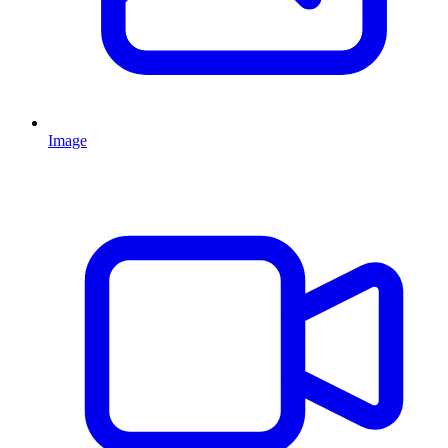
Image