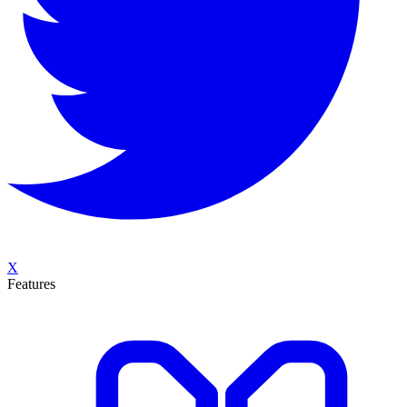
X
Features