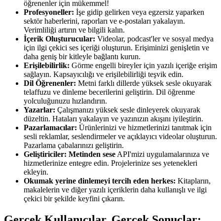
öğrenenler için mükemmel!
Profesyoneller:
İşe gidip gelirken veya egzersiz yaparken
sektör haberlerini, raporları ve e-postaları yakalayın.
Verimliliği artırın ve bilgili kalın.
İçerik Oluşturucular:
Videolar, podcast'ler ve sosyal medya
için ilgi çekici ses içeriği oluşturun. Erişiminizi genişletin ve
daha geniş bir kitleyle bağlantı kurun.
Erişilebilirlik:
Görme engelli bireyler için yazılı içeriğe erişim
sağlayın. Kapsayıcılığı ve erişilebilirliği teşvik edin.
Dil Öğrenenler:
Metni farklı dillerde yüksek sesle okuyarak
telaffuzu ve dinleme becerilerini geliştirin. Dil öğrenme
yolculuğunuzu hızlandırın.
Yazarlar:
Çalışmanızı yüksek sesle dinleyerek okuyarak
düzeltin. Hataları yakalayın ve yazınızın akışını iyileştirin.
Pazarlamacılar:
Ürünlerinizi ve hizmetlerinizi tanıtmak için
sesli reklamlar, seslendirmeler ve açıklayıcı videolar oluşturun.
Pazarlama çabalarınızı geliştirin.
Geliştiriciler:
Metinden sese
API'mizi uygulamalarınıza ve
hizmetlerinize entegre edin. Projelerinize ses yetenekleri
ekleyin.
Okumak yerine dinlemeyi tercih eden herkes:
Kitapların,
makalelerin ve diğer yazılı içeriklerin daha kullanışlı ve ilgi
çekici bir şekilde keyfini çıkarın.
Gerçek Kullanıcılar, Gerçek Sonuçlar: