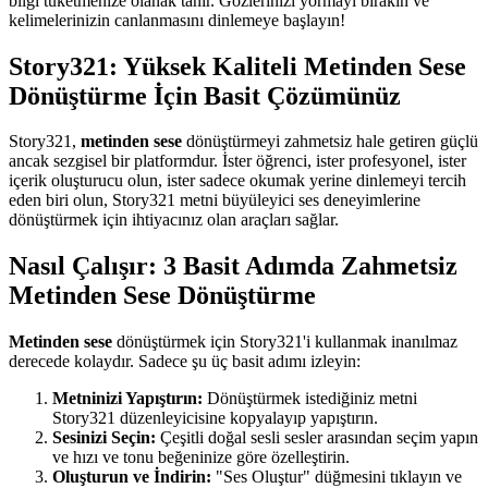
bilgi tüketmenize olanak tanır. Gözlerinizi yormayı bırakın ve
kelimelerinizin canlanmasını dinlemeye başlayın!
Story321: Yüksek Kaliteli Metinden Sese
Dönüştürme İçin Basit Çözümünüz
Story321,
metinden sese
dönüştürmeyi zahmetsiz hale getiren güçlü
ancak sezgisel bir platformdur. İster öğrenci, ister profesyonel, ister
içerik oluşturucu olun, ister sadece okumak yerine dinlemeyi tercih
eden biri olun, Story321 metni büyüleyici ses deneyimlerine
dönüştürmek için ihtiyacınız olan araçları sağlar.
Nasıl Çalışır: 3 Basit Adımda Zahmetsiz
Metinden Sese Dönüştürme
Metinden sese
dönüştürmek için Story321'i kullanmak inanılmaz
derecede kolaydır. Sadece şu üç basit adımı izleyin:
Metninizi Yapıştırın:
Dönüştürmek istediğiniz metni
Story321 düzenleyicisine kopyalayıp yapıştırın.
Sesinizi Seçin:
Çeşitli doğal sesli sesler arasından seçim yapın
ve hızı ve tonu beğeninize göre özelleştirin.
Oluşturun ve İndirin:
"Ses Oluştur" düğmesini tıklayın ve