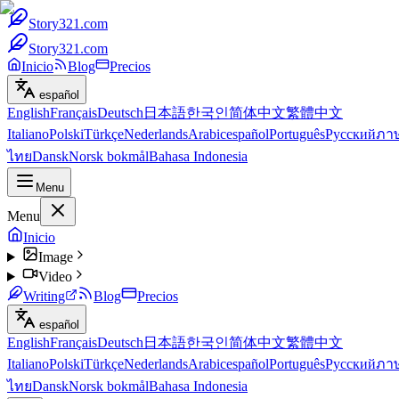
Story321.com
Story321.com
Inicio
Blog
Precios
español
English
Français
Deutsch
日本語
한국인
简体中文
繁體中文
Italiano
Polski
Türkçe
Nederlands
Arabic
español
Português
Русский
ภา
ไทย
Dansk
Norsk bokmål
Bahasa Indonesia
Menu
Menu
Inicio
Image
Video
Writing
Blog
Precios
español
English
Français
Deutsch
日本語
한국인
简体中文
繁體中文
Italiano
Polski
Türkçe
Nederlands
Arabic
español
Português
Русский
ภา
ไทย
Dansk
Norsk bokmål
Bahasa Indonesia