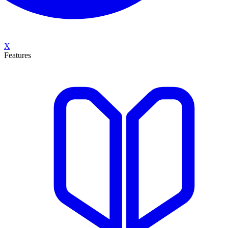
X
Features