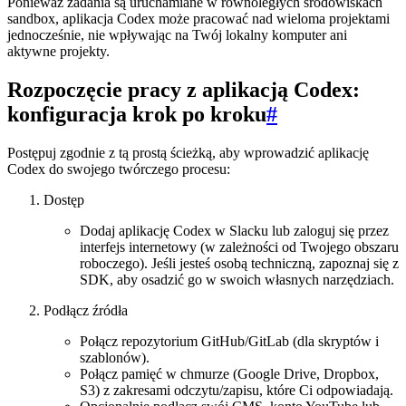
Ponieważ zadania są uruchamiane w równoległych środowiskach
sandbox, aplikacja Codex może pracować nad wieloma projektami
jednocześnie, nie wpływając na Twój lokalny komputer ani
aktywne projekty.
Rozpoczęcie pracy z aplikacją Codex:
konfiguracja krok po kroku
#
Postępuj zgodnie z tą prostą ścieżką, aby wprowadzić aplikację
Codex do swojego twórczego procesu:
Dostęp
Dodaj aplikację Codex w Slacku lub zaloguj się przez
interfejs internetowy (w zależności od Twojego obszaru
roboczego). Jeśli jesteś osobą techniczną, zapoznaj się z
SDK, aby osadzić go w swoich własnych narzędziach.
Podłącz źródła
Połącz repozytorium GitHub/GitLab (dla skryptów i
szablonów).
Połącz pamięć w chmurze (Google Drive, Dropbox,
S3) z zakresami odczytu/zapisu, które Ci odpowiadają.