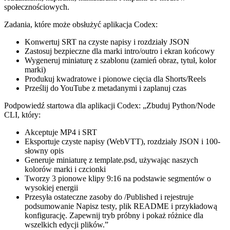
społecznościowych.
Zadania, które może obsłużyć aplikacja Codex:
Konwertuj SRT na czyste napisy i rozdziały JSON
Zastosuj bezpieczne dla marki intro/outro i ekran końcowy
Wygeneruj miniaturę z szablonu (zamień obraz, tytuł, kolor
marki)
Produkuj kwadratowe i pionowe cięcia dla Shorts/Reels
Prześlij do YouTube z metadanymi i zaplanuj czas
Podpowiedź startowa dla aplikacji Codex: „Zbuduj Python/Node
CLI, który:
Akceptuje MP4 i SRT
Eksportuje czyste napisy (WebVTT), rozdziały JSON i 100-
słowny opis
Generuje miniaturę z template.psd, używając naszych
kolorów marki i czcionki
Tworzy 3 pionowe klipy 9:16 na podstawie segmentów o
wysokiej energii
Przesyła ostateczne zasoby do /Published i rejestruje
podsumowanie Napisz testy, plik README i przykładową
konfigurację. Zapewnij tryb próbny i pokaż różnice dla
wszelkich edycji plików.”