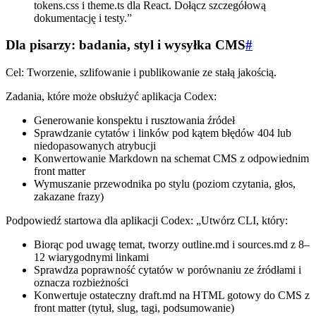
tokens.css i theme.ts dla React. Dołącz szczegółową
dokumentację i testy.”
Dla pisarzy: badania, styl i wysyłka CMS
#
Cel: Tworzenie, szlifowanie i publikowanie ze stałą jakością.
Zadania, które może obsłużyć aplikacja Codex:
Generowanie konspektu i rusztowania źródeł
Sprawdzanie cytatów i linków pod kątem błędów 404 lub
niedopasowanych atrybucji
Konwertowanie Markdown na schemat CMS z odpowiednim
front matter
Wymuszanie przewodnika po stylu (poziom czytania, głos,
zakazane frazy)
Podpowiedź startowa dla aplikacji Codex: „Utwórz CLI, który:
Biorąc pod uwagę temat, tworzy outline.md i sources.md z 8–
12 wiarygodnymi linkami
Sprawdza poprawność cytatów w porównaniu ze źródłami i
oznacza rozbieżności
Konwertuje ostateczny draft.md na HTML gotowy do CMS z
front matter (tytuł, slug, tagi, podsumowanie)