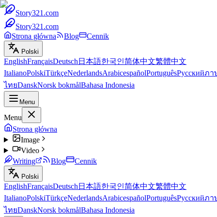
Story321.com
Story321.com
Strona główna
Blog
Cennik
Polski
English
Français
Deutsch
日本語
한국인
简体中文
繁體中文
Italiano
Polski
Türkçe
Nederlands
Arabic
español
Português
Русский
ภา
ไทย
Dansk
Norsk bokmål
Bahasa Indonesia
Menu
Menu
Strona główna
Image
Video
Writing
Blog
Cennik
Polski
English
Français
Deutsch
日本語
한국인
简体中文
繁體中文
Italiano
Polski
Türkçe
Nederlands
Arabic
español
Português
Русский
ภา
ไทย
Dansk
Norsk bokmål
Bahasa Indonesia