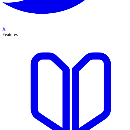
X
Features