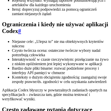
Rejestruj wszystko: wymagaj raportów podsumowujących i
artefaktów dla każdego uruchomienia
Iteruj: doprecyzuj podpowiedzi za pomocą ograniczeń
zamiast niejasnych żądań
Ograniczenia i kiedy nie używać aplikacji
Codex
#
Niejasne cele: „Ulepsz to” nie ma obiektywnych kryteriów
sukcesu
Czysto twórcza ocena: ostateczne twórcze wybory nadal
potrzebują człowieka
Interaktywność w czasie rzeczywistym: przełączanie na żywo
z niskim opóźnieniem jest lepiej wykonywane w aplikacji
Bardzo duże pliki binarne: rozważ podzielone procesy i
interfejsy API pamięci w chmurze
Konteksty o dużym obciążeniu zgodnością: zaangażuj swoje
zespoły prawne/ds. zgodności w celu uzyskania zatwierdzeń
Aplikacja Codex błyszczy w powtarzalnych zadaniach opartych na
specyfikacjach – zwłaszcza tam, gdzie można testować i
weryfikować wyniki.
Często zadawane pytania dotyczące