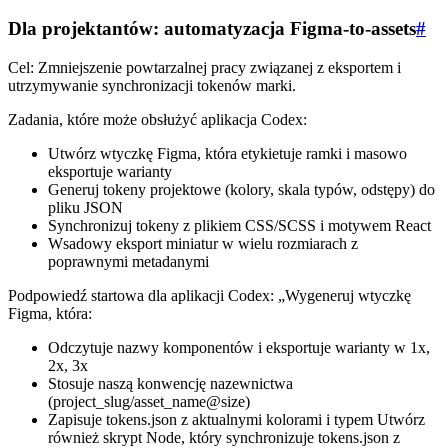
Dla projektantów: automatyzacja Figma-to-assets
#
Cel: Zmniejszenie powtarzalnej pracy związanej z eksportem i
utrzymywanie synchronizacji tokenów marki.
Zadania, które może obsłużyć aplikacja Codex:
Utwórz wtyczkę Figma, która etykietuje ramki i masowo
eksportuje warianty
Generuj tokeny projektowe (kolory, skala typów, odstępy) do
pliku JSON
Synchronizuj tokeny z plikiem CSS/SCSS i motywem React
Wsadowy eksport miniatur w wielu rozmiarach z
poprawnymi metadanymi
Podpowiedź startowa dla aplikacji Codex: „Wygeneruj wtyczkę
Figma, która:
Odczytuje nazwy komponentów i eksportuje warianty w 1x,
2x, 3x
Stosuje naszą konwencję nazewnictwa
(project_slug/asset_name@size)
Zapisuje tokens.json z aktualnymi kolorami i typem Utwórz
również skrypt Node, który synchronizuje tokens.json z