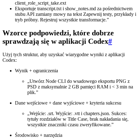
client_role_script_take.ext
Eksportuje transcript.txt i show_notes.md za pośrednictwem
stubu API zamiany mowy na tekst Zapewnij testy, przykłady i
tryb próbny. Rejestruj wszystkie transformacje.”
Wzorce podpowiedzi, które dobrze
sprawdzają się w aplikacji Codex
#
Użyj tych struktur, aby uzyskać wiarygodne wyniki z aplikacji
Codex:
Wynik + ograniczenia
„Utwórz Node CLI do wsadowego eksportu PNG z
PSD z maksymalnie 2 GB pamięci RAM i < 3 min na
plik.”
Dane wejściowe + dane wyjściowe + kryteria sukcesu
„Wejście: .srt. Wyjście: .vtt i chapters.json. Sukces:
tytuły rozdziałów w Title Case, brak nakładania się,
wszystkie znaczniki czasu zweryfikowane.”
Środowisko + narzędzia