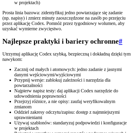
w projektach)
Prosta linia bazowa: zidentyfikuj jedno powtarzające się zadanie
(np. napisy) i zmierz minuty zaoszczędzone na zasób po przejęciu
przez aplikację Codex. Pomnóż przez tygodniowy wolumen, aby
uzyskać wymierne zwycięstwo.
Najlepsze praktyki i bariery ochronne
#
Utrzymuj aplikację Codex szybką, bezpieczną i dokładną dzięki tym
nawykom:
Zacznij od małych i atomowych: jedno zadanie z jasnymi
danymi wejściowymi/wyjściowymi
Przypnij wersje: zablokuj zależności i narzędzia dla
powtarzalności
Najpierw napisz testy: daj aplikacji Codex narzędzie do
udowodnienia poprawności
Przejrzyj różnice, a nie opisy: zaufaj weryfikowalnym
zmianom
Oddziel zakresy odczytu/zapisu: dostęp z najmniejszymi
uprawnieniami
Używaj szablonów: standaryzuj podpowiedzi i konfiguracje
w projektach