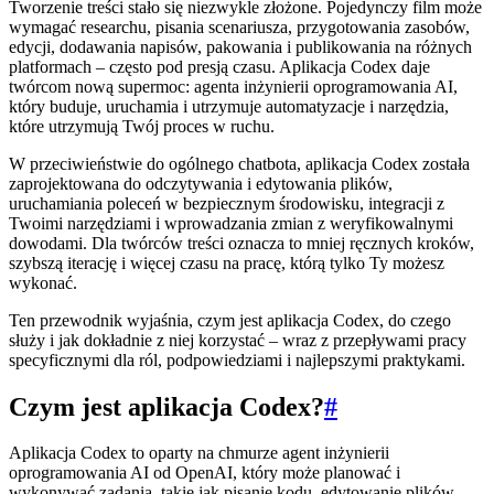
Tworzenie treści stało się niezwykle złożone. Pojedynczy film może
wymagać researchu, pisania scenariusza, przygotowania zasobów,
edycji, dodawania napisów, pakowania i publikowania na różnych
platformach – często pod presją czasu. Aplikacja Codex daje
twórcom nową supermoc: agenta inżynierii oprogramowania AI,
który buduje, uruchamia i utrzymuje automatyzacje i narzędzia,
które utrzymują Twój proces w ruchu.
W przeciwieństwie do ogólnego chatbota, aplikacja Codex została
zaprojektowana do odczytywania i edytowania plików,
uruchamiania poleceń w bezpiecznym środowisku, integracji z
Twoimi narzędziami i wprowadzania zmian z weryfikowalnymi
dowodami. Dla twórców treści oznacza to mniej ręcznych kroków,
szybszą iterację i więcej czasu na pracę, którą tylko Ty możesz
wykonać.
Ten przewodnik wyjaśnia, czym jest aplikacja Codex, do czego
służy i jak dokładnie z niej korzystać – wraz z przepływami pracy
specyficznymi dla ról, podpowiedziami i najlepszymi praktykami.
Czym jest aplikacja Codex?
#
Aplikacja Codex to oparty na chmurze agent inżynierii
oprogramowania AI od OpenAI, który może planować i
wykonywać zadania, takie jak pisanie kodu, edytowanie plików,