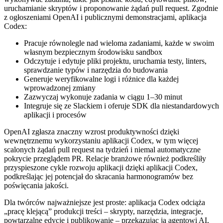
uruchamianie skryptów i proponowanie żądań pull request. Zgodnie
z ogłoszeniami OpenAI i publicznymi demonstracjami, aplikacja
Codex:
Pracuje równolegle nad wieloma zadaniami, każde w swoim
własnym bezpiecznym środowisku sandbox
Odczytuje i edytuje pliki projektu, uruchamia testy, linters,
sprawdzanie typów i narzędzia do budowania
Generuje weryfikowalne logi i różnice dla każdej
wprowadzonej zmiany
Zazwyczaj wykonuje zadania w ciągu 1–30 minut
Integruje się ze Slackiem i oferuje SDK dla niestandardowych
aplikacji i procesów
OpenAI zgłasza znaczny wzrost produktywności dzięki
wewnętrznemu wykorzystaniu aplikacji Codex, w tym więcej
scalonych żądań pull request na tydzień i niemal automatyczne
pokrycie przeglądem PR. Relacje branżowe również podkreśliły
przyspieszone cykle rozwoju aplikacji dzięki aplikacji Codex,
podkreślając jej potencjał do skracania harmonogramów bez
poświęcania jakości.
Dla twórców najważniejsze jest proste: aplikacja Codex odciąża
„pracę klejącą” produkcji treści – skrypty, narzędzia, integracje,
powtarzalne edycje i publikowanie – przekazując ją agentowi AI,