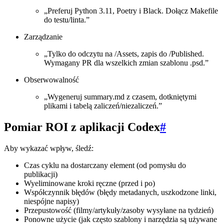
„Preferuj Python 3.11, Poetry i Black. Dołącz Makefile
do testu/linta.”
Zarządzanie
„Tylko do odczytu na /Assets, zapis do /Published.
Wymagany PR dla wszelkich zmian szablonu .psd.”
Obserwowalność
„Wygeneruj summary.md z czasem, dotkniętymi
plikami i tabelą zaliczeń/niezaliczeń.”
Pomiar ROI z aplikacji Codex
#
Aby wykazać wpływ, śledź:
Czas cyklu na dostarczany element (od pomysłu do
publikacji)
Wyeliminowane kroki ręczne (przed i po)
Współczynnik błędów (błędy metadanych, uszkodzone linki,
niespójne napisy)
Przepustowość (filmy/artykuły/zasoby wysyłane na tydzień)
Ponowne użycie (jak często szablony i narzędzia są używane