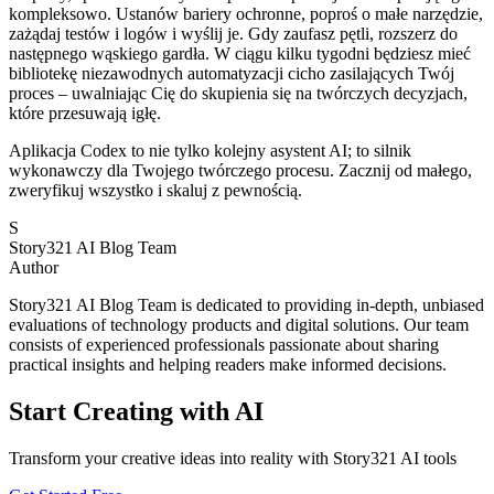
kompleksowo. Ustanów bariery ochronne, poproś o małe narzędzie,
zażądaj testów i logów i wyślij je. Gdy zaufasz pętli, rozszerz do
następnego wąskiego gardła. W ciągu kilku tygodni będziesz mieć
bibliotekę niezawodnych automatyzacji cicho zasilających Twój
proces – uwalniając Cię do skupienia się na twórczych decyzjach,
które przesuwają igłę.
Aplikacja Codex to nie tylko kolejny asystent AI; to silnik
wykonawczy dla Twojego twórczego procesu. Zacznij od małego,
zweryfikuj wszystko i skaluj z pewnością.
S
Story321 AI Blog Team
Author
Story321 AI Blog Team is dedicated to providing in-depth, unbiased
evaluations of technology products and digital solutions. Our team
consists of experienced professionals passionate about sharing
practical insights and helping readers make informed decisions.
Start Creating with AI
Transform your creative ideas into reality with Story321 AI tools