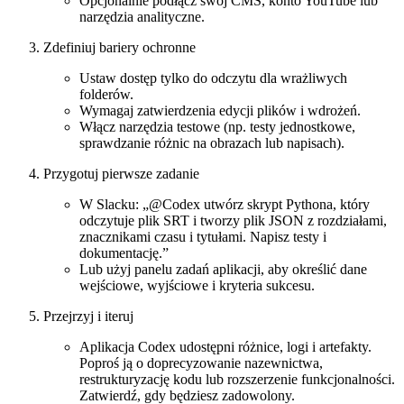
Opcjonalnie podłącz swój CMS, konto YouTube lub
narzędzia analityczne.
Zdefiniuj bariery ochronne
Ustaw dostęp tylko do odczytu dla wrażliwych
folderów.
Wymagaj zatwierdzenia edycji plików i wdrożeń.
Włącz narzędzia testowe (np. testy jednostkowe,
sprawdzanie różnic na obrazach lub napisach).
Przygotuj pierwsze zadanie
W Slacku: „@Codex utwórz skrypt Pythona, który
odczytuje plik SRT i tworzy plik JSON z rozdziałami,
znacznikami czasu i tytułami. Napisz testy i
dokumentację.”
Lub użyj panelu zadań aplikacji, aby określić dane
wejściowe, wyjściowe i kryteria sukcesu.
Przejrzyj i iteruj
Aplikacja Codex udostępni różnice, logi i artefakty.
Poproś ją o doprecyzowanie nazewnictwa,
restrukturyzację kodu lub rozszerzenie funkcjonalności.
Zatwierdź, gdy będziesz zadowolony.