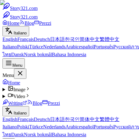
Story321.com
Story321.com
Home
Blog
Prezzi
Italiano
English
Français
Deutsch
日本語
한국인
简体中文
繁體中文
Italiano
Polski
Türkçe
Nederlands
Arabic
español
Português
Русский
ภา
ไทย
Dansk
Norsk bokmål
Bahasa Indonesia
Menu
Menu
Home
Image
Video
Writing
Blog
Prezzi
Italiano
English
Français
Deutsch
日本語
한국인
简体中文
繁體中文
Italiano
Polski
Türkçe
Nederlands
Arabic
español
Português
Русский
ภา
ไทย
Dansk
Norsk bokmål
Bahasa Indonesia