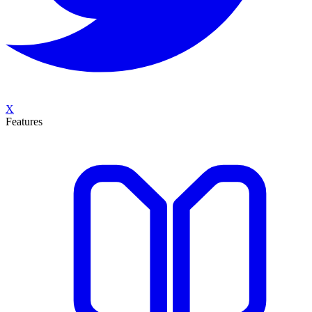
X
Features