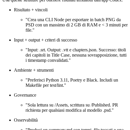
Risultato + vincoli
"Crea una CLI Node per esportare in batch PNG da
PSD con un massimo di 2 GB di RAM e < 3 minuti per
file."
Input + output + criteri di successo
"Input: .srt. Output: .vtt e chapters.json. Successo: titoli
dei capitoli in Title Case, nessuna sovrapposizione, tutti
i timestamp convalidati."
Ambiente + strumenti
"Preferisci Python 3.11, Poetry e Black. Includi un
Makefile per test/lint."
Governance
"Sola lettura su /Assets, scrittura su /Published. PR
richiesta per qualsiasi modifica al modello .psd."
Osservabilità
"Produci un summary.md con tempi, file toccati e una