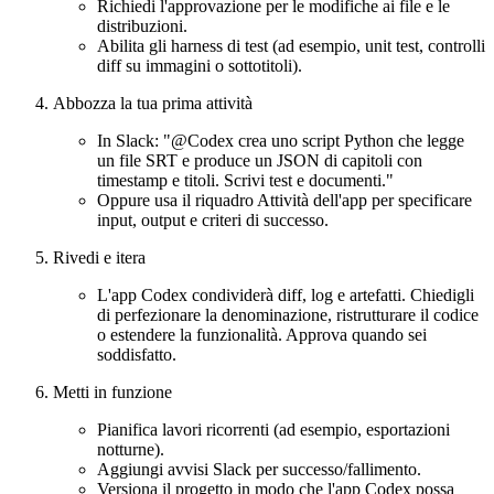
Richiedi l'approvazione per le modifiche ai file e le
distribuzioni.
Abilita gli harness di test (ad esempio, unit test, controlli
diff su immagini o sottotitoli).
Abbozza la tua prima attività
In Slack: "@Codex crea uno script Python che legge
un file SRT e produce un JSON di capitoli con
timestamp e titoli. Scrivi test e documenti."
Oppure usa il riquadro Attività dell'app per specificare
input, output e criteri di successo.
Rivedi e itera
L'app Codex condividerà diff, log e artefatti. Chiedigli
di perfezionare la denominazione, ristrutturare il codice
o estendere la funzionalità. Approva quando sei
soddisfatto.
Metti in funzione
Pianifica lavori ricorrenti (ad esempio, esportazioni
notturne).
Aggiungi avvisi Slack per successo/fallimento.
Versiona il progetto in modo che l'app Codex possa