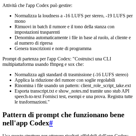
Attività che l'app Codex può gestire:
Normalizza la loudness a -16 LUFS per stereo, -19 LUFS per
mono
Rimuovi in batch il rumore e il tono della stanza con
impostazioni trasparenti
Denomina automaticamente i file in base al ruolo, al cliente e
al numero di ripresa
Genera trascrizioni e note di programma
Prompt di partenza per l'app Codex: "Costruisci una CLI
multipiattaforma usando ffmpeg e sox che:
Normalizza agli standard di trasmissione (-16 LUFS stereo)
Applica la riduzione del rumore con soglie regolabili
Rinomina i file usando un pattern: client_role_script_take.ext
Esporta transcript.txt e show_notes.md tramite uno stub API
speech-to-text Fornisci test, esempi e una prova. Registra tutte
le trasformazioni."
Pattern di prompt che funzionano bene
nell'app Codex
#
Usa queste strutture per ottenere risultati affidabili dall'app Codex: