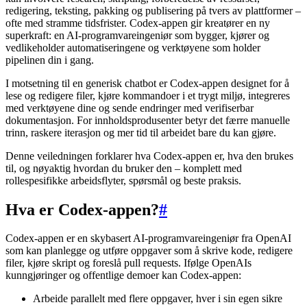
redigering, teksting, pakking og publisering på tvers av plattformer –
ofte med stramme tidsfrister. Codex-appen gir kreatører en ny
superkraft: en AI-programvareingeniør som bygger, kjører og
vedlikeholder automatiseringene og verktøyene som holder
pipelinen din i gang.
I motsetning til en generisk chatbot er Codex-appen designet for å
lese og redigere filer, kjøre kommandoer i et trygt miljø, integreres
med verktøyene dine og sende endringer med verifiserbar
dokumentasjon. For innholdsprodusenter betyr det færre manuelle
trinn, raskere iterasjon og mer tid til arbeidet bare du kan gjøre.
Denne veiledningen forklarer hva Codex-appen er, hva den brukes
til, og nøyaktig hvordan du bruker den – komplett med
rollespesifikke arbeidsflyter, spørsmål og beste praksis.
Hva er Codex-appen?
#
Codex-appen er en skybasert AI-programvareingeniør fra OpenAI
som kan planlegge og utføre oppgaver som å skrive kode, redigere
filer, kjøre skript og foreslå pull requests. Ifølge OpenAIs
kunngjøringer og offentlige demoer kan Codex-appen:
Arbeide parallelt med flere oppgaver, hver i sin egen sikre