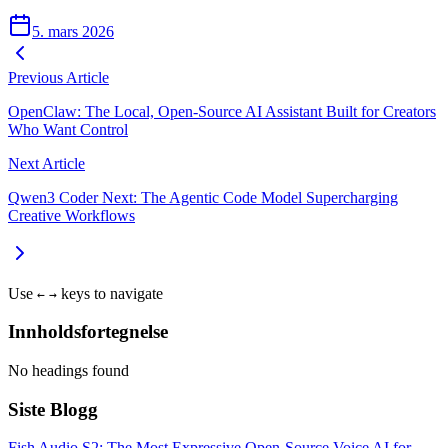
5. mars 2026
Previous Article
OpenClaw: The Local, Open‑Source AI Assistant Built for Creators
Who Want Control
Next Article
Qwen3 Coder Next: The Agentic Code Model Supercharging
Creative Workflows
Use
keys to navigate
←
→
Innholdsfortegnelse
No headings found
Siste Blogg
Fish Audio S2: The Most Expressive Open-Source Voice AI for