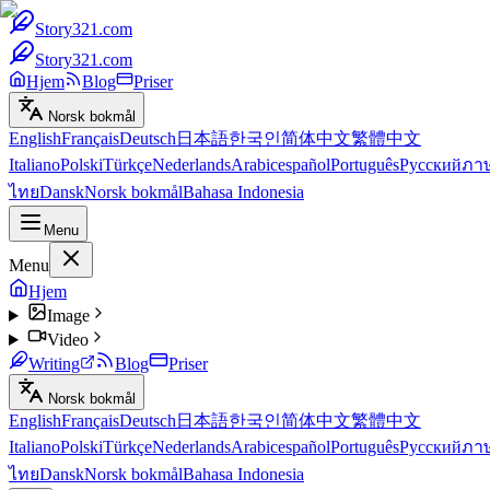
Story321.com
Story321.com
Hjem
Blog
Priser
Norsk bokmål
English
Français
Deutsch
日本語
한국인
简体中文
繁體中文
Italiano
Polski
Türkçe
Nederlands
Arabic
español
Português
Русский
ภา
ไทย
Dansk
Norsk bokmål
Bahasa Indonesia
Menu
Menu
Hjem
Image
Video
Writing
Blog
Priser
Norsk bokmål
English
Français
Deutsch
日本語
한국인
简体中文
繁體中文
Italiano
Polski
Türkçe
Nederlands
Arabic
español
Português
Русский
ภา
ไทย
Dansk
Norsk bokmål
Bahasa Indonesia