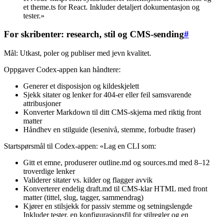
et theme.ts for React. Inkluder detaljert dokumentasjon og
tester.»
For skribenter: research, stil og CMS-sending
#
Mål: Utkast, poler og publiser med jevn kvalitet.
Oppgaver Codex-appen kan håndtere:
Generer et disposisjon og kildeskjelett
Sjekk sitater og lenker for 404-er eller feil samsvarende
attribusjoner
Konverter Markdown til ditt CMS-skjema med riktig front
matter
Håndhev en stilguide (lesenivå, stemme, forbudte fraser)
Startspørsmål til Codex-appen: «Lag en CLI som:
Gitt et emne, produserer outline.md og sources.md med 8–12
troverdige lenker
Validerer sitater vs. kilder og flagger avvik
Konverterer endelig draft.md til CMS-klar HTML med front
matter (tittel, slug, tagger, sammendrag)
Kjører en stilsjekk for passiv stemme og setningslengde
Inkluder tester, en konfigurasjonsfil for stilregler og en