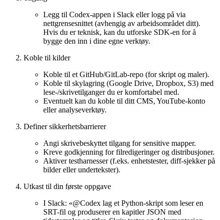
Legg til Codex-appen i Slack eller logg på via
nettgrensesnittet (avhengig av arbeidsområdet ditt).
Hvis du er teknisk, kan du utforske SDK-en for å
bygge den inn i dine egne verktøy.
Koble til kilder
Koble til et GitHub/GitLab-repo (for skript og maler).
Koble til skylagring (Google Drive, Dropbox, S3) med
lese-/skrivetilganger du er komfortabel med.
Eventuelt kan du koble til ditt CMS, YouTube-konto
eller analyseverktøy.
Definer sikkerhetsbarrierer
Angi skrivebeskyttet tilgang for sensitive mapper.
Kreve godkjenning for filredigeringer og distribusjoner.
Aktiver testharnesser (f.eks. enhetstester, diff-sjekker på
bilder eller undertekster).
Utkast til din første oppgave
I Slack: «@Codex lag et Python-skript som leser en
SRT-fil og produserer en kapitler JSON med