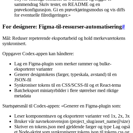
sammendrag Skriv tester, en README og en
prøvekonfigurasjon. Gi en prøvekjøringsmodus og vis diffs
for eventuelle filredigeringer.»
For designere: Figma-til-ressurser-automatisering
#
Mål: Reduser repeterende eksportarbeid og hold merkevaretokens
synkronisert.
Oppgaver Codex-appen kan håndtere:
Lag en Figma-plugin som merker rammer og bulke-
eksporterer varianter
Generer designtokens (farger, typeskala, avstand) til en
JSON-fil
Synkroniser tokens til en CSS/SCSS-fil og et React-tema
Batcheksport miniatyrbilder i flere størrelser med riktige
metadata
Startspørsmål til Codex-appen: «Generer en Figma-plugin som:
Leser komponentnavn og eksporterer varianter ved 1x, 2x, 3x
Bruker vår navnekonvensjon (project_slug/asset_name@size)
Skriver en tokens.json med gjeldende farger og type Lag også
et Node-skript som synkroniserer tokens.json til tokens.css og