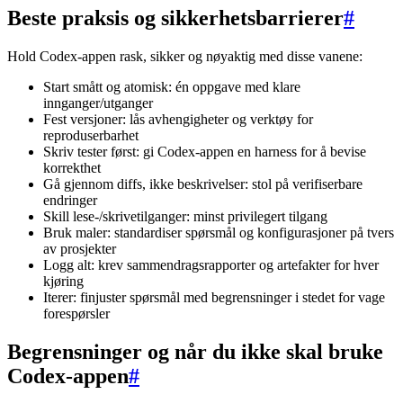
Beste praksis og sikkerhetsbarrierer
#
Hold Codex-appen rask, sikker og nøyaktig med disse vanene:
Start smått og atomisk: én oppgave med klare
innganger/utganger
Fest versjoner: lås avhengigheter og verktøy for
reproduserbarhet
Skriv tester først: gi Codex-appen en harness for å bevise
korrekthet
Gå gjennom diffs, ikke beskrivelser: stol på verifiserbare
endringer
Skill lese-/skrivetilganger: minst privilegert tilgang
Bruk maler: standardiser spørsmål og konfigurasjoner på tvers
av prosjekter
Logg alt: krev sammendragsrapporter og artefakter for hver
kjøring
Iterer: finjuster spørsmål med begrensninger i stedet for vage
forespørsler
Begrensninger og når du ikke skal bruke
Codex-appen
#