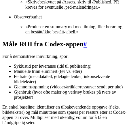
«Skrivebeskyttet på /Assets, skriv til /Published. PR
kreves for eventuelle .psd-malendringer.»
Observerbarhet
«Produser en summary.md med timing, filer berørt og
en bestått/ikke bestått-tabell.»
Måle ROI fra Codex-appen
#
For å demonstrere innvirkning, spor:
Syklustid per leveranse (idé til publisering)
Manuelle trinn eliminert (før vs. etter)
Feilrate (metadatafeil, ødelagte lenker, inkonsekvente
bildetekster)
Gjennomstrømning (videoer/artikler/ressurser sendt per uke)
Gjenbruk (hvor ofte maler og verktøy brukes på tvers av
prosjekter)
En enkel baseline: identifiser en tilbakevendende oppgave (f.eks.
bildetekster) og mål minuttene som spares per ressurs etter at Codex-
appen tar over. Multipliser med ukentlig volum for å få en
håndgripelig seier.