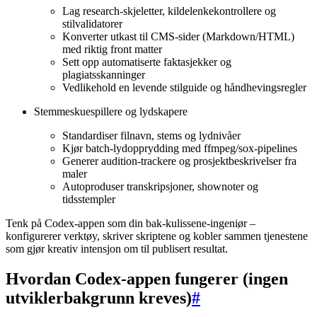
Lag research-skjeletter, kildelenkekontrollere og
stilvalidatorer
Konverter utkast til CMS-sider (Markdown/HTML)
med riktig front matter
Sett opp automatiserte faktasjekker og
plagiatsskanninger
Vedlikehold en levende stilguide og håndhevingsregler
Stemmeskuespillere og lydskapere
Standardiser filnavn, stems og lydnivåer
Kjør batch-lydopprydding med ffmpeg/sox-pipelines
Generer audition-trackere og prosjektbeskrivelser fra
maler
Autoproduser transkripsjoner, shownoter og
tidsstempler
Tenk på Codex-appen som din bak-kulissene-ingeniør –
konfigurerer verktøy, skriver skriptene og kobler sammen tjenestene
som gjør kreativ intensjon om til publisert resultat.
Hvordan Codex-appen fungerer (ingen
utviklerbakgrunn kreves)
#