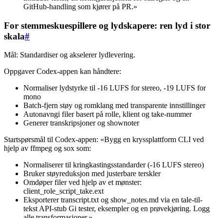
GitHub-handling som kjører på PR.»
For stemmeskuespillere og lydskapere: ren lyd i stor
skala
#
Mål: Standardiser og akselerer lydlevering.
Oppgaver Codex-appen kan håndtere:
Normaliser lydstyrke til -16 LUFS for stereo, -19 LUFS for
mono
Batch-fjern støy og romklang med transparente innstillinger
Autonavngi filer basert på rolle, klient og take-nummer
Generer transkripsjoner og shownoter
Startspørsmål til Codex-appen: «Bygg en kryssplattform CLI ved
hjelp av ffmpeg og sox som:
Normaliserer til kringkastingsstandarder (-16 LUFS stereo)
Bruker støyreduksjon med justerbare terskler
Omdøper filer ved hjelp av et mønster:
client_role_script_take.ext
Eksporterer transcript.txt og show_notes.md via en tale-til-
tekst API-stub Gi tester, eksempler og en prøvekjøring. Logg
alle transformasjoner.»