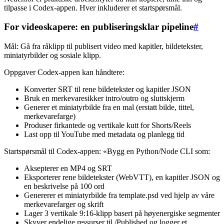
tilpasse i Codex-appen. Hver inkluderer et startspørsmål.
For videoskapere: en publiseringsklar pipeline
#
Mål: Gå fra råklipp til publisert video med kapitler, bildetekster,
miniatyrbilder og sosiale klipp.
Oppgaver Codex-appen kan håndtere:
Konverter SRT til rene bildetekster og kapitler JSON
Bruk en merkevaresikker intro/outro og sluttskjerm
Generer et miniatyrbilde fra en mal (erstatt bilde, tittel,
merkevarefarge)
Produser firkantede og vertikale kutt for Shorts/Reels
Last opp til YouTube med metadata og planlegg tid
Startspørsmål til Codex-appen: «Bygg en Python/Node CLI som:
Aksepterer en MP4 og SRT
Eksporterer rene bildetekster (WebVTT), en kapitler JSON og
en beskrivelse på 100 ord
Genererer et miniatyrbilde fra template.psd ved hjelp av våre
merkevarefarger og skrift
Lager 3 vertikale 9:16-klipp basert på høyenergiske segmenter
Skyver endelige ressurser til /Published og logger et