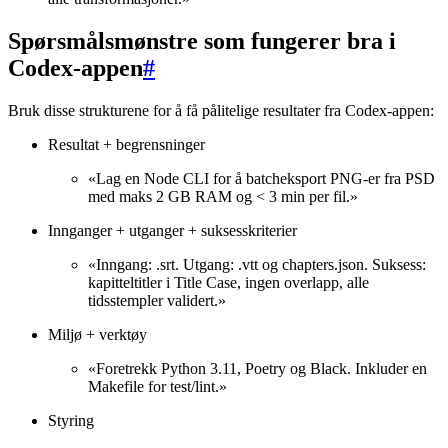
Spørsmålsmønstre som fungerer bra i
Codex-appen
#
Bruk disse strukturene for å få pålitelige resultater fra Codex-appen:
Resultat + begrensninger
«Lag en Node CLI for å batcheksport PNG-er fra PSD
med maks 2 GB RAM og < 3 min per fil.»
Innganger + utganger + suksesskriterier
«Inngang: .srt. Utgang: .vtt og chapters.json. Suksess:
kapitteltitler i Title Case, ingen overlapp, alle
tidsstempler validert.»
Miljø + verktøy
«Foretrekk Python 3.11, Poetry og Black. Inkluder en
Makefile for test/lint.»
Styring