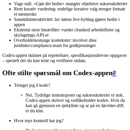
Vage mål: «Gjør det bedre» mangler objektive suksesskriterier
Rent kreativ vurdering: endelige kreative valg trenger fortsatt
et menneske
Sanntidsinteraktivitet: lav latens live-bytting gjøres bedre i
appen
Ekstremt store binærfiler: vurder chunked arbeidsflyter og
skylagrings-API-er
Overholdelsestunge kontekster: involver dine
juridiske/compliance-team for godkjenninger
Codex-appen skinner på repeterbare, spesifikasjonsdrevne oppgaver
– spesielt der du kan teste og verifisere utdata.
Ofte stilte spørsmål om Codex-appen
#
Trenger jeg å kode?
Nei. Tydelige instruksjoner og suksesskriterier er nok.
Codex-appen skriver og vedlikeholder koden. Hvis du
kan gå gjennom en sjekkliste og se på en før/etter-diff,
er du klar.
Hvor mye kontroll har jeg?