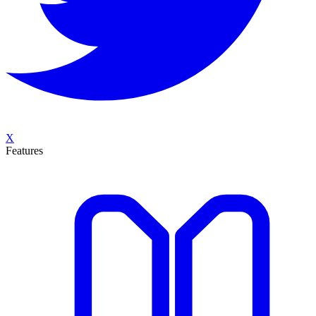
X
Features