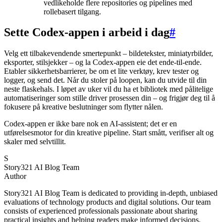
vedlikeholde flere repositories og pipelines med
rollebasert tilgang.
Sette Codex-appen i arbeid i dag
#
Velg ett tilbakevendende smertepunkt – bildetekster, miniatyrbilder,
eksporter, stilsjekker – og la Codex-appen eie det ende-til-ende.
Etabler sikkerhetsbarrierer, be om et lite verktøy, krev tester og
logger, og send det. Når du stoler på loopen, kan du utvide til din
neste flaskehals. I løpet av uker vil du ha et bibliotek med pålitelige
automatiseringer som stille driver prosessen din – og frigjør deg til å
fokusere på kreative beslutninger som flytter nålen.
Codex-appen er ikke bare nok en AI-assistent; det er en
utførelsesmotor for din kreative pipeline. Start smått, verifiser alt og
skaler med selvtillit.
S
Story321 AI Blog Team
Author
Story321 AI Blog Team is dedicated to providing in-depth, unbiased
evaluations of technology products and digital solutions. Our team
consists of experienced professionals passionate about sharing
practical insights and helping readers make informed decisions.