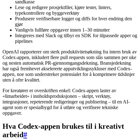
sandkasse
Lese og redigere prosjektfiler, kjøre tester, linters,
typekontrollere og byggeverktøy
Produsere verifiserbare logger og diffs for hver endring den
gjør
Vanligvis fullføre oppgaver innen 1–30 minutter
Integreres med Slack og tilbyr en SDK for tilpassede apper og
pipelines
OpenAI rapporterer om sterk produktivitetsøkning fra intern bruk av
Codex-appen, inkludert flere pull requests som slås sammen per uke
og nesten automatisk PR-gjennomgangsdekning. Bransjedekning
har også fremhevet akselererte apputviklingssykluser med Codex-
appen, noe som understreker potensialet for å komprimere tidslinjer
uten å ofre kvalitet.
For kreatører er overskriften enkel: Codex-appen laster av
«limarbeidet» i innholdsproduksjonen – skript, verktøy,
integrasjoner, repeterende redigeringer og publisering – til en AI-
agent som er spesialbygd for å utføre og verifisere tekniske
oppgaver.
Hva Codex-appen brukes til i kreativt
arbeid
#