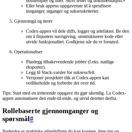
tidsstempler og titler. Skriv tester og dokumentasjon.»
Eller bruk appens oppgaverute til å spesifisere
innganger, utganger og suksesskriterier.
Gjennomgå og iterer
Codex-appen vil dele diffs, logger og artefakter. Be den
om å finjustere navngiving, omstrukturere kode eller
utvide funksjonalitet. Godkjenn når du er fornøyd.
Operationaliser
Planlegg tilbakevendende jobber (f.eks. nattlige
eksporter).
Legg til Slack-varsler for suksess/feil.
Versjoner prosjektet slik at Codex-appen kan
vedlikeholde og forbedre det over tid.
Tips: Start med en irriterende oppgave du gjør ukentlig. La Codex-
appen automatisere den ende-til-ende, og utvid deretter derfra.
Rollebaserte gjennomganger og
spørsmål
#
Nedenfor er praktiske arbeidsflyter du kan kopiere, lime inn og