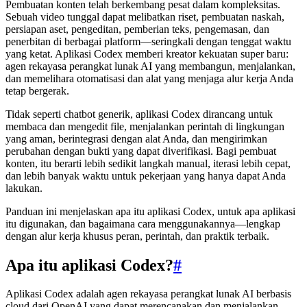
Pembuatan konten telah berkembang pesat dalam kompleksitas.
Sebuah video tunggal dapat melibatkan riset, pembuatan naskah,
persiapan aset, pengeditan, pemberian teks, pengemasan, dan
penerbitan di berbagai platform—seringkali dengan tenggat waktu
yang ketat. Aplikasi Codex memberi kreator kekuatan super baru:
agen rekayasa perangkat lunak AI yang membangun, menjalankan,
dan memelihara otomatisasi dan alat yang menjaga alur kerja Anda
tetap bergerak.
Tidak seperti chatbot generik, aplikasi Codex dirancang untuk
membaca dan mengedit file, menjalankan perintah di lingkungan
yang aman, berintegrasi dengan alat Anda, dan mengirimkan
perubahan dengan bukti yang dapat diverifikasi. Bagi pembuat
konten, itu berarti lebih sedikit langkah manual, iterasi lebih cepat,
dan lebih banyak waktu untuk pekerjaan yang hanya dapat Anda
lakukan.
Panduan ini menjelaskan apa itu aplikasi Codex, untuk apa aplikasi
itu digunakan, dan bagaimana cara menggunakannya—lengkap
dengan alur kerja khusus peran, perintah, dan praktik terbaik.
Apa itu aplikasi Codex?
#
Aplikasi Codex adalah agen rekayasa perangkat lunak AI berbasis
cloud dari OpenAI yang dapat merencanakan dan menjalankan