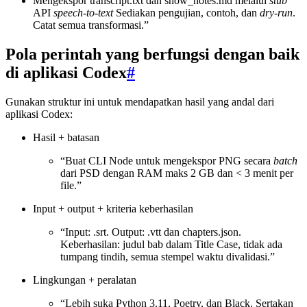
Mengekspor transcript.txt dan show_notes.md melalui
stub
API
speech-to-text
Sediakan pengujian, contoh, dan
dry-run
.
Catat semua transformasi.”
Pola perintah yang berfungsi dengan baik
di aplikasi Codex
#
Gunakan struktur ini untuk mendapatkan hasil yang andal dari
aplikasi Codex:
Hasil + batasan
“Buat CLI Node untuk mengekspor PNG secara
batch
dari PSD dengan RAM maks 2 GB dan < 3 menit per
file.”
Input + output + kriteria keberhasilan
“Input: .srt. Output: .vtt dan chapters.json.
Keberhasilan: judul bab dalam Title Case, tidak ada
tumpang tindih, semua stempel waktu divalidasi.”
Lingkungan + peralatan
“Lebih suka Python 3.11, Poetry, dan Black. Sertakan