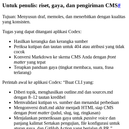
Untuk penulis: riset, gaya, dan pengiriman CMS
#
Tujuan: Menyusun draf, memoles, dan menerbitkan dengan kualitas
yang konsisten.
Tugas yang dapat ditangani aplikasi Codex:
Hasilkan kerangka dan kerangka sumber
Periksa kutipan dan tautan untuk 404 atau atribusi yang tidak
cocok
Konversi Markdown ke skema CMS Anda dengan
front
matter
yang tepat
Terapkan panduan gaya (tingkat membaca, suara, frasa
terlarang)
Perintah awal ke aplikasi Codex: “Buat CLI yang:
Diberi topik, menghasilkan outline.md dan sources.md
dengan 8–12 tautan kredibel
Memvalidasi kutipan vs. sumber dan menandai perbedaan
Mengonversi draft.md akhir menjadi HTML siap CMS
dengan
front matter
(judul, slug, tag, ringkasan)
Menjalankan pemeriksaan gaya untuk
passive voice
dan
panjang kalimat Sertakan pengujian, file konfigurasi untuk
aturan gaya, dan GitHub Action yang berjalan di PR.”