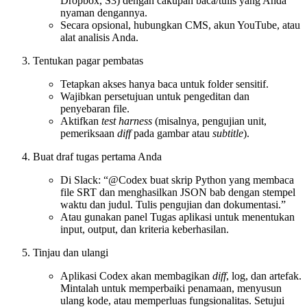
Dropbox, S3) dengan cakupan baca/tulis yang Anda
nyaman dengannya.
Secara opsional, hubungkan CMS, akun YouTube, atau
alat analisis Anda.
Tentukan pagar pembatas
Tetapkan akses hanya baca untuk folder sensitif.
Wajibkan persetujuan untuk pengeditan dan
penyebaran file.
Aktifkan
test harness
(misalnya, pengujian unit,
pemeriksaan
diff
pada gambar atau
subtitle
).
Buat draf tugas pertama Anda
Di Slack: “@Codex buat skrip Python yang membaca
file SRT dan menghasilkan JSON bab dengan stempel
waktu dan judul. Tulis pengujian dan dokumentasi.”
Atau gunakan panel Tugas aplikasi untuk menentukan
input, output, dan kriteria keberhasilan.
Tinjau dan ulangi
Aplikasi Codex akan membagikan
diff
, log, dan artefak.
Mintalah untuk memperbaiki penamaan, menyusun
ulang kode, atau memperluas fungsionalitas. Setujui