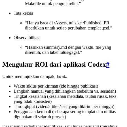
Makefile untuk pengujian/lint.”
Tata kelola
“Hanya baca di /Assets, tulis ke /Published. PR
diperlukan untuk setiap perubahan templat .psd.”
Observabilitas
“Hasilkan summary.md dengan waktu, file yang
disentuh, dan tabel lulus/gagal.”
Mengukur ROI dari aplikasi Codex
#
Untuk menunjukkan dampak, lacak:
Waktu siklus per kiriman (ide hingga publikasi)
Langkah manual yang dihilangkan (sebelum vs. sesudah)
Tingkat kesalahan (kesalahan metadata, tautan rusak, teks
yang tidak konsisten)
Throughput (video/artikel/aset yang dikirim per minggu)
Penggunaan kembali (seberapa sering templat dan utilitas
digunakan di seluruh proyek)
Dasar yang sederhana: identifikasi satu tugas berulang (misalnya,