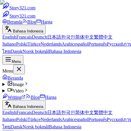
Story321.com
Story321.com
Beranda
Blog
Harga
Bahasa Indonesia
English
Français
Deutsch
日本語
한국인
简体中文
繁體中文
Italiano
Polski
Türkçe
Nederlands
Arabic
español
Português
Русский
ภา
ไทย
Dansk
Norsk bokmål
Bahasa Indonesia
Menu
Menu
Beranda
Image
Video
Writing
Blog
Harga
Bahasa Indonesia
English
Français
Deutsch
日本語
한국인
简体中文
繁體中文
Italiano
Polski
Türkçe
Nederlands
Arabic
español
Português
Русский
ภา
ไทย
Dansk
Norsk bokmål
Bahasa Indonesia