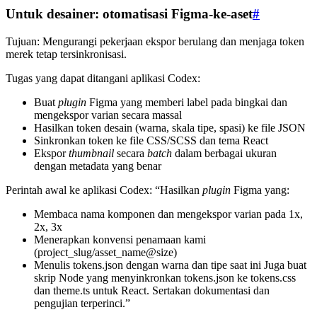
Untuk desainer: otomatisasi Figma-ke-aset
#
Tujuan: Mengurangi pekerjaan ekspor berulang dan menjaga token
merek tetap tersinkronisasi.
Tugas yang dapat ditangani aplikasi Codex:
Buat
plugin
Figma yang memberi label pada bingkai dan
mengekspor varian secara massal
Hasilkan token desain (warna, skala tipe, spasi) ke file JSON
Sinkronkan token ke file CSS/SCSS dan tema React
Ekspor
thumbnail
secara
batch
dalam berbagai ukuran
dengan metadata yang benar
Perintah awal ke aplikasi Codex: “Hasilkan
plugin
Figma yang:
Membaca nama komponen dan mengekspor varian pada 1x,
2x, 3x
Menerapkan konvensi penamaan kami
(project_slug/asset_name@size)
Menulis tokens.json dengan warna dan tipe saat ini Juga buat
skrip Node yang menyinkronkan tokens.json ke tokens.css
dan theme.ts untuk React. Sertakan dokumentasi dan
pengujian terperinci.”