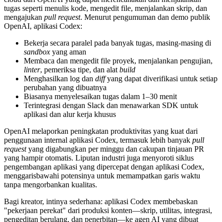
tugas seperti menulis kode, mengedit file, menjalankan skrip, dan
mengajukan
pull request
. Menurut pengumuman dan demo publik
OpenAI, aplikasi Codex:
Bekerja secara paralel pada banyak tugas, masing-masing di
sandbox
yang aman
Membaca dan mengedit file proyek, menjalankan pengujian,
linter
, pemeriksa tipe, dan alat
build
Menghasilkan log dan
diff
yang dapat diverifikasi untuk setiap
perubahan yang dibuatnya
Biasanya menyelesaikan tugas dalam 1–30 menit
Terintegrasi dengan Slack dan menawarkan SDK untuk
aplikasi dan alur kerja khusus
OpenAI melaporkan peningkatan produktivitas yang kuat dari
penggunaan internal aplikasi Codex, termasuk lebih banyak
pull
request
yang digabungkan per minggu dan cakupan tinjauan PR
yang hampir otomatis. Liputan industri juga menyoroti siklus
pengembangan aplikasi yang dipercepat dengan aplikasi Codex,
menggarisbawahi potensinya untuk memampatkan garis waktu
tanpa mengorbankan kualitas.
Bagi kreator, intinya sederhana: aplikasi Codex membebaskan
"pekerjaan perekat" dari produksi konten—skrip, utilitas, integrasi,
pengeditan berulang, dan penerbitan—ke agen AI yang dibuat