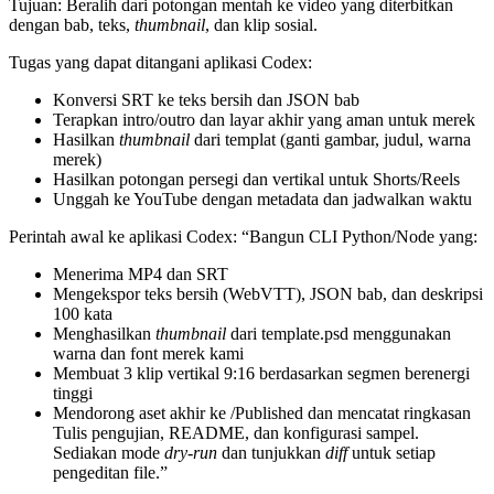
Tujuan: Beralih dari potongan mentah ke video yang diterbitkan
dengan bab, teks,
thumbnail
, dan klip sosial.
Tugas yang dapat ditangani aplikasi Codex:
Konversi SRT ke teks bersih dan JSON bab
Terapkan intro/outro dan layar akhir yang aman untuk merek
Hasilkan
thumbnail
dari templat (ganti gambar, judul, warna
merek)
Hasilkan potongan persegi dan vertikal untuk Shorts/Reels
Unggah ke YouTube dengan metadata dan jadwalkan waktu
Perintah awal ke aplikasi Codex: “Bangun CLI Python/Node yang:
Menerima MP4 dan SRT
Mengekspor teks bersih (WebVTT), JSON bab, dan deskripsi
100 kata
Menghasilkan
thumbnail
dari template.psd menggunakan
warna dan font merek kami
Membuat 3 klip vertikal 9:16 berdasarkan segmen berenergi
tinggi
Mendorong aset akhir ke /Published dan mencatat ringkasan
Tulis pengujian, README, dan konfigurasi sampel.
Sediakan mode
dry-run
dan tunjukkan
diff
untuk setiap
pengeditan file.”