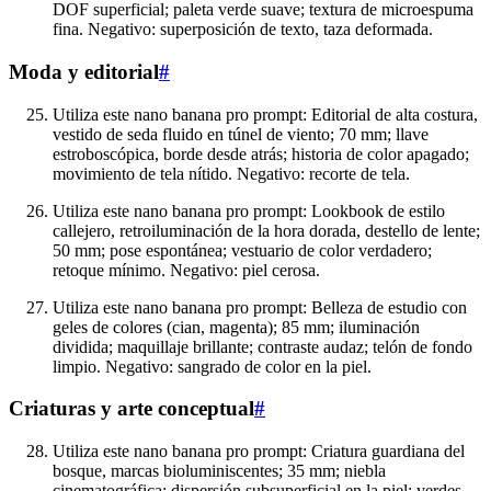
DOF superficial; paleta verde suave; textura de microespuma
fina. Negativo: superposición de texto, taza deformada.
Moda y editorial
#
Utiliza este nano banana pro prompt: Editorial de alta costura,
vestido de seda fluido en túnel de viento; 70 mm; llave
estroboscópica, borde desde atrás; historia de color apagado;
movimiento de tela nítido. Negativo: recorte de tela.
Utiliza este nano banana pro prompt: Lookbook de estilo
callejero, retroiluminación de la hora dorada, destello de lente;
50 mm; pose espontánea; vestuario de color verdadero;
retoque mínimo. Negativo: piel cerosa.
Utiliza este nano banana pro prompt: Belleza de estudio con
geles de colores (cian, magenta); 85 mm; iluminación
dividida; maquillaje brillante; contraste audaz; telón de fondo
limpio. Negativo: sangrado de color en la piel.
Criaturas y arte conceptual
#
Utiliza este nano banana pro prompt: Criatura guardiana del
bosque, marcas bioluminiscentes; 35 mm; niebla
cinematográfica; dispersión subsuperficial en la piel; verdes