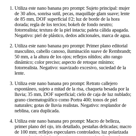
Utiliza este nano banana pro prompt: Sujeto principal: mujer
de 30 años, sonrisa sutil, pecas, maquillaje glam suave; lente
de 85 mm, DOF superficial f/2; luz de borde de la hora
dorada; regla de los tercios; bokeh de fondo neutro;
fotorrealista; textura de la piel intacta; paleta cálida apagada.
Negativo: piel de plástico, dedos adicionales, marca de agua.
Utiliza este nano banana pro prompt: Primer plano editorial
masculino, cabello canoso, iluminación suave de Rembrandt;
50 mm, a la altura de los ojos; reflejos nítidos; alto rango
dinámico; color preciso; aspecto de retoque mínimo;
fotorrealista. Negativo: suavizado excesivo, suciedad de la
lente.
Utiliza este nano banana pro prompt: Retrato callejero
espontáneo, sujeto a mitad de la risa, chaqueta besada por la
lluvia; 35 mm, DOF superficial; cielo de caja de luz nublado;
grano cinematográfico como Portra 400; tonos de piel
naturales; gotas de lluvia realistas. Negativo: resplandor de
neblina, cara duplicada.
Utiliza este nano banana pro prompt: Macro de belleza,
primer plano del ojo, iris detallado, pestañas delicadas; macro
de 100 mm; reflejos especulares controlados; luz polarizada