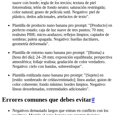
suave con borde; regla de los tercios; textura de piel
fotorrealista; telón de fondo neutro; saturación restringida;
color natural; grano de película sutil. Negativo: piel de
plástico, dedos adicionales, artefactos de texto".
Plantilla de producto nano banana pro prompt: "[Producto] en
perfecto estado; caja de luz suave de tres puntos; 70 mm;
realismo PBR; micro-arañazos; reflejos limpios; captador de
sombras; paleta apagada. Negativo: huellas dactilares,
geometría deformada".
Plantilla de entorno nano banana pro prompt: "[Bioma] a
[hora del día]; 24–28 mm; exposición equilibrada; perspectiva
atmosférica; follaje realista; gradación de color verdadero.
Negativo: cielo con bandas, sobreenfoque".
Plantilla estilizada nano banana pro prompt: "[Sujeto] en
[estilo: sombreado de celdas/entintado]; línea audaz; guion de
color coherente; fondo mínimo; bordes limpios. Negativo:
líneas desordenadas, extremidades adicionales".
Errores comunes que debes evitar
#
Negativos demasiado largos que entran en conflicto con los