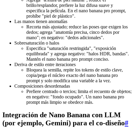
brillo/resplandor, prefiere la luz difusa suave y
especifica la película. En el nano banana pro prompt,
prohíbe "piel de plástico".
Las manos tienen anomalías
Recorta más ajustado; reduce las poses que exigen los
dedos; agrega "anatomía precisa, cinco dedos por
mano"; en negativo: "dedos adicionales".
Sobresaturación o halos
Especifica "saturación restringida", "exposición
equilibrada" y agrega negativo: "halos HDR, bandas".
Mantén el nano banana pro prompt conciso.
Deriva de estilo entre iteraciones
Bloquea la semilla, repite los tokens de estilo clave,
copia/pega el núcleo exacto del nano banana pro
prompt y solo modifica una variable a la vez.
Composiciones desordenadas
Prefiere centrado o tercios; limita el recuento de objetos;
en negativo: "fondo ocupado". Un nano banana pro
prompt más limpio se obedece más.
Integración de Nano Banana con LLM
(por ejemplo, Gemini) para el co-diseño
#