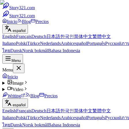
Story321.com
Story321.com
Inicio
Blog
Precios
español
English
Français
Deutsch
日本語
한국인
简体中文
繁體中文
Italiano
Polski
Türkçe
Nederlands
Arabic
español
Português
Русский
ภา
ไทย
Dansk
Norsk bokmål
Bahasa Indonesia
Menu
Menu
Inicio
Image
Video
Writing
Blog
Precios
español
English
Français
Deutsch
日本語
한국인
简体中文
繁體中文
Italiano
Polski
Türkçe
Nederlands
Arabic
español
Português
Русский
ภา
ไทย
Dansk
Norsk bokmål
Bahasa Indonesia