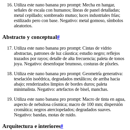
Utiliza este nano banana pro prompt: Mecha en hangar,
señales de escala con humanos; líneas de panel detalladas;
metal cepillado; sombreado mutuo; luces industriales frías;
estilizado pero con base. Negativo: metal gomoso, símbolos
aleatorios.
Abstracto y conceptual
#
Utiliza este nano banana pro prompt: Cintas de vidrio
abstractas, patrones de luz cáustica; estudio negro; reflejos
trazados por rayos; detalle de alta frecuencia; paleta de tonos
joya. Negativo: desenfoque brumoso, costuras de píxeles.
Utiliza este nano banana pro prompt: Geometría generativa:
teselación isoédrica, degradados metálicos; de arriba hacia
abajo; renderizados limpios de bordes duros; paleta
minimalista. Negativo: artefactos de bisel, manchas.
Utiliza este nano banana pro prompt: Macro de tinta en agua,
aspecto de nebulosa cósmica; macro de 100 mm; dispersión
cromática; negros aterciopelados; degradados suaves.
Negativo: bandas, motas de ruido.
Arquitectura e interiores
#