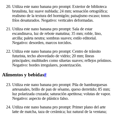
Utiliza este nano banana pro prompt: Exterior de biblioteca
brutalista, luz suave nublada; 24 mm; sensación ortográfica;
realismo de la textura del hormigón; paisajismo escaso; tonos
fríos desaturados. Negativo: verticales deformadas.
Utiliza este nano banana pro prompt: Sala de estar
escandinava, luz de rebote matutina; 35 mm; roble, lino,
arcilla; paleta neutra; sombras suaves; estilo editorial.
Negativo: desorden, marcos torcidos.
Utiliza este nano banana pro prompt: Centro de tránsito
futurista, techo abovedado de vidrio; 20 mm; líneas
principales; multitudes como siluetas suaves; reflejos prístinos.
Negativo: bordes irregulares, posterización.
Alimentos y bebidas
#
Utiliza este nano banana pro prompt: Pila de hamburguesas
artesanales, brillo de pan de sésamo, queso derretido; 85 mm;
luz polarizada cruzada; saturación apetitosa; volutas de vapor.
Negativo: aspecto de plástico falso.
Utiliza este nano banana pro prompt: Primer plano del arte
latte de matcha, taza de cerámica; luz natural de la ventana;