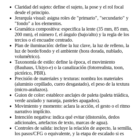
Claridad del sujeto: define el sujeto, la pose y el rol focal
desde el principio.
Jerarquía visual: asigna roles de "primario", "secundario" y
"fondo" a los elementos.
Gramática compositiva: especifica la lente (35 mm, 85 mm,
200 mm), el número f, el ángulo (bajo/alto) y la regla de los
tercios o el encuadre centrado.
Plan de iluminación: define la luz clave, la luz de relleno, la
luz de borde/fondo y el ambiente (hora dorada, nublado,
volumétrico).
Taxonomía de estilo: define la época, el movimiento
(Bauhaus, Ukiyo-e) o la canalización (fotorrealista, toon,
pictórico, PBR).
Precisión de materiales y texturas: nombra los materiales
(aluminio cepillado, cuero desgastado), el peso de la textura
(micro-arañazos).
Guion de color: establece anclajes de paleta (paleta triádica,
verde azulado y naranja, pasteles apagados).
Movimiento y momento: aclara la acción, el gesto o el ritmo
narrativo implícito.
Intención negativa: indica qué evitar (distorsión, dedos
adicionales, artefactos de texto, marcas de agua).
Controles de salida: incluye la relación de aspecto, la semilla,
los pasos/CFG o equivalente, y la etapa de escalado si es