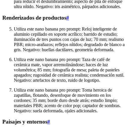
para reducir el deslumbramiento; aspecto de pila de enfoque
ultra nítido. Negativo: iris asimétrico, párpados adicionales.
Renderizados de productos
#
Utiliza este nano banana pro prompt: Reloj inteligente de
aluminio cepillado en soporte acrílico; barrido de estudio;
iluminación de tres puntos con cajas de luz; 70 mm; realismo
PBR; micro-arañazos; reflejos nítidos; degradado de blanco a
gris. Negativo: huellas dactilares, geometría deformada.
Utiliza este nano banana pro prompt: Taza de café de
cerámica mate, vapor arremolinándose; haces de luz
volumétrica; 85 mm; fotografía de mesa; paleta de pasteles
apagados; rugosidad de cerámica realista; condensación sutil.
Negativo: artefactos de texto, ruido de logotipo.
Utiliza este nano banana pro prompt: Toma heroica de
zapatillas, flotando, desenfoque de movimiento en los
cordones; 35 mm; borde duro desde atrás; estudio limpio;
materiales PBR; acento de color pop; captador de sombras.
Negativo: suela deformada, ojales adicionales.
Paisajes y entornos
#