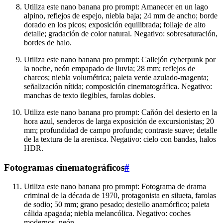
Utiliza este nano banana pro prompt: Amanecer en un lago
alpino, reflejos de espejo, niebla baja; 24 mm de ancho; borde
dorado en los picos; exposición equilibrada; follaje de alto
detalle; gradación de color natural. Negativo: sobresaturación,
bordes de halo.
Utiliza este nano banana pro prompt: Callejón cyberpunk por
la noche, neón empapado de lluvia; 28 mm; reflejos de
charcos; niebla volumétrica; paleta verde azulado-magenta;
señalización nítida; composición cinematográfica. Negativo:
manchas de texto ilegibles, farolas dobles.
Utiliza este nano banana pro prompt: Cañón del desierto en la
hora azul, senderos de larga exposición de excursionistas; 20
mm; profundidad de campo profunda; contraste suave; detalle
de la textura de la arenisca. Negativo: cielo con bandas, halos
HDR.
Fotogramas cinematográficos
#
Utiliza este nano banana pro prompt: Fotograma de drama
criminal de la década de 1970, protagonista en silueta, farolas
de sodio; 50 mm; grano pesado; destello anamórfico; paleta
cálida apagada; niebla melancólica. Negativo: coches
modernos, neón.