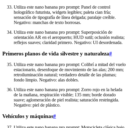
Utiliza este nano banana pro prompt: Panel de control
holográfico futurista, widgets legibles; paleta cian fría;
sensación de tipografía de línea delgada; paralaje creíble.
Negativo: manchas de texto borrosas.
Utiliza este nano banana pro prompt: Superposición de
orientación AR en el aeropuerto; HUD sutil; oclusión realista;
reflejos suaves; claridad primero. Negativo: UI desordenada.
Primeros planos de vida silvestre y naturaleza
#
Utiliza este nano banana pro prompt: Colibrí a mitad del vuelo
estacionario, desenfoque de movimiento de las alas; 200 mm;
retroiluminación natural; verdadero detalle de las plumas;
fondo limpio. Negativo: alas dobles.
Utiliza este nano banana pro prompt: Zorro rojo en la helada
de la mañana, respiración visible; 135 mm; borde dorado
suave; aglomeración de piel realista; saturación restringida.
Negativo: piel de plástico.
Vehículos y máquinas
#
Utiliza este nano banana pro prompt: Motocicleta clásica bajo