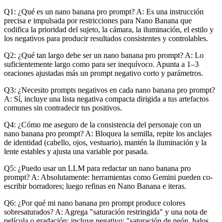
Q1: ¿Qué es un nano banana pro prompt? A: Es una instrucción
precisa e impulsada por restricciones para Nano Banana que
codifica la prioridad del sujeto, la cámara, la iluminación, el estilo y
los negativos para producir resultados consistentes y controlables.
Q2: ¿Qué tan largo debe ser un nano banana pro prompt? A: Lo
suficientemente largo como para ser inequívoco. Apunta a 1–3
oraciones ajustadas más un prompt negativo corto y parámetros.
Q3: ¿Necesito prompts negativos en cada nano banana pro prompt?
A: Sí, incluye una lista negativa compacta dirigida a tus artefactos
comunes sin contradecir tus positivos.
Q4: ¿Cómo me aseguro de la consistencia del personaje con un
nano banana pro prompt? A: Bloquea la semilla, repite los anclajes
de identidad (cabello, ojos, vestuario), mantén la iluminación y la
lente estables y ajusta una variable por pasada.
Q5: ¿Puedo usar un LLM para redactar un nano banana pro
prompt? A: Absolutamente: herramientas como Gemini pueden co-
escribir borradores; luego refinas en Nano Banana e iteras.
Q6: ¿Por qué mi nano banana pro prompt produce colores
sobresaturados? A: Agrega "saturación restringida" y una nota de
película o gradación; incluye negativo: "saturación de neón, halos