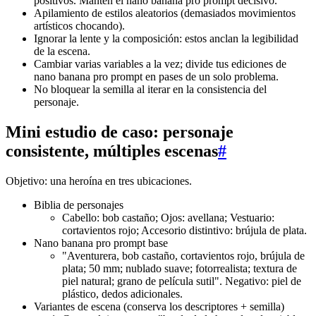
positivos. Mantén el nano banana pro prompt decisivo.
Apilamiento de estilos aleatorios (demasiados movimientos
artísticos chocando).
Ignorar la lente y la composición: estos anclan la legibilidad
de la escena.
Cambiar varias variables a la vez; divide tus ediciones de
nano banana pro prompt en pases de un solo problema.
No bloquear la semilla al iterar en la consistencia del
personaje.
Mini estudio de caso: personaje
consistente, múltiples escenas
#
Objetivo: una heroína en tres ubicaciones.
Biblia de personajes
Cabello: bob castaño; Ojos: avellana; Vestuario:
cortavientos rojo; Accesorio distintivo: brújula de plata.
Nano banana pro prompt base
"Aventurera, bob castaño, cortavientos rojo, brújula de
plata; 50 mm; nublado suave; fotorrealista; textura de
piel natural; grano de película sutil". Negativo: piel de
plástico, dedos adicionales.
Variantes de escena (conserva los descriptores + semilla)