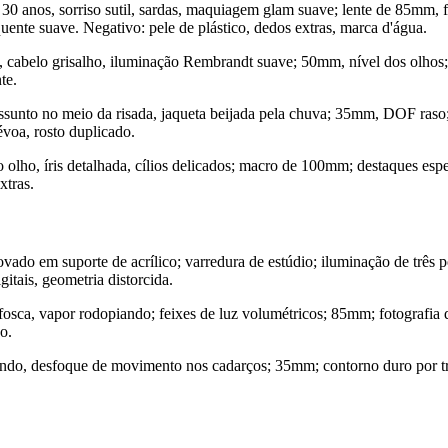
0 anos, sorriso sutil, sardas, maquiagem glam suave; lente de 85mm, f
 quente suave. Negativo: pele de plástico, dedos extras, marca d'água.
cabelo grisalho, iluminação Rembrandt suave; 50mm, nível dos olhos; ref
te.
ssunto no meio da risada, jaqueta beijada pela chuva; 35mm, DOF raso;
évoa, rosto duplicado.
lho, íris detalhada, cílios delicados; macro de 100mm; destaques especu
xtras.
ado em suporte de acrílico; varredura de estúdio; iluminação de três
gitais, geometria distorcida.
sca, vapor rodopiando; feixes de luz volumétricos; 85mm; fotografia de
o.
uando, desfoque de movimento nos cadarços; 35mm; contorno duro por trá