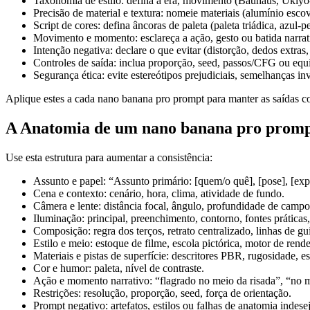
Taxonomia de estilo: defina a era, movimento (Bauhaus, Ukiyo-e
Precisão de material e textura: nomeie materiais (alumínio esco
Script de cores: defina âncoras de paleta (paleta triádica, azul-pe
Movimento e momento: esclareça a ação, gesto ou batida narrati
Intenção negativa: declare o que evitar (distorção, dedos extras,
Controles de saída: inclua proporção, seed, passos/CFG ou equiv
Segurança ética: evite estereótipos prejudiciais, semelhanças i
Aplique estes a cada nano banana pro prompt para manter as saídas con
A Anatomia de um nano banana pro prom
Use esta estrutura para aumentar a consistência:
Assunto e papel: “Assunto primário: [quem/o quê], [pose], [exp
Cena e contexto: cenário, hora, clima, atividade de fundo.
Câmera e lente: distância focal, ângulo, profundidade de camp
Iluminação: principal, preenchimento, contorno, fontes práticas
Composição: regra dos terços, retrato centralizado, linhas de gu
Estilo e meio: estoque de filme, escola pictórica, motor de rende
Materiais e pistas de superfície: descritores PBR, rugosidade, es
Cor e humor: paleta, nível de contraste.
Ação e momento narrativo: “flagrado no meio da risada”, “no m
Restrições: resolução, proporção, seed, força de orientação.
Prompt negativo: artefatos, estilos ou falhas de anatomia indese