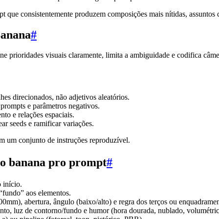
que consistentemente produzem composições mais nítidas, assuntos coer
Banana
#
fine prioridades visuais claramente, limita a ambiguidade e codifica c
es direcionados, não adjetivos aleatórios.
o prompts e parâmetros negativos.
to e relações espaciais.
ar seeds e ramificar variações.
m um conjunto de instruções reproduzível.
o banana pro prompt
#
 início.
 “fundo” aos elementos.
mm), abertura, ângulo (baixo/alto) e regra dos terços ou enquadramen
mento, luz de contorno/fundo e humor (hora dourada, nublado, volumétric