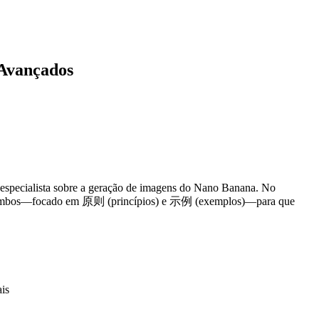
 Avançados
l especialista sobre a geração de imagens do Nano Banana. No
rece ambos—focado em 原则 (princípios) e 示例 (exemplos)—para que
ais