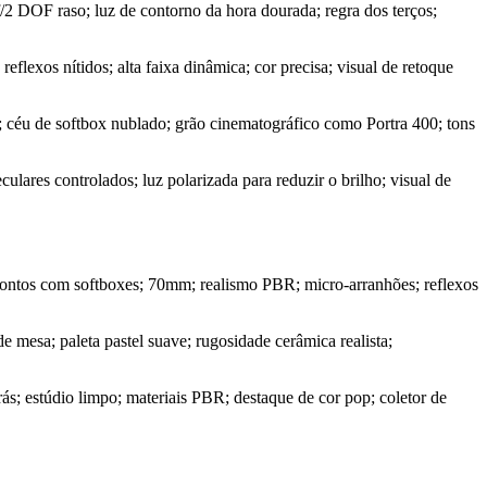
/2 DOF raso; luz de contorno da hora dourada; regra dos terços;
lexos nítidos; alta faixa dinâmica; cor precisa; visual de retoque
 céu de softbox nublado; grão cinematográfico como Portra 400; tons
lares controlados; luz polarizada para reduzir o brilho; visual de
 pontos com softboxes; 70mm; realismo PBR; micro-arranhões; reflexos
 mesa; paleta pastel suave; rugosidade cerâmica realista;
s; estúdio limpo; materiais PBR; destaque de cor pop; coletor de