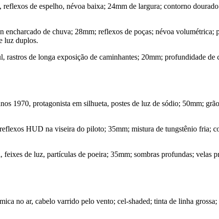
 reflexos de espelho, névoa baixa; 24mm de largura; contorno dourado 
 encharcado de chuva; 28mm; reflexos de poças; névoa volumétrica; pa
e luz duplos.
l, rastros de longa exposição de caminhantes; 20mm; profundidade de ca
nos 1970, protagonista em silhueta, postes de luz de sódio; 50mm; grão
reflexos HUD na viseira do piloto; 35mm; mistura de tungstênio fria; co
feixes de luz, partículas de poeira; 35mm; sombras profundas; velas pr
a no ar, cabelo varrido pelo vento; cel-shaded; tinta de linha grossa; 