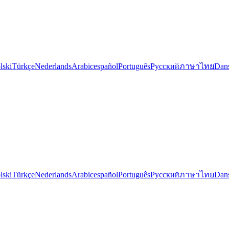
lski
Türkçe
Nederlands
Arabic
español
Português
Русский
ภาษาไทย
Dan
lski
Türkçe
Nederlands
Arabic
español
Português
Русский
ภาษาไทย
Dan