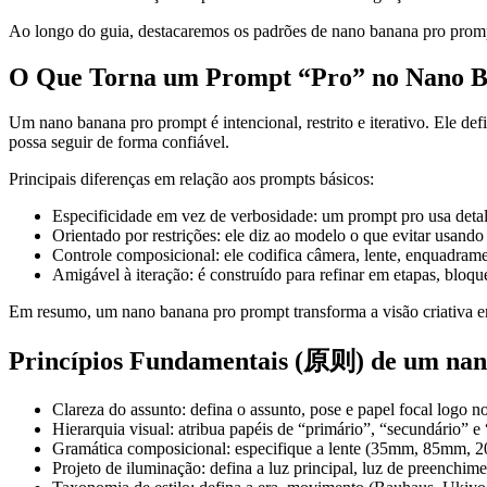
Ao longo do guia, destacaremos os padrões de nano banana pro prompt 
O Que Torna um Prompt “Pro” no Nano 
Um nano banana pro prompt é intencional, restrito e iterativo. Ele de
possa seguir de forma confiável.
Principais diferenças em relação aos prompts básicos:
Especificidade em vez de verbosidade: um prompt pro usa detalh
Orientado por restrições: ele diz ao modelo o que evitar usand
Controle composicional: ele codifica câmera, lente, enquadramen
Amigável à iteração: é construído para refinar em etapas, bloque
Em resumo, um nano banana pro prompt transforma a visão criativa e
Princípios Fundamentais (原则) de um nan
Clareza do assunto: defina o assunto, pose e papel focal logo no
Hierarquia visual: atribua papéis de “primário”, “secundário” e
Gramática composicional: especifique a lente (35mm, 85mm, 200
Projeto de iluminação: defina a luz principal, luz de preenchi