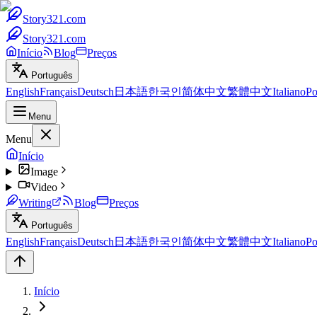
Story321.com
Story321.com
Início
Blog
Preços
Português
English
Français
Deutsch
日本語
한국인
简体中文
繁體中文
Italiano
Po
Menu
Menu
Início
Image
Video
Writing
Blog
Preços
Português
English
Français
Deutsch
日本語
한국인
简体中文
繁體中文
Italiano
Po
Início