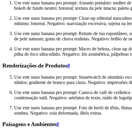
Use este nano banana pro prompt: Assunto primário: mulher de 3
bokeh de fundo neutro; fotoreal; textura da pele intacta; paleta
Use este nano banana pro prompt: Close-up editorial masculino, 
mínimo; fotoreal. Negativo: suavização excessiva, sujeira na len
Use este nano banana pro prompt: Retrato de rua espontâneo, a
de pele naturais; gotas de chuva realistas. Negativo: brilho de n
Use este nano banana pro prompt: Macro de beleza, close-up do o
pilha de foco ultra-nítido. Negativo: íris assimétrica, pálpebras e
Renderizações de Produtos
#
Use este nano banana pro prompt: Smartwatch de alumínio escov
nítidos; gradiente de branco para cinza. Negativo: impressões di
Use este nano banana pro prompt: Caneca de café de cerâmica fo
condensação sutil. Negativo: artefatos de texto, ruído de logotip
Use este nano banana pro prompt: Foto de herói de tênis, flut
sombra. Negativo: sola deformada, ilhós extras.
Paisagens e Ambientes
#