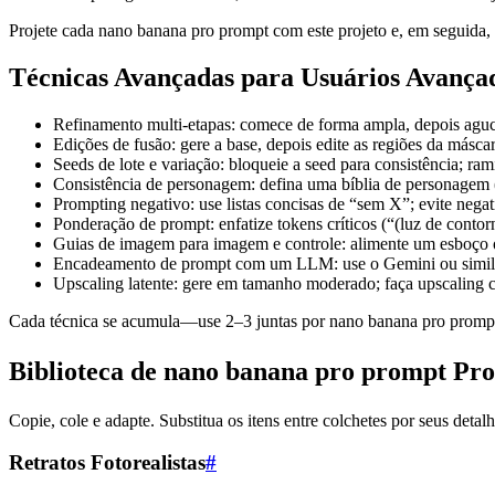
Projete cada nano banana pro prompt com este projeto e, em seguida, i
Técnicas Avançadas para Usuários Avança
Refinamento multi-etapas: comece de forma ampla, depois aguce
Edições de fusão: gere a base, depois edite as regiões da másca
Seeds de lote e variação: bloqueie a seed para consistência; ra
Consistência de personagem: defina uma bíblia de personagem (i
Prompting negativo: use listas concisas de “sem X”; evite neg
Ponderação de prompt: enfatize tokens críticos (“(luz de contor
Guias de imagem para imagem e controle: alimente um esboço 
Encadeamento de prompt com um LLM: use o Gemini ou similar 
Upscaling latente: gere em tamanho moderado; faça upscaling c
Cada técnica se acumula—use 2–3 juntas por nano banana pro prompt
Biblioteca de nano banana pro prompt Pr
Copie, cole e adapte. Substitua os itens entre colchetes por seus detalh
Retratos Fotorealistas
#