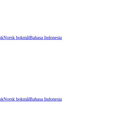
sk
Norsk bokmål
Bahasa Indonesia
sk
Norsk bokmål
Bahasa Indonesia