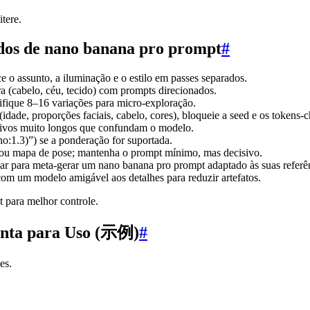
tere.
dos de nano banana pro prompt
#
 o assunto, a iluminação e o estilo em passes separados.
ra (cabelo, céu, tecido) com prompts direcionados.
mifique 8–16 variações para micro-exploração.
dade, proporções faciais, cabelo, cores), bloqueie a seed e os tokens-
ativos muito longos que confundam o modelo.
no:1.3)”) se a ponderação for suportada.
ou mapa de pose; mantenha o prompt mínimo, mas decisivo.
para meta-gerar um nano banana pro prompt adaptado às suas referên
om um modelo amigável aos detalhes para reduzir artefatos.
 para melhor controle.
onta para Uso (示例)
#
es.