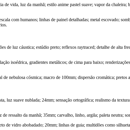
 de vida, luz da manhã; estilo anime pastel suave; vapor da chaleira; b
cala com humanos; linhas de painel detalhadas; metal escovado; sombre
ios.
es de luz cáustica; estúdio preto; reflexos raytraced; detalhe de alta fr
ão isoédrica, gradientes metálicos; de cima para baixo; renderizações 
al de nebulosa cósmica; macro de 100mm; dispersão cromática; pretos a
sta, luz suave nublada; 24mm; sensação ortográfica; realismo da textura
 de ressalto da manhã; 35mm; carvalho, linho, argila; paleta neutra; som
teto de vidro abobadado; 20mm; linhas de guia; multidões como silhueta