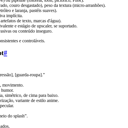
) ou pipeline (fotoreal, toon, pictórico, PBR).
vado, couro desgastado), peso da textura (micro-arranhões).
tróleo e laranja, pastéis suaves).
va implícita.
 artefatos de texto, marcas d'água).
alente e estágio de upscaler, se suportado.
nvasivas ou conteúdo inseguro.
sistentes e controláveis.
pt
#
ressão], [guarda-roupa].”
o, movimento.
, humor.
ia, simétrico, de cima para baixo.
rização, variante de estilo anime.
pecular.
eio do splash”.
jados.