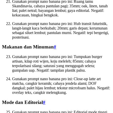
Gunakan prompt nano banana pro ini: Ruang tamu
Skandinavia, cahaya pantulan pagi; 35mm; oak, linen, tanah
liat; palet netral; bayangan lembut; gaya editorial. Negatif:
kekacauan, bingkai bengkok.
Gunakan prompt nano banana pro ini: Hub transit futuristik,
langit-langit kaca berkubah; 20mm; garis depan; kerumunan
sebagai siluet lembut; pantulan murni. Negatif: tepi bergerigi,
posterisasi.
Makanan dan Minuman
#
Gunakan prompt nano banana pro ini: Tumpukan burger
artisan, kilap roti wijen, keju meleleh; 85mm; cahaya
terpolarisasi silang; saturasi yang menggugah selera;
gumpalan uap. Negatif: tampilan plastik palsu.
Gunakan prompt nano banana pro ini: Close-up latte art
matcha, cangkir keramik; cahaya jendela alami; DOF
dangkal; palet hijau lembut; tekstur microfoam halus. Negatif:
overlay teks, cangkir melengkung.
Mode dan Editorial
#
Gunakan prompt nano banana pro ini: Editorial mode tinggi,