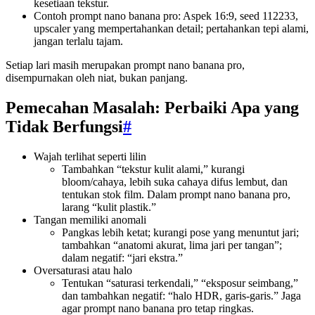
kesetiaan tekstur.
Contoh prompt nano banana pro: Aspek 16:9, seed 112233,
upscaler yang mempertahankan detail; pertahankan tepi alami,
jangan terlalu tajam.
Setiap lari masih merupakan prompt nano banana pro,
disempurnakan oleh niat, bukan panjang.
Pemecahan Masalah: Perbaiki Apa yang
Tidak Berfungsi
#
Wajah terlihat seperti lilin
Tambahkan “tekstur kulit alami,” kurangi
bloom/cahaya, lebih suka cahaya difus lembut, dan
tentukan stok film. Dalam prompt nano banana pro,
larang “kulit plastik.”
Tangan memiliki anomali
Pangkas lebih ketat; kurangi pose yang menuntut jari;
tambahkan “anatomi akurat, lima jari per tangan”;
dalam negatif: “jari ekstra.”
Oversaturasi atau halo
Tentukan “saturasi terkendali,” “eksposur seimbang,”
dan tambahkan negatif: “halo HDR, garis-garis.” Jaga
agar prompt nano banana pro tetap ringkas.