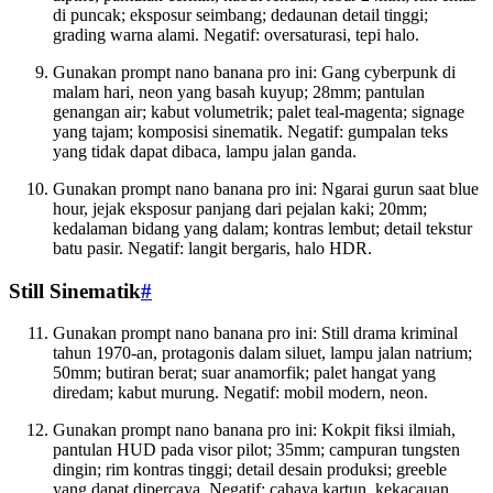
di puncak; eksposur seimbang; dedaunan detail tinggi;
grading warna alami. Negatif: oversaturasi, tepi halo.
Gunakan prompt nano banana pro ini: Gang cyberpunk di
malam hari, neon yang basah kuyup; 28mm; pantulan
genangan air; kabut volumetrik; palet teal-magenta; signage
yang tajam; komposisi sinematik. Negatif: gumpalan teks
yang tidak dapat dibaca, lampu jalan ganda.
Gunakan prompt nano banana pro ini: Ngarai gurun saat blue
hour, jejak eksposur panjang dari pejalan kaki; 20mm;
kedalaman bidang yang dalam; kontras lembut; detail tekstur
batu pasir. Negatif: langit bergaris, halo HDR.
Still Sinematik
#
Gunakan prompt nano banana pro ini: Still drama kriminal
tahun 1970-an, protagonis dalam siluet, lampu jalan natrium;
50mm; butiran berat; suar anamorfik; palet hangat yang
diredam; kabut murung. Negatif: mobil modern, neon.
Gunakan prompt nano banana pro ini: Kokpit fiksi ilmiah,
pantulan HUD pada visor pilot; 35mm; campuran tungsten
dingin; rim kontras tinggi; detail desain produksi; greeble
yang dapat dipercaya. Negatif: cahaya kartun, kekacauan.