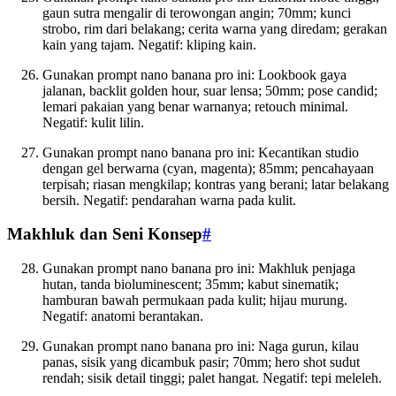
gaun sutra mengalir di terowongan angin; 70mm; kunci
strobo, rim dari belakang; cerita warna yang diredam; gerakan
kain yang tajam. Negatif: kliping kain.
Gunakan prompt nano banana pro ini: Lookbook gaya
jalanan, backlit golden hour, suar lensa; 50mm; pose candid;
lemari pakaian yang benar warnanya; retouch minimal.
Negatif: kulit lilin.
Gunakan prompt nano banana pro ini: Kecantikan studio
dengan gel berwarna (cyan, magenta); 85mm; pencahayaan
terpisah; riasan mengkilap; kontras yang berani; latar belakang
bersih. Negatif: pendarahan warna pada kulit.
Makhluk dan Seni Konsep
#
Gunakan prompt nano banana pro ini: Makhluk penjaga
hutan, tanda bioluminescent; 35mm; kabut sinematik;
hamburan bawah permukaan pada kulit; hijau murung.
Negatif: anatomi berantakan.
Gunakan prompt nano banana pro ini: Naga gurun, kilau
panas, sisik yang dicambuk pasir; 70mm; hero shot sudut
rendah; sisik detail tinggi; palet hangat. Negatif: tepi meleleh.