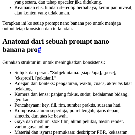
yang setara, dan tahap upscaler jika didukung.
Keamanan etis: hindari stereotip berbahaya, kemiripan invasif,
atau konten yang tidak aman.
Terapkan ini ke setiap prompt nano banana pro untuk menjaga
output tetap konsisten dan terkendali.
Anatomi dari sebuah prompt nano
banana pro
#
Gunakan struktur ini untuk meningkatkan konsistensi:
Subjek dan peran: “Subjek utama: [siapa/apa], [pose],
[ekspresi], [pakaian].”
Adegan dan konteks: pengaturan, waktu, cuaca, aktivitas latar
belakang.
Kamera dan lensa: panjang fokus, sudut, kedalaman bidang,
gerakan.
Pencahayaan: key, fill, rim, sumber praktis, suasana hati.
Komposisi: aturan sepertiga, potret tengah, garis depan,
simetris, dari atas ke bawah.
Gaya dan medium: stok film, aliran pelukis, mesin render,
varian gaya anime.
Material dan isyarat permukaan: deskriptor PBR, kekasaran,