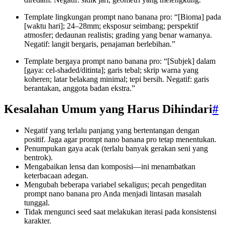
Template lingkungan prompt nano banana pro: “[Bioma] pada
[waktu hari]; 24–28mm; eksposur seimbang; perspektif
atmosfer; dedaunan realistis; grading yang benar warnanya.
Negatif: langit bergaris, penajaman berlebihan.”
Template bergaya prompt nano banana pro: “[Subjek] dalam
[gaya: cel-shaded/ditinta]; garis tebal; skrip warna yang
koheren; latar belakang minimal; tepi bersih. Negatif: garis
berantakan, anggota badan ekstra.”
Kesalahan Umum yang Harus Dihindari
#
Negatif yang terlalu panjang yang bertentangan dengan
positif. Jaga agar prompt nano banana pro tetap menentukan.
Penumpukan gaya acak (terlalu banyak gerakan seni yang
bentrok).
Mengabaikan lensa dan komposisi—ini menambatkan
keterbacaan adegan.
Mengubah beberapa variabel sekaligus; pecah pengeditan
prompt nano banana pro Anda menjadi lintasan masalah
tunggal.
Tidak mengunci seed saat melakukan iterasi pada konsistensi
karakter.