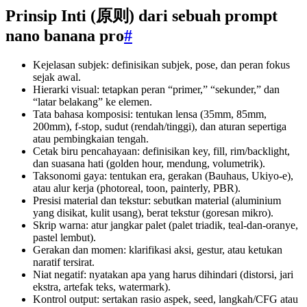
Prinsip Inti (原则) dari sebuah prompt
nano banana pro
#
Kejelasan subjek: definisikan subjek, pose, dan peran fokus
sejak awal.
Hierarki visual: tetapkan peran “primer,” “sekunder,” dan
“latar belakang” ke elemen.
Tata bahasa komposisi: tentukan lensa (35mm, 85mm,
200mm), f-stop, sudut (rendah/tinggi), dan aturan sepertiga
atau pembingkaian tengah.
Cetak biru pencahayaan: definisikan key, fill, rim/backlight,
dan suasana hati (golden hour, mendung, volumetrik).
Taksonomi gaya: tentukan era, gerakan (Bauhaus, Ukiyo-e),
atau alur kerja (photoreal, toon, painterly, PBR).
Presisi material dan tekstur: sebutkan material (aluminium
yang disikat, kulit usang), berat tekstur (goresan mikro).
Skrip warna: atur jangkar palet (palet triadik, teal-dan-oranye,
pastel lembut).
Gerakan dan momen: klarifikasi aksi, gestur, atau ketukan
naratif tersirat.
Niat negatif: nyatakan apa yang harus dihindari (distorsi, jari
ekstra, artefak teks, watermark).
Kontrol output: sertakan rasio aspek, seed, langkah/CFG atau