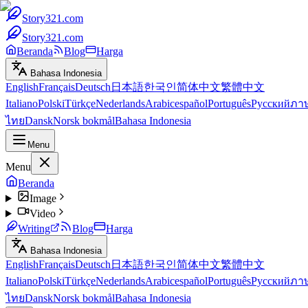
Story321.com
Story321.com
Beranda
Blog
Harga
Bahasa Indonesia
English
Français
Deutsch
日本語
한국인
简体中文
繁體中文
Italiano
Polski
Türkçe
Nederlands
Arabic
español
Português
Русский
ภา
ไทย
Dansk
Norsk bokmål
Bahasa Indonesia
Menu
Menu
Beranda
Image
Video
Writing
Blog
Harga
Bahasa Indonesia
English
Français
Deutsch
日本語
한국인
简体中文
繁體中文
Italiano
Polski
Türkçe
Nederlands
Arabic
español
Português
Русский
ภา
ไทย
Dansk
Norsk bokmål
Bahasa Indonesia