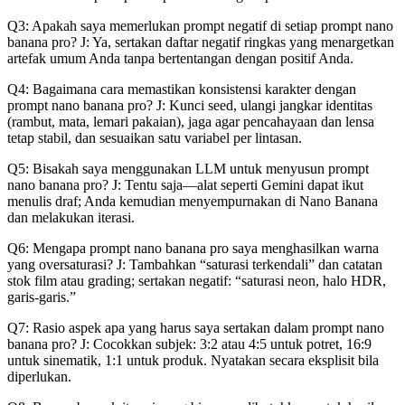
Q3: Apakah saya memerlukan prompt negatif di setiap prompt nano
banana pro? J: Ya, sertakan daftar negatif ringkas yang menargetkan
artefak umum Anda tanpa bertentangan dengan positif Anda.
Q4: Bagaimana cara memastikan konsistensi karakter dengan
prompt nano banana pro? J: Kunci seed, ulangi jangkar identitas
(rambut, mata, lemari pakaian), jaga agar pencahayaan dan lensa
tetap stabil, dan sesuaikan satu variabel per lintasan.
Q5: Bisakah saya menggunakan LLM untuk menyusun prompt
nano banana pro? J: Tentu saja—alat seperti Gemini dapat ikut
menulis draf; Anda kemudian menyempurnakan di Nano Banana
dan melakukan iterasi.
Q6: Mengapa prompt nano banana pro saya menghasilkan warna
yang oversaturasi? J: Tambahkan “saturasi terkendali” dan catatan
stok film atau grading; sertakan negatif: “saturasi neon, halo HDR,
garis-garis.”
Q7: Rasio aspek apa yang harus saya sertakan dalam prompt nano
banana pro? J: Cocokkan subjek: 3:2 atau 4:5 untuk potret, 16:9
untuk sinematik, 1:1 untuk produk. Nyatakan secara eksplisit bila
diperlukan.