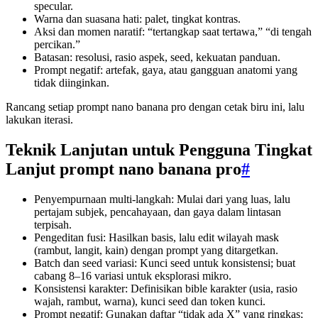
specular.
Warna dan suasana hati: palet, tingkat kontras.
Aksi dan momen naratif: “tertangkap saat tertawa,” “di tengah
percikan.”
Batasan: resolusi, rasio aspek, seed, kekuatan panduan.
Prompt negatif: artefak, gaya, atau gangguan anatomi yang
tidak diinginkan.
Rancang setiap prompt nano banana pro dengan cetak biru ini, lalu
lakukan iterasi.
Teknik Lanjutan untuk Pengguna Tingkat
Lanjut prompt nano banana pro
#
Penyempurnaan multi-langkah: Mulai dari yang luas, lalu
pertajam subjek, pencahayaan, dan gaya dalam lintasan
terpisah.
Pengeditan fusi: Hasilkan basis, lalu edit wilayah mask
(rambut, langit, kain) dengan prompt yang ditargetkan.
Batch dan seed variasi: Kunci seed untuk konsistensi; buat
cabang 8–16 variasi untuk eksplorasi mikro.
Konsistensi karakter: Definisikan bible karakter (usia, rasio
wajah, rambut, warna), kunci seed dan token kunci.
Prompt negatif: Gunakan daftar “tidak ada X” yang ringkas;