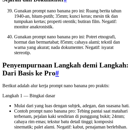
Gunakan prompt nano banana pro ini: Ruang berita tahun
1940-an, hitam-putih; 35mm; kunci keras; mesin tik dan
tumpukan kertas; properti otentik; butiran film. Negatif:
monitor anakronistik.
Gunakan prompt nano banana pro ini: Potret etnografi,
hormat dan bermartabat; 85mm; cahaya alami; tekstil dan
warna yang akurat; nada dokumenter. Negatif: isyarat
stereotip.
Penyempurnaan Langkah demi Langkah:
Dari Basis ke Pro
#
Berikut adalah alur kerja prompt nano banana pro praktis:
Langkah 1 — Bingkai dasar
Mulai dari yang luas dengan subjek, adegan, dan suasana hati.
Contoh prompt nano banana pro: Tebing pantai saat matahari
terbenam, pejalan kaki sendirian di punggung bukit; 24mm;
cahaya rim emas; tekstur batu detail tinggi; komposisi
sinematik; palet alami. Negatif: kabut, penajaman berlebihan.