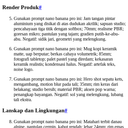
Render Produk
#
Gunakan prompt nano banana pro ini: Jam tangan pintar
aluminium yang disikat di atas dudukan akrilik; sapuan studio;
pencahayaan tiga titik dengan softbox; 70mm; realisme PBR;
goresan mikro; pantulan yang tajam; gradien putih-ke-abu-
abu. Negatif: sidik jari, geometri yang melengkung.
Gunakan prompt nano banana pro ini: Mug kopi keramik
matte, uap berputar; berkas cahaya volumetrik; 85mm;
fotografi tabletop; palet pastel yang diredam; kekasaran
keramik realistis; kondensasi halus. Negatif: artefak teks,
noise logo.
Gunakan prompt nano banana pro ini: Hero shot sepatu kets,
mengambang, motion blur pada tali; 35mm; rim keras dari
belakang; studio bersih; material PBR; aksen pop warna;
penangkap bayangan. Negatif: sol yang melengkung, lubang
tali ekstra.
Lanskap dan Lingkungan
#
Gunakan prompt nano banana pro ini: Matahari terbit danau
alpine, pantulan cermin, kabut rendah; lebar 24mm; rim emas