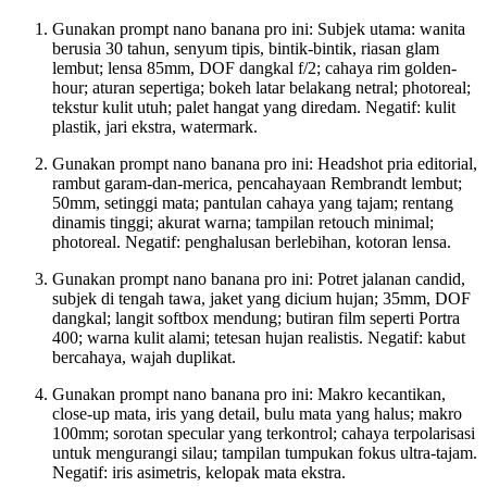
Gunakan prompt nano banana pro ini: Subjek utama: wanita
berusia 30 tahun, senyum tipis, bintik-bintik, riasan glam
lembut; lensa 85mm, DOF dangkal f/2; cahaya rim golden-
hour; aturan sepertiga; bokeh latar belakang netral; photoreal;
tekstur kulit utuh; palet hangat yang diredam. Negatif: kulit
plastik, jari ekstra, watermark.
Gunakan prompt nano banana pro ini: Headshot pria editorial,
rambut garam-dan-merica, pencahayaan Rembrandt lembut;
50mm, setinggi mata; pantulan cahaya yang tajam; rentang
dinamis tinggi; akurat warna; tampilan retouch minimal;
photoreal. Negatif: penghalusan berlebihan, kotoran lensa.
Gunakan prompt nano banana pro ini: Potret jalanan candid,
subjek di tengah tawa, jaket yang dicium hujan; 35mm, DOF
dangkal; langit softbox mendung; butiran film seperti Portra
400; warna kulit alami; tetesan hujan realistis. Negatif: kabut
bercahaya, wajah duplikat.
Gunakan prompt nano banana pro ini: Makro kecantikan,
close-up mata, iris yang detail, bulu mata yang halus; makro
100mm; sorotan specular yang terkontrol; cahaya terpolarisasi
untuk mengurangi silau; tampilan tumpukan fokus ultra-tajam.
Negatif: iris asimetris, kelopak mata ekstra.