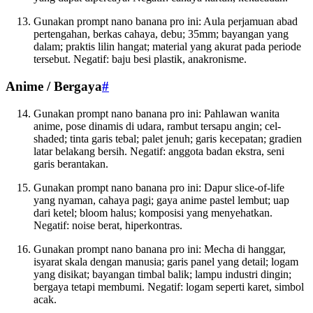
Gunakan prompt nano banana pro ini: Aula perjamuan abad
pertengahan, berkas cahaya, debu; 35mm; bayangan yang
dalam; praktis lilin hangat; material yang akurat pada periode
tersebut. Negatif: baju besi plastik, anakronisme.
Anime / Bergaya
#
Gunakan prompt nano banana pro ini: Pahlawan wanita
anime, pose dinamis di udara, rambut tersapu angin; cel-
shaded; tinta garis tebal; palet jenuh; garis kecepatan; gradien
latar belakang bersih. Negatif: anggota badan ekstra, seni
garis berantakan.
Gunakan prompt nano banana pro ini: Dapur slice-of-life
yang nyaman, cahaya pagi; gaya anime pastel lembut; uap
dari ketel; bloom halus; komposisi yang menyehatkan.
Negatif: noise berat, hiperkontras.
Gunakan prompt nano banana pro ini: Mecha di hanggar,
isyarat skala dengan manusia; garis panel yang detail; logam
yang disikat; bayangan timbal balik; lampu industri dingin;
bergaya tetapi membumi. Negatif: logam seperti karet, simbol
acak.