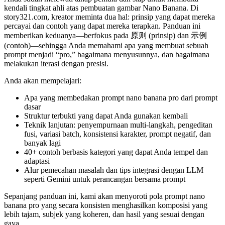
kendali tingkat ahli atas pembuatan gambar Nano Banana. Di
story321.com, kreator meminta dua hal: prinsip yang dapat mereka
percayai dan contoh yang dapat mereka terapkan. Panduan ini
memberikan keduanya—berfokus pada 原则 (prinsip) dan 示例
(contoh)—sehingga Anda memahami apa yang membuat sebuah
prompt menjadi “pro,” bagaimana menyusunnya, dan bagaimana
melakukan iterasi dengan presisi.
Anda akan mempelajari:
Apa yang membedakan prompt nano banana pro dari prompt
dasar
Struktur terbukti yang dapat Anda gunakan kembali
Teknik lanjutan: penyempurnaan multi-langkah, pengeditan
fusi, variasi batch, konsistensi karakter, prompt negatif, dan
banyak lagi
40+ contoh berbasis kategori yang dapat Anda tempel dan
adaptasi
Alur pemecahan masalah dan tips integrasi dengan LLM
seperti Gemini untuk perancangan bersama prompt
Sepanjang panduan ini, kami akan menyoroti pola prompt nano
banana pro yang secara konsisten menghasilkan komposisi yang
lebih tajam, subjek yang koheren, dan hasil yang sesuai dengan
gaya.