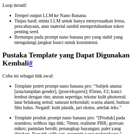
Loop iteratif:
Tempel output LLM ke Nano Banana.
Tinjau hasil; minta LLM untuk hanya menyesuaikan lensa,
pencahayaan, atau material sambil mempertahankan token
penting seed.
Bertumpu pada prompt nano banana pro yang stabil yang
mengulangi jangkar kunci untuk konsistensi.
Pustaka Template yang Dapat Digunakan
Kembali
#
Coba ini sebagai titik awal:
Template potret prompt nano banana pro: “Subjek utama:
[usia/tampilan gender], [pose/ekspresi]; 85mm, f/2; kunci
lembut dengan rim; aturan sepertiga; tekstur kulit photoreal;
latar belakang netral; saturasi terkendali; warna alami; butiran
film halus. Negatif: kulit plastik, jari ekstra, artefak teks.”
Template produk prompt nano banana pro: “[Produk] pada
seamless; softbox tiga titik; 70mm; realisme PBR; goresan
mikro; pantulan bersih; penangkap bayangan; palet yang
diredam. Negatif: sidik jari, geometri yang melengkung.”