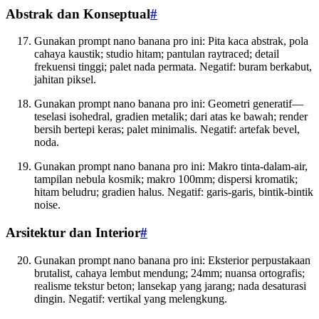
Abstrak dan Konseptual
#
Gunakan prompt nano banana pro ini: Pita kaca abstrak, pola
cahaya kaustik; studio hitam; pantulan raytraced; detail
frekuensi tinggi; palet nada permata. Negatif: buram berkabut,
jahitan piksel.
Gunakan prompt nano banana pro ini: Geometri generatif—
teselasi isohedral, gradien metalik; dari atas ke bawah; render
bersih bertepi keras; palet minimalis. Negatif: artefak bevel,
noda.
Gunakan prompt nano banana pro ini: Makro tinta-dalam-air,
tampilan nebula kosmik; makro 100mm; dispersi kromatik;
hitam beludru; gradien halus. Negatif: garis-garis, bintik-bintik
noise.
Arsitektur dan Interior
#
Gunakan prompt nano banana pro ini: Eksterior perpustakaan
brutalist, cahaya lembut mendung; 24mm; nuansa ortografis;
realisme tekstur beton; lansekap yang jarang; nada desaturasi
dingin. Negatif: vertikal yang melengkung.