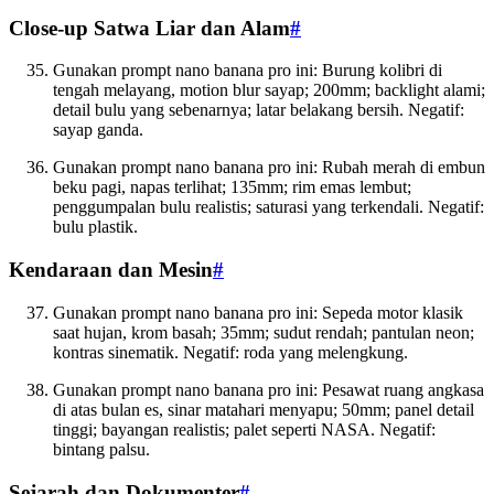
Close-up Satwa Liar dan Alam
#
Gunakan prompt nano banana pro ini: Burung kolibri di
tengah melayang, motion blur sayap; 200mm; backlight alami;
detail bulu yang sebenarnya; latar belakang bersih. Negatif:
sayap ganda.
Gunakan prompt nano banana pro ini: Rubah merah di embun
beku pagi, napas terlihat; 135mm; rim emas lembut;
penggumpalan bulu realistis; saturasi yang terkendali. Negatif:
bulu plastik.
Kendaraan dan Mesin
#
Gunakan prompt nano banana pro ini: Sepeda motor klasik
saat hujan, krom basah; 35mm; sudut rendah; pantulan neon;
kontras sinematik. Negatif: roda yang melengkung.
Gunakan prompt nano banana pro ini: Pesawat ruang angkasa
di atas bulan es, sinar matahari menyapu; 50mm; panel detail
tinggi; bayangan realistis; palet seperti NASA. Negatif:
bintang palsu.
Sejarah dan Dokumenter
#