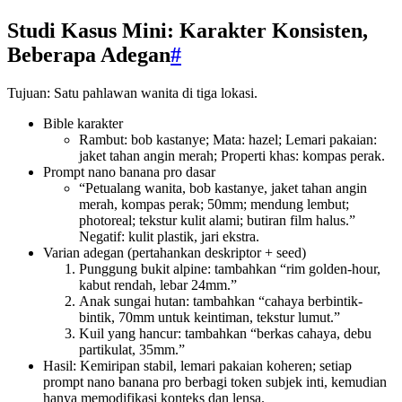
Studi Kasus Mini: Karakter Konsisten,
Beberapa Adegan
#
Tujuan: Satu pahlawan wanita di tiga lokasi.
Bible karakter
Rambut: bob kastanye; Mata: hazel; Lemari pakaian:
jaket tahan angin merah; Properti khas: kompas perak.
Prompt nano banana pro dasar
“Petualang wanita, bob kastanye, jaket tahan angin
merah, kompas perak; 50mm; mendung lembut;
photoreal; tekstur kulit alami; butiran film halus.”
Negatif: kulit plastik, jari ekstra.
Varian adegan (pertahankan deskriptor + seed)
Punggung bukit alpine: tambahkan “rim golden-hour,
kabut rendah, lebar 24mm.”
Anak sungai hutan: tambahkan “cahaya berbintik-
bintik, 70mm untuk keintiman, tekstur lumut.”
Kuil yang hancur: tambahkan “berkas cahaya, debu
partikulat, 35mm.”
Hasil: Kemiripan stabil, lemari pakaian koheren; setiap
prompt nano banana pro berbagi token subjek inti, kemudian
hanya memodifikasi konteks dan lensa.