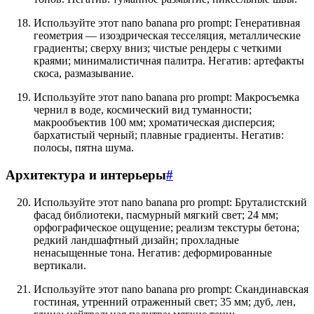
Используйте этот nano banana pro prompt: Генеративная
геометрия — изоэдрическая тесселяция, металлические
градиенты; сверху вниз; чистые рендеры с четкими
краями; минималистичная палитра. Негатив: артефакты
скоса, размазывание.
Используйте этот nano banana pro prompt: Макросъемка
чернил в воде, космический вид туманности;
макрообъектив 100 мм; хроматическая дисперсия;
бархатистый черный; плавные градиенты. Негатив:
полосы, пятна шума.
Архитектура и интерьеры
#
Используйте этот nano banana pro prompt: Бруталистский
фасад библиотеки, пасмурный мягкий свет; 24 мм;
орфографическое ощущение; реализм текстуры бетона;
редкий ландшафтный дизайн; прохладные
ненасыщенные тона. Негатив: деформированные
вертикали.
Используйте этот nano banana pro prompt: Скандинавская
гостиная, утренний отраженный свет; 35 мм; дуб, лен,