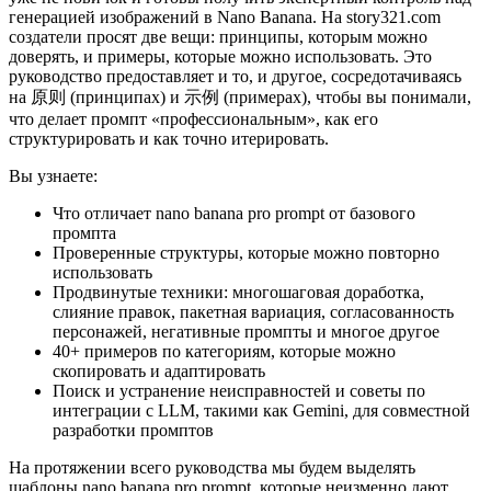
генерацией изображений в Nano Banana. На story321.com
создатели просят две вещи: принципы, которым можно
доверять, и примеры, которые можно использовать. Это
руководство предоставляет и то, и другое, сосредотачиваясь
на 原则 (принципах) и 示例 (примерах), чтобы вы понимали,
что делает промпт «профессиональным», как его
структурировать и как точно итерировать.
Вы узнаете:
Что отличает nano banana pro prompt от базового
промпта
Проверенные структуры, которые можно повторно
использовать
Продвинутые техники: многошаговая доработка,
слияние правок, пакетная вариация, согласованность
персонажей, негативные промпты и многое другое
40+ примеров по категориям, которые можно
скопировать и адаптировать
Поиск и устранение неисправностей и советы по
интеграции с LLM, такими как Gemini, для совместной
разработки промптов
На протяжении всего руководства мы будем выделять
шаблоны nano banana pro prompt, которые неизменно дают