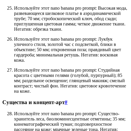
Используйте этот nano banana pro prompt: Высокая мода,
развевающееся шелковое платье в аэродинамической
трубе; 70 мм; стробоскопический ключ, обод сзади;
приглушенная цветовая гамма; четкое движение ткани.
Негатив: обрезка ткани.
Используйте этот nano banana pro prompt: Лукбук
уличного стиля, золотой час с подсветкой, блики в
объективе; 50 мм; откровенная поза; правдивый цвет
гардероба; минимальная ретушь. Негатив: восковая
кожа.
Используйте этот nano banana pro prompt: Студийная
красота с цветными гелями (голубой, пурпурный); 85
мм; раздельное освещение; глянцевый макияж; смелый
контраст; чистый фон. Негатив: цветовое кровотечение
на коже.
Существа и концепт-арт
#
Используйте этот nano banana pro prompt: Существо-
хранитель леса, биолюминесцентные отметины; 35 мм;
кинематографический туман; подповерхностное
рассеяние на коже; мрачные зеленые тона. Негатив: