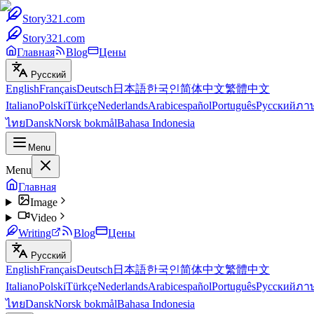
Story321.com
Story321.com
Главная
Blog
Цены
Русский
English
Français
Deutsch
日本語
한국인
简体中文
繁體中文
Italiano
Polski
Türkçe
Nederlands
Arabic
español
Português
Русский
ภา
ไทย
Dansk
Norsk bokmål
Bahasa Indonesia
Menu
Menu
Главная
Image
Video
Writing
Blog
Цены
Русский
English
Français
Deutsch
日本語
한국인
简体中文
繁體中文
Italiano
Polski
Türkçe
Nederlands
Arabic
español
Português
Русский
ภา
ไทย
Dansk
Norsk bokmål
Bahasa Indonesia