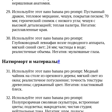
неряшливая анатомия.
Используйте этот nano banana pro prompt: Пустынный
дракон, тепловое мерцание, чешуя, покрытая песком; 70
мм; героический снимок с низкого угла; чешуя с
высокой детализацией; теплая палитра. Негатив:
расплавленные края.
Используйте этот nano banana pro prompt:
Глубоководный левиафан возле подводного аппарата,
мягкий синий свет; 24 мм; частицы в воде;
реалистичные объемы. Негатив: мультяшные глаза.
Натюрморт и материалы
#
Используйте этот nano banana pro prompt: Медный
чайник на столе из орехового дерева; мягкий свет из
окна; реалистичное потускнение; точность текстуры
древесины; сдержанный цвет. Негатив: пластиковый
блеск.
Используйте этот nano banana pro prompt:
Полупрозрачная смоляная скульптура, встроенные
цветы; подсветка; макродетали; чистая студия;
нейтральные тона. Негатив: шум, полосы.