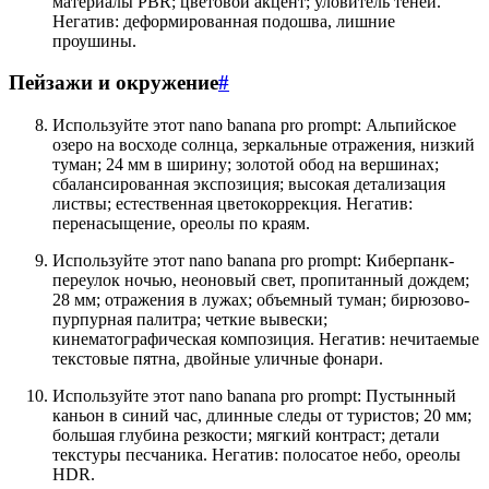
материалы PBR; цветовой акцент; уловитель теней.
Негатив: деформированная подошва, лишние
проушины.
Пейзажи и окружение
#
Используйте этот nano banana pro prompt: Альпийское
озеро на восходе солнца, зеркальные отражения, низкий
туман; 24 мм в ширину; золотой обод на вершинах;
сбалансированная экспозиция; высокая детализация
листвы; естественная цветокоррекция. Негатив:
перенасыщение, ореолы по краям.
Используйте этот nano banana pro prompt: Киберпанк-
переулок ночью, неоновый свет, пропитанный дождем;
28 мм; отражения в лужах; объемный туман; бирюзово-
пурпурная палитра; четкие вывески;
кинематографическая композиция. Негатив: нечитаемые
текстовые пятна, двойные уличные фонари.
Используйте этот nano banana pro prompt: Пустынный
каньон в синий час, длинные следы от туристов; 20 мм;
большая глубина резкости; мягкий контраст; детали
текстуры песчаника. Негатив: полосатое небо, ореолы
HDR.