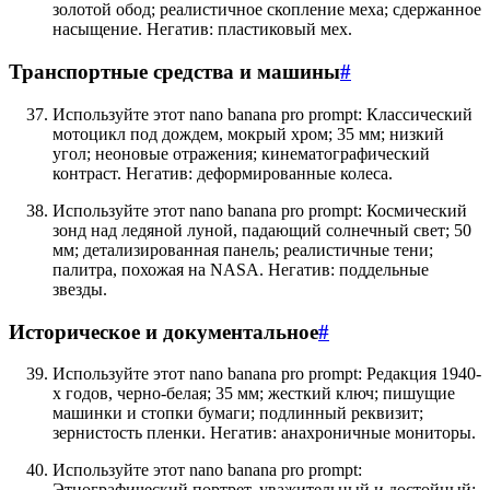
золотой обод; реалистичное скопление меха; сдержанное
насыщение. Негатив: пластиковый мех.
Транспортные средства и машины
#
Используйте этот nano banana pro prompt: Классический
мотоцикл под дождем, мокрый хром; 35 мм; низкий
угол; неоновые отражения; кинематографический
контраст. Негатив: деформированные колеса.
Используйте этот nano banana pro prompt: Космический
зонд над ледяной луной, падающий солнечный свет; 50
мм; детализированная панель; реалистичные тени;
палитра, похожая на NASA. Негатив: поддельные
звезды.
Историческое и документальное
#
Используйте этот nano banana pro prompt: Редакция 1940-
х годов, черно-белая; 35 мм; жесткий ключ; пишущие
машинки и стопки бумаги; подлинный реквизит;
зернистость пленки. Негатив: анахроничные мониторы.
Используйте этот nano banana pro prompt:
Этнографический портрет, уважительный и достойный;