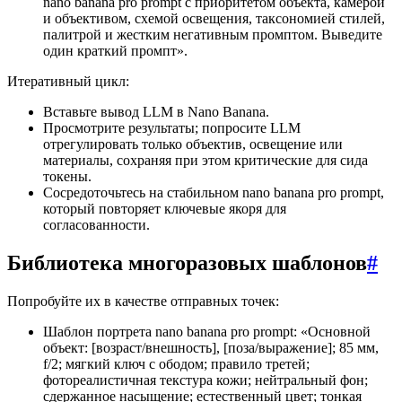
nano banana pro prompt с приоритетом объекта, камерой
и объективом, схемой освещения, таксономией стилей,
палитрой и жестким негативным промптом. Выведите
один краткий промпт».
Итеративный цикл:
Вставьте вывод LLM в Nano Banana.
Просмотрите результаты; попросите LLM
отрегулировать только объектив, освещение или
материалы, сохраняя при этом критические для сида
токены.
Сосредоточьтесь на стабильном nano banana pro prompt,
который повторяет ключевые якоря для
согласованности.
Библиотека многоразовых шаблонов
#
Попробуйте их в качестве отправных точек:
Шаблон портрета nano banana pro prompt: «Основной
объект: [возраст/внешность], [поза/выражение]; 85 мм,
f/2; мягкий ключ с ободом; правило третей;
фотореалистичная текстура кожи; нейтральный фон;
сдержанное насыщение; естественный цвет; тонкая