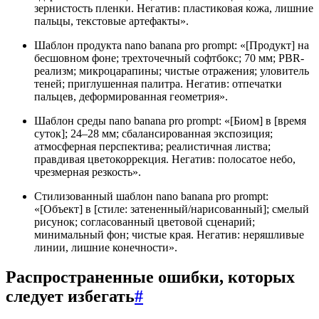
зернистость пленки. Негатив: пластиковая кожа, лишние
пальцы, текстовые артефакты».
Шаблон продукта nano banana pro prompt: «[Продукт] на
бесшовном фоне; трехточечный софтбокс; 70 мм; PBR-
реализм; микроцарапины; чистые отражения; уловитель
теней; приглушенная палитра. Негатив: отпечатки
пальцев, деформированная геометрия».
Шаблон среды nano banana pro prompt: «[Биом] в [время
суток]; 24–28 мм; сбалансированная экспозиция;
атмосферная перспектива; реалистичная листва;
правдивая цветокоррекция. Негатив: полосатое небо,
чрезмерная резкость».
Стилизованный шаблон nano banana pro prompt:
«[Объект] в [стиле: затененный/нарисованный]; смелый
рисунок; согласованный цветовой сценарий;
минимальный фон; чистые края. Негатив: неряшливые
линии, лишние конечности».
Распространенные ошибки, которых
следует избегать
#