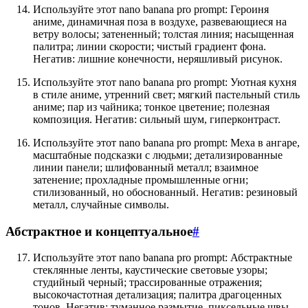
Используйте этот nano banana pro prompt: Героиня
аниме, динамичная поза в воздухе, развевающиеся на
ветру волосы; затененный; толстая линия; насыщенная
палитра; линии скорости; чистый градиент фона.
Негатив: лишние конечности, неряшливый рисунок.
Используйте этот nano banana pro prompt: Уютная кухня
в стиле аниме, утренний свет; мягкий пастельный стиль
аниме; пар из чайника; тонкое цветение; полезная
композиция. Негатив: сильный шум, гиперконтраст.
Используйте этот nano banana pro prompt: Меха в ангаре,
масштабные подсказки с людьми; детализированные
линии панели; шлифованный металл; взаимное
затенение; прохладные промышленные огни;
стилизованный, но обоснованный. Негатив: резиновый
металл, случайные символы.
Абстрактное и концептуальное
#
Используйте этот nano banana pro prompt: Абстрактные
стеклянные ленты, каустические световые узоры;
студийный черный; трассированные отражения;
высокочастотная детализация; палитра драгоценных
тонов. Негатив: туманное размытие, пиксельные швы.