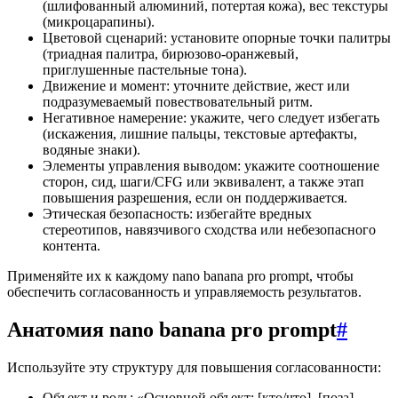
(шлифованный алюминий, потертая кожа), вес текстуры
(микроцарапины).
Цветовой сценарий: установите опорные точки палитры
(триадная палитра, бирюзово-оранжевый,
приглушенные пастельные тона).
Движение и момент: уточните действие, жест или
подразумеваемый повествовательный ритм.
Негативное намерение: укажите, чего следует избегать
(искажения, лишние пальцы, текстовые артефакты,
водяные знаки).
Элементы управления выводом: укажите соотношение
сторон, сид, шаги/CFG или эквивалент, а также этап
повышения разрешения, если он поддерживается.
Этическая безопасность: избегайте вредных
стереотипов, навязчивого сходства или небезопасного
контента.
Применяйте их к каждому nano banana pro prompt, чтобы
обеспечить согласованность и управляемость результатов.
Анатомия nano banana pro prompt
#
Используйте эту структуру для повышения согласованности:
Объект и роль: «Основной объект: [кто/что], [поза],