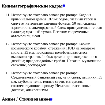
Кинематографические кадры
#
Используйте этот nano banana pro prompt: Кадр из
криминальной драмы 1970-х годов, главный герой в
силуэте, натриевые уличные фонари; 50 мм; сильная
зернистость; анаморфотный блик; приглушенная теплая
палитра; мрачный туман. Негатив: современные
автомобили, неон.
Используйте этот nano banana pro prompt: Кабина
космического корабля, отражения HUD на козырьке
пилота; 35 мм; прохладная вольфрамовая смесь;
высококонтрастный обод; детали производственного
дизайна; правдоподобные гребли. Негатив: мультяшное
свечение, беспорядок.
Используйте этот nano banana pro prompt:
Средневековый банкетный зал, лучи света, пылинки; 35
мм; глубокие тени; теплые свечи; материалы,
соответствующие периоду. Негатив: пластиковые
доспехи, анахронизмы.
Аниме / Стилизованное
#