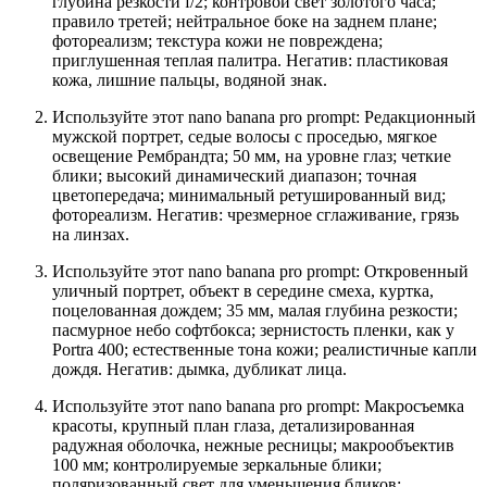
глубина резкости f/2; контровой свет золотого часа;
правило третей; нейтральное боке на заднем плане;
фотореализм; текстура кожи не повреждена;
приглушенная теплая палитра. Негатив: пластиковая
кожа, лишние пальцы, водяной знак.
Используйте этот nano banana pro prompt: Редакционный
мужской портрет, седые волосы с проседью, мягкое
освещение Рембрандта; 50 мм, на уровне глаз; четкие
блики; высокий динамический диапазон; точная
цветопередача; минимальный ретушированный вид;
фотореализм. Негатив: чрезмерное сглаживание, грязь
на линзах.
Используйте этот nano banana pro prompt: Откровенный
уличный портрет, объект в середине смеха, куртка,
поцелованная дождем; 35 мм, малая глубина резкости;
пасмурное небо софтбокса; зернистость пленки, как у
Portra 400; естественные тона кожи; реалистичные капли
дождя. Негатив: дымка, дубликат лица.
Используйте этот nano banana pro prompt: Макросъемка
красоты, крупный план глаза, детализированная
радужная оболочка, нежные ресницы; макрообъектив
100 мм; контролируемые зеркальные блики;
поляризованный свет для уменьшения бликов;