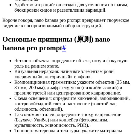
Удобство итераций: он создан для уточнения по шагам,
блокировки сидов и разветвления вариаций.
Короче говоря, nano banana pro prompt превращает творческое
видение в воспроизводимый набор инструкций.
Основные принципы (原则) nano
banana pro prompt
#
Четкость объекта: определите объект, позу и фокусную
роль на раннем этапе.
Визуальная иерархия: назначьте элементам роли
«первичный», «вторичный» и «фон».
Композиционная грамматика: укажите объектив (35 мм,
85 мм, 200 мм), диафрагму, угол (низкий/высокий) и
правило третей или центрированное кадрирование.
Схема освещения: определите ключевой, заполняющий,
контровой/задний свет и настроение (золотой час,
облачность, объемный).
Таксономия стилей: определите эпоху, направление
(Баухаус, Укиё-э) или конвейер (фотореализм,
мультяшность, живописность, PBR).
Точность материала и текстуры: укажите материалы