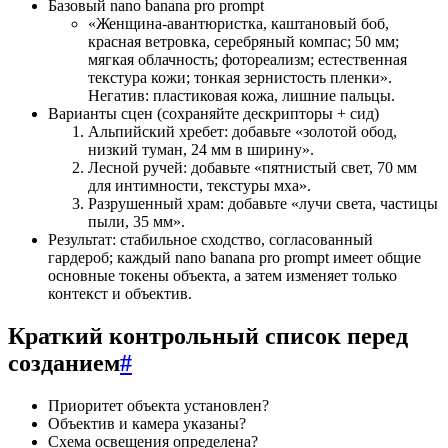
Базовый nano banana pro prompt
«Женщина-авантюристка, каштановый боб,
красная ветровка, серебряный компас; 50 мм;
мягкая облачность; фотореализм; естественная
текстура кожи; тонкая зернистость пленки».
Негатив: пластиковая кожа, лишние пальцы.
Варианты сцен (сохраняйте дескрипторы + сид)
Альпийский хребет: добавьте «золотой обод,
низкий туман, 24 мм в ширину».
Лесной ручей: добавьте «пятнистый свет, 70 мм
для интимности, текстуры мха».
Разрушенный храм: добавьте «лучи света, частицы
пыли, 35 мм».
Результат: стабильное сходство, согласованный
гардероб; каждый nano banana pro prompt имеет общие
основные токены объекта, а затем изменяет только
контекст и объектив.
Краткий контрольный список перед
созданием
#
Приоритет объекта установлен?
Объектив и камера указаны?
Схема освещения определена?