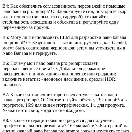
В4: Как обеспечить согласованность персонажей с помощью
nano banana pro prompt? О: Заблокируйте сид, повторите якоря
идентичности (волосы, глаза, гардероб), сохраняйте
стабильность освещения и объектива и регулируйте одну
переменную за проход.
В5: Могу ли я использовать LLM для разработки nano banana
pro prompt? О: Безусловно — такие инструменты, как Gemini,
могут быть соавторами черновиков; затем вы уточняете их в
Nano Banana и итерируете.
В6: Почему мой nano banana pro prompt создает
перенасыщенные цвета? О: Добавьте «сдержанное
насыщение» и примечание о кинопленке или градации;
включите негатив: «неоновое насыщение, ореолы HDR,
полосы».
В7: Какое соотношение сторон следует указывать в nano
banana pro prompt? О: Соответствуйте объекту: 3:2 или 4:5 для
портретов, 16:9 для кинематографических, 1:1 для продукта.
Укажите это явно, когда это необходимо.
В8: Сколько итераций обычно требуется для получения
профессионального результата? О: Ожидайте 3–6 итераций на
сцену; каждый nano banana pro prompt должен изменять только