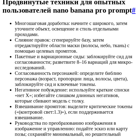
Продвинутые техники для опытных
пользователей nano banana pro prompt
#
Многошаговая доработка: начните с широкого, затем
уточните объект, освещение и стиль отдельными
проходами.
Слияние правок: сгенерируйте базу, затем
отредактируйте области маски (волосы, небо, ткань) с
помощью целевых промптов.
Пакетные и вариационные сиды: заблокируйте сид для
согласованности; разветвите 8–16 вариаций для микро-
исследований.
Согласованность персонажей: определите библию
персонажа (возраст, пропорции лица, волосы, цвета),
заблокируйте сид и ключевые токены.
Негативное побуждение: используйте краткие списки
«нет X»; избегайте слишком длинных негативов,
которые сбивают модель с толку.
Взвешивание промптов: выделите критические токены
(«(контровой свет:1.3)»), если поддерживается
взвешивание.
Руководства по преобразованию изображения в
изображение и управлению: подайте эскиз или карту
позы; сохраняйте минимальный, но решительный