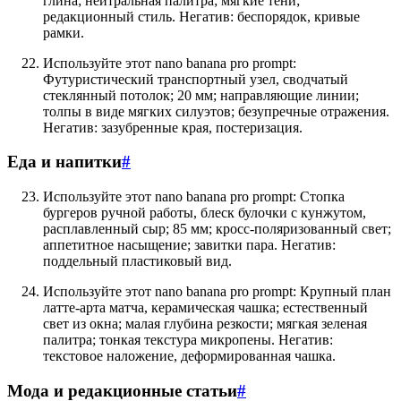
глина; нейтральная палитра; мягкие тени;
редакционный стиль. Негатив: беспорядок, кривые
рамки.
Используйте этот nano banana pro prompt:
Футуристический транспортный узел, сводчатый
стеклянный потолок; 20 мм; направляющие линии;
толпы в виде мягких силуэтов; безупречные отражения.
Негатив: зазубренные края, постеризация.
Еда и напитки
#
Используйте этот nano banana pro prompt: Стопка
бургеров ручной работы, блеск булочки с кунжутом,
расплавленный сыр; 85 мм; кросс-поляризованный свет;
аппетитное насыщение; завитки пара. Негатив:
поддельный пластиковый вид.
Используйте этот nano banana pro prompt: Крупный план
латте-арта матча, керамическая чашка; естественный
свет из окна; малая глубина резкости; мягкая зеленая
палитра; тонкая текстура микропены. Негатив:
текстовое наложение, деформированная чашка.
Мода и редакционные статьи
#