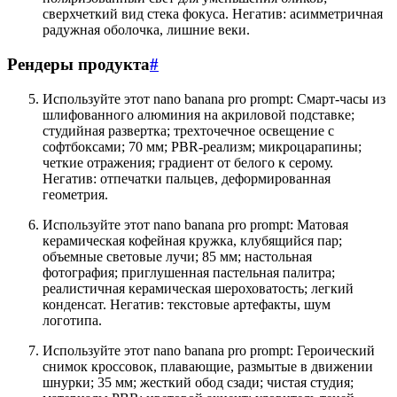
сверхчеткий вид стека фокуса. Негатив: асимметричная
радужная оболочка, лишние веки.
Рендеры продукта
#
Используйте этот nano banana pro prompt: Смарт-часы из
шлифованного алюминия на акриловой подставке;
студийная развертка; трехточечное освещение с
софтбоксами; 70 мм; PBR-реализм; микроцарапины;
четкие отражения; градиент от белого к серому.
Негатив: отпечатки пальцев, деформированная
геометрия.
Используйте этот nano banana pro prompt: Матовая
керамическая кофейная кружка, клубящийся пар;
объемные световые лучи; 85 мм; настольная
фотография; приглушенная пастельная палитра;
реалистичная керамическая шероховатость; легкий
конденсат. Негатив: текстовые артефакты, шум
логотипа.
Используйте этот nano banana pro prompt: Героический
снимок кроссовок, плавающие, размытые в движении
шнурки; 35 мм; жесткий обод сзади; чистая студия;