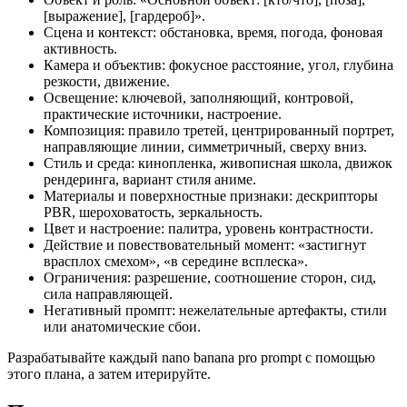
[выражение], [гардероб]».
Сцена и контекст: обстановка, время, погода, фоновая
активность.
Камера и объектив: фокусное расстояние, угол, глубина
резкости, движение.
Освещение: ключевой, заполняющий, контровой,
практические источники, настроение.
Композиция: правило третей, центрированный портрет,
направляющие линии, симметричный, сверху вниз.
Стиль и среда: кинопленка, живописная школа, движок
рендеринга, вариант стиля аниме.
Материалы и поверхностные признаки: дескрипторы
PBR, шероховатость, зеркальность.
Цвет и настроение: палитра, уровень контрастности.
Действие и повествовательный момент: «застигнут
врасплох смехом», «в середине всплеска».
Ограничения: разрешение, соотношение сторон, сид,
сила направляющей.
Негативный промпт: нежелательные артефакты, стили
или анатомические сбои.
Разрабатывайте каждый nano banana pro prompt с помощью
этого плана, а затем итерируйте.