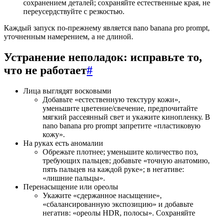
сохранением деталей; сохраняйте естественные края, не
переусердствуйте с резкостью.
Каждый запуск по-прежнему является nano banana pro prompt,
уточненным намерением, а не длиной.
Устранение неполадок: исправьте то,
что не работает
#
Лица выглядят восковыми
Добавьте «естественную текстуру кожи»,
уменьшите цветение/свечение, предпочитайте
мягкий рассеянный свет и укажите кинопленку. В
nano banana pro prompt запретите «пластиковую
кожу».
На руках есть аномалии
Обрежьте плотнее; уменьшите количество поз,
требующих пальцев; добавьте «точную анатомию,
пять пальцев на каждой руке»; в негативе:
«лишние пальцы».
Перенасыщение или ореолы
Укажите «сдержанное насыщение»,
«сбалансированную экспозицию» и добавьте
негатив: «ореолы HDR, полосы». Сохраняйте