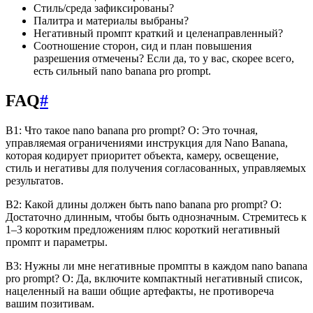
Стиль/среда зафиксированы?
Палитра и материалы выбраны?
Негативный промпт краткий и целенаправленный?
Соотношение сторон, сид и план повышения
разрешения отмечены? Если да, то у вас, скорее всего,
есть сильный nano banana pro prompt.
FAQ
#
В1: Что такое nano banana pro prompt? О: Это точная,
управляемая ограничениями инструкция для Nano Banana,
которая кодирует приоритет объекта, камеру, освещение,
стиль и негативы для получения согласованных, управляемых
результатов.
В2: Какой длины должен быть nano banana pro prompt? О:
Достаточно длинным, чтобы быть однозначным. Стремитесь к
1–3 коротким предложениям плюс короткий негативный
промпт и параметры.
В3: Нужны ли мне негативные промпты в каждом nano banana
pro prompt? О: Да, включите компактный негативный список,
нацеленный на ваши общие артефакты, не противореча
вашим позитивам.