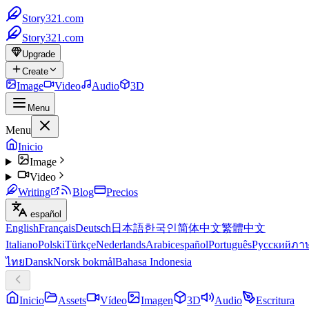
Story321.com
Story321.com
Upgrade
Create
Image
Video
Audio
3D
Menu
Menu
Inicio
Image
Video
Writing
Blog
Precios
español
English
Français
Deutsch
日本語
한국인
简体中文
繁體中文
Italiano
Polski
Türkçe
Nederlands
Arabic
español
Português
Русский
ภา
ไทย
Dansk
Norsk bokmål
Bahasa Indonesia
Inicio
Assets
Vídeo
Imagen
3D
Audio
Escritura