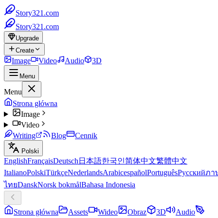
Story321.com
Story321.com
Upgrade
Create
Image
Video
Audio
3D
Menu
Menu
Strona główna
Image
Video
Writing
Blog
Cennik
Polski
English
Français
Deutsch
日本語
한국인
简体中文
繁體中文
Italiano
Polski
Türkçe
Nederlands
Arabic
español
Português
Русский
ภา
ไทย
Dansk
Norsk bokmål
Bahasa Indonesia
Strona główna
Assets
Wideo
Obraz
3D
Audio