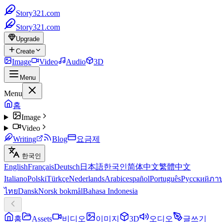
Story321.com
Story321.com
Upgrade
Create
Image
Video
Audio
3D
Menu
Menu
홈
Image
Video
Writing
Blog
요금제
한국인
English
Français
Deutsch
日本語
한국인
简体中文
繁體中文
Italiano
Polski
Türkçe
Nederlands
Arabic
español
Português
Русский
ภา
ไทย
Dansk
Norsk bokmål
Bahasa Indonesia
홈
Assets
비디오
이미지
3D
오디오
글쓰기