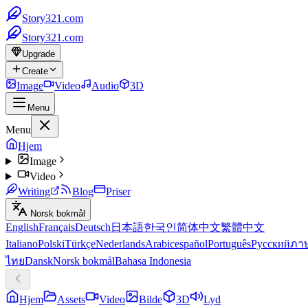
Story321.com
Story321.com
Upgrade
Create
Image
Video
Audio
3D
Menu
Menu
Hjem
Image
Video
Writing
Blog
Priser
Norsk bokmål
English
Français
Deutsch
日本語
한국인
简体中文
繁體中文
Italiano
Polski
Türkçe
Nederlands
Arabic
español
Português
Русский
ภา
ไทย
Dansk
Norsk bokmål
Bahasa Indonesia
Hjem
Assets
Video
Bilde
3D
Lyd