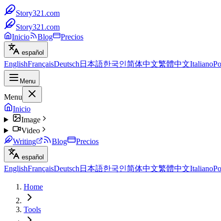
Story321.com
Story321.com
Inicio
Blog
Precios
español
English
Français
Deutsch
日本語
한국인
简体中文
繁體中文
Italiano
Po
Menu
Menu
Inicio
Image
Video
Writing
Blog
Precios
español
English
Français
Deutsch
日本語
한국인
简体中文
繁體中文
Italiano
Po
Home
Tools