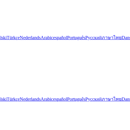
lski
Türkçe
Nederlands
Arabic
español
Português
Русский
ภาษาไทย
Dan
lski
Türkçe
Nederlands
Arabic
español
Português
Русский
ภาษาไทย
Dan