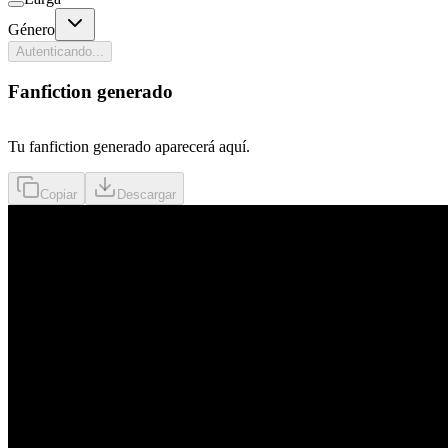
Género
Autenticando...
Fanfiction generado
Tu fanfiction generado aparecerá aquí.
Copiar
Descargar