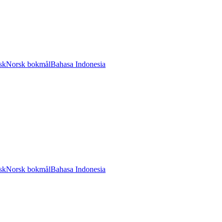
sk
Norsk bokmål
Bahasa Indonesia
sk
Norsk bokmål
Bahasa Indonesia