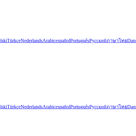
lski
Türkçe
Nederlands
Arabic
español
Português
Русский
ภาษาไทย
Dan
lski
Türkçe
Nederlands
Arabic
español
Português
Русский
ภาษาไทย
Dan