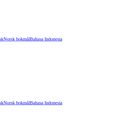
sk
Norsk bokmål
Bahasa Indonesia
sk
Norsk bokmål
Bahasa Indonesia