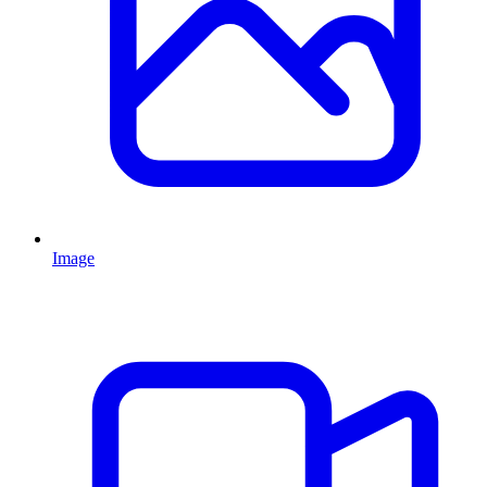
Image