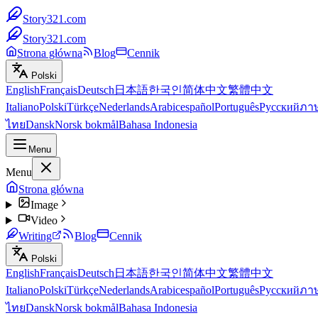
Story321.com
Story321.com
Strona główna
Blog
Cennik
Polski
English
Français
Deutsch
日本語
한국인
简体中文
繁體中文
Italiano
Polski
Türkçe
Nederlands
Arabic
español
Português
Русский
ภา
ไทย
Dansk
Norsk bokmål
Bahasa Indonesia
Menu
Menu
Strona główna
Image
Video
Writing
Blog
Cennik
Polski
English
Français
Deutsch
日本語
한국인
简体中文
繁體中文
Italiano
Polski
Türkçe
Nederlands
Arabic
español
Português
Русский
ภา
ไทย
Dansk
Norsk bokmål
Bahasa Indonesia