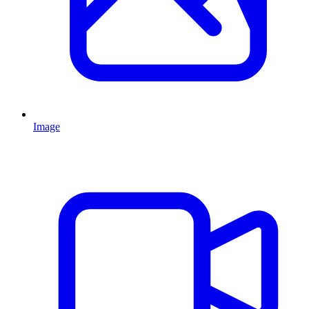
Image