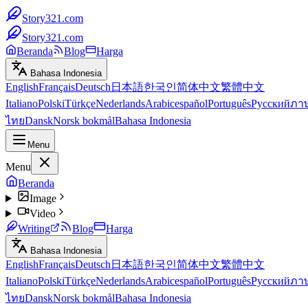
Story321.com
Story321.com
Beranda
Blog
Harga
Bahasa Indonesia
English
Français
Deutsch
日本語
한국인
简体中文
繁體中文
Italiano
Polski
Türkçe
Nederlands
Arabic
español
Português
Русский
ภา
ไทย
Dansk
Norsk bokmål
Bahasa Indonesia
Menu
Menu
Beranda
Image
Video
Writing
Blog
Harga
Bahasa Indonesia
English
Français
Deutsch
日本語
한국인
简体中文
繁體中文
Italiano
Polski
Türkçe
Nederlands
Arabic
español
Português
Русский
ภา
ไทย
Dansk
Norsk bokmål
Bahasa Indonesia