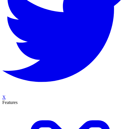
X
Features