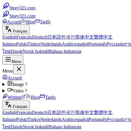
Story321.com
Story321.com
Accueil
Blog
Tarifs
Français
English
Français
Deutsch
日本語
한국인
简体中文
繁體中文
Italiano
Polski
Türkçe
Nederlands
Arabic
español
Português
Русский
ภา
ไทย
Dansk
Norsk bokmål
Bahasa Indonesia
Menu
Menu
Accueil
Image
Video
Writing
Blog
Tarifs
Français
English
Français
Deutsch
日本語
한국인
简体中文
繁體中文
Italiano
Polski
Türkçe
Nederlands
Arabic
español
Português
Русский
ภา
ไทย
Dansk
Norsk bokmål
Bahasa Indonesia