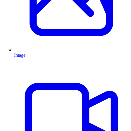
Image