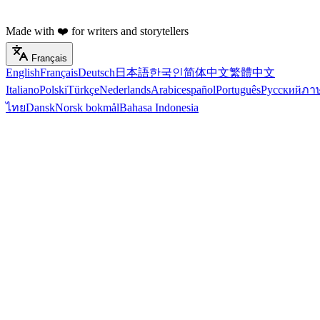
Made with ❤️ for writers and storytellers
Français
English
Français
Deutsch
日本語
한국인
简体中文
繁體中文
Italiano
Polski
Türkçe
Nederlands
Arabic
español
Português
Русский
ภา
ไทย
Dansk
Norsk bokmål
Bahasa Indonesia