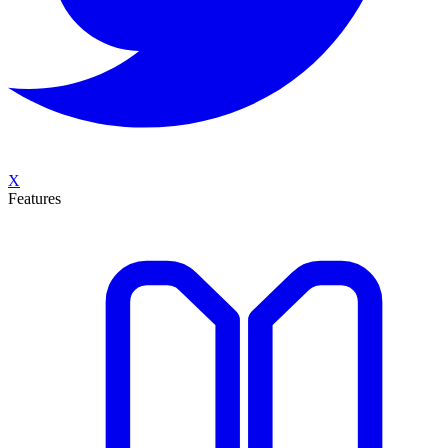
X
Features