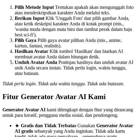
Pilih Metode Input
Tentukan apakah akan mengunggah foto
atau mendeskripsikan karakter Anda melalui teks.
Berikan Input
Klik 'Unggah Foto' dan pilih gambar Anda,
atau ketik deskripsi karakter Anda di kotak prompt (mis.,
'wanita muda dengan mata biru dan rambut perak dalam baju
besi sci-fi').
Pilih Gaya
Pilih gaya avatar pilihan Anda (mis., anime,
kartun, fantasi, realistis).
Hasilkan Avatar
Klik tombol 'Hasilkan' dan biarkan AI
membuat avatar Anda dalam hitungan detik.
Unduh Avatar Anda
Pratinjau hasilnya dan unduh avatar AI
unik Anda secara instan. Tidak perlu login, waktu tunggu,
atau batasan.
Tidak perlu login. Tidak ada waktu tunggu. Tidak ada batasan.
Fitur Generator Avatar AI Kami
Generator Avatar AI
kami dilengkapi dengan fitur yang dirancang
untuk para kreatif, pengguna media sosial, dan pendongeng.
🔹 Gratis dan Tidak Terbatas
Gunakan
Generator Avatar
AI gratis
sebanyak yang Anda inginkan. Tidak ada kartu
kredit, tidak ada masa percobaan—sepenuhnya gratis