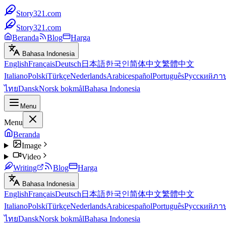
Story321.com
Story321.com
Beranda
Blog
Harga
Bahasa Indonesia
English
Français
Deutsch
日本語
한국인
简体中文
繁體中文
Italiano
Polski
Türkçe
Nederlands
Arabic
español
Português
Русский
ภา
ไทย
Dansk
Norsk bokmål
Bahasa Indonesia
Menu
Menu
Beranda
Image
Video
Writing
Blog
Harga
Bahasa Indonesia
English
Français
Deutsch
日本語
한국인
简体中文
繁體中文
Italiano
Polski
Türkçe
Nederlands
Arabic
español
Português
Русский
ภา
ไทย
Dansk
Norsk bokmål
Bahasa Indonesia