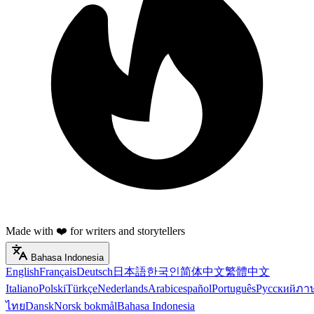
Made with ❤️ for writers and storytellers
Bahasa Indonesia
English
Français
Deutsch
日本語
한국인
简体中文
繁體中文
Italiano
Polski
Türkçe
Nederlands
Arabic
español
Português
Русский
ภา
ไทย
Dansk
Norsk bokmål
Bahasa Indonesia