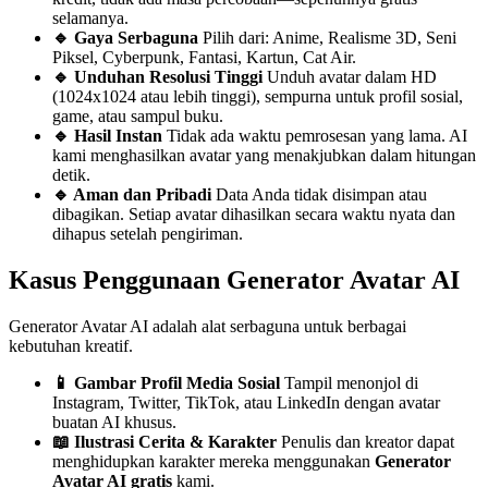
selamanya.
🔹 Gaya Serbaguna
Pilih dari: Anime, Realisme 3D, Seni
Piksel, Cyberpunk, Fantasi, Kartun, Cat Air.
🔹 Unduhan Resolusi Tinggi
Unduh avatar dalam HD
(1024x1024 atau lebih tinggi), sempurna untuk profil sosial,
game, atau sampul buku.
🔹 Hasil Instan
Tidak ada waktu pemrosesan yang lama. AI
kami menghasilkan avatar yang menakjubkan dalam hitungan
detik.
🔹 Aman dan Pribadi
Data Anda tidak disimpan atau
dibagikan. Setiap avatar dihasilkan secara waktu nyata dan
dihapus setelah pengiriman.
Kasus Penggunaan Generator Avatar AI
Generator Avatar AI adalah alat serbaguna untuk berbagai
kebutuhan kreatif.
📱 Gambar Profil Media Sosial
Tampil menonjol di
Instagram, Twitter, TikTok, atau LinkedIn dengan avatar
buatan AI khusus.
📖 Ilustrasi Cerita & Karakter
Penulis dan kreator dapat
menghidupkan karakter mereka menggunakan
Generator
Avatar AI gratis
kami.