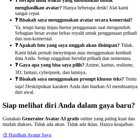
❓ Berapa lama waktu yang dibutuhkan untuk
menghasilkan avatar?
Hanya beberapa detik! Alat kami
sangat cepat.
❓ Bisakah saya menggunakan avatar secara komersial?
Ya, tetapi harap tinjau lisensi penggunaan saat mengunduh.
Sebagian besar avatar bebas royalti untuk penggunaan pribadi
dan non-komersial.
❓ Apakah foto yang saya unggah akan disimpan?
Tidak.
Kami tidak pernah menyimpan atau menggunakan kembali
data Anda. Setiap unggahan bersifat pribadi dan sementara.
❓ Gaya apa yang bisa saya pilih?
Anime, kartun, realisme,
3D, fantasi, cyberpunk, dan lainnya.
❓ Bisakah saya menggunakan prompt khusus teks?
Tentu
saja! Deskripsikan karakter Anda dan biarkan AI membuatnya
dari awal.
Siap melihat diri Anda dalam gaya baru?
Gunakan
Generator Avatar AI gratis
online yang paling kuat dan
mudah diakses. Tidak ada akun. Tidak ada iklan. Hanya keajaiban.
🎨 Hasilkan Avatar Saya