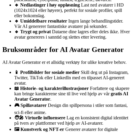
🔹 Nedlastinger i høy oppløsning
Last ned avatarer i HD
(1024x1024 eller høyere), perfekt for sosiale profiler, spill
eller bokomslag.
🔹 Umiddelbare resultater
Ingen lange behandlingstider.
Vår AI genererer fantastiske avatarer på sekunder.
🔹 Trygt og privat
Dataene dine lagres eller deles ikke. Hver
avatar genereres i sanntid og slettes etter levering.
Bruksområder for AI Avatar Generator
AI Avatar Generator er et allsidig verktøy for ulike kreative behov.
📱 Profilbilder for sosiale medier
Skill deg ut på Instagram,
Twitter, TikTok eller LinkedIn med en tilpasset AI-generert
avatar.
📖 Historie- og karakterillustrasjoner
Forfattere og skapere
kan bringe karakterene sine til live ved hjelp av vår
gratis AI
Avatar Generator
.
🎮 Spillavatarer
Design din spillpersona i stiler som fantasi,
sci-fi eller anime.
🧑‍🎤 Virtuelle influensere
Lag en konsistent digital identitet
på tvers av plattformer ved hjelp av AI-avatarer.
🖼️ Kunstverk og NFT-er
Generer avatarer for digitale