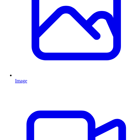
Image