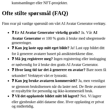
kunstsamlinger eller NFT-prosjekter.
Ofte stilte spørsmål (FAQ)
Finn svar på vanlige spørsmål om vårt AI Avatar Generator-verktøy.
❓ Er AI Avatar Generator virkelig gratis?
Ja. Vår
AI
Avatar Generator
er 100 % gratis å bruke med ubegrensede
genereringer.
❓ Kan jeg laste opp mitt eget bilde?
Ja! Last opp bildet ditt
for å generere avatarer basert på ansiktstrekkene dine.
❓ Må jeg registrere meg?
Ingen registrering eller innlogging
er nødvendig for å bruke den gratis AI Avatar Generator.
❓ Hvor lang tid tar det å generere en avatar?
Bare noen få
sekunder! Verktøyet vårt er lynraskt.
❓ Kan jeg bruke avataren kommersielt?
Ja, men vennligst
se gjennom brukslisensen når du laster ned. De fleste avatarer
er royaltyfrie for personlig og ikke-kommersiell bruk.
❓ Vil det opplastede bildet mitt bli lagret?
Nei. Vi lagrer
eller gjenbruker aldri dataene dine. Hver opplasting er privat
og midlertidig.