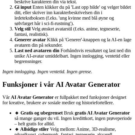
beskrive karakteren din via tekst.
Gi input
Enten klikker du på 'Last opp bilde' og velger bildet
ditt, eller skriver inn karakterbeskrivelsen din i
ledetekstboksen (f.eks. 'ung kvinne med blå øyne og
sølvfarget hår i sci-fi-rustning').
Velg stil
Velg ønsket avatarstil (f.eks. anime, tegneserie,
fantasi, realistisk).
Generer avatar
Klikk på 'Generer'-knappen og la AI-en lage
avataren din på sekunder.
Last ned avataren din
Forhåndsvis resultatet og last ned din
unike AI-avatar umiddelbart. Ingen innlogging, ventetid eller
begrensninger.
Ingen innlogging. Ingen ventetid. Ingen grense.
Funksjoner i vår AI Avatar Generator
Vår
AI Avatar Generator
er fullpakket med funksjoner designet
for kreative, brukere av sosiale medier og historiefortellere.
🔹 Gratis og ubegrenset
Bruk
gratis AI Avatar Generator
så mange ganger du vil. Ingen kredittkort, ingen prøveperiode
– helt gratis for alltid.
🔹 Allsidige stiler
Velg mellom: Anime, 3D-realisme,
pikselkunst, cyberpunk, fantasi, tegneserie, akvarell.