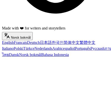
Made with ❤️ for writers and storytellers
Norsk bokmål
English
Français
Deutsch
日本語
한국인
简体中文
繁體中文
Italiano
Polski
Türkçe
Nederlands
Arabic
español
Português
Русский
ภา
ไทย
Dansk
Norsk bokmål
Bahasa Indonesia