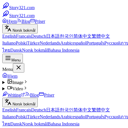
Story321.com
Story321.com
Hjem
Blog
Priser
Norsk bokmål
English
Français
Deutsch
日本語
한국인
简体中文
繁體中文
Italiano
Polski
Türkçe
Nederlands
Arabic
español
Português
Русский
ภา
ไทย
Dansk
Norsk bokmål
Bahasa Indonesia
Menu
Menu
Hjem
Image
Video
Writing
Blog
Priser
Norsk bokmål
English
Français
Deutsch
日本語
한국인
简体中文
繁體中文
Italiano
Polski
Türkçe
Nederlands
Arabic
español
Português
Русский
ภา
ไทย
Dansk
Norsk bokmål
Bahasa Indonesia