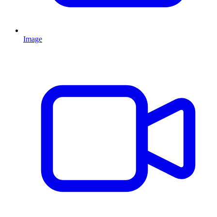
Image