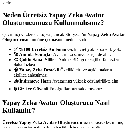
verir.
Neden Ücretsiz Yapay Zeka Avatar
Oluşturucumuzu Kullanmalısınız?
Çevrimiçi yüzlerce araç var, ancak Story321'in
Yapay Zeka Avatar
Oluşturucusu
'nun öne çıkmasının nedeni şudur:
✅ %100 Ücretsiz Kullanım
Gizli ücret yok, abonelik yok.
🚀 Anında Sonuçlar
Avatarınızı saniyeler içinde alın.
🎨 Çoklu Sanat Stilleri
Anime, 3D, gerçekçilik, fantezi ve
daha fazlası.
🧠 Yapay Zeka Destekli
Özelliklerin ve açıklamaların
akıllıca anlaşılması.
📥 İndirmeye Hazır
Avatarınızı yüksek çözünürlükte alın.
🔒 Gizli ve Güvenli
Fotoğraflarınızı saklamıyoruz.
Yapay Zeka Avatar Oluşturucu Nasıl
Kullanılır?
Ücretsiz Yapay Zeka Avatar Oluşturucumuz
ile kişiselleştirilmiş
bir avatar oluşturmak hızlı ve basittir. İşte nasıl çalıştığı: