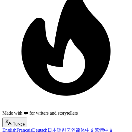
Made with ❤️ for writers and storytellers
Türkçe
English
Français
Deutsch
日本語
한국인
简体中文
繁體中文