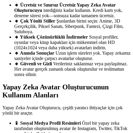
🔹 Ücretsiz ve Sınırsız
Ücretsiz Yapay Zeka Avatar
Oluşturucuyu
istediğiniz kadar kullanın. Kredi kartı yok,
deneme süresi yok—sonsuza kadar tamamen ücretsiz.
🔹 Çok Yönlü Stiller
Şunlardan birini seçin: Anime, 3D
Gerçekçilik, Piksel Sanatı, Siberpunk, Fantezi, Çizgi Film,
Suluboya.
🔹 Yüksek Çözünürlüklü İndirmeler
Sosyal profiller,
oyunlar veya kitap kapakları için mükemmel olan HD
(1024x1024 veya daha yüksek) avatarları indirin.
🔹 Anında Sonuçlar
Uzun işlem süreleri yok. Yapay zekamız
saniyeler içinde çarpıcı avatarlar oluşturur.
🔹 Güvenli ve Gizli
Verileriniz saklanmaz veya paylaşılmaz.
Her avatar gerçek zamanlı olarak oluşturulur ve teslimattan
sonra silinir.
Yapay Zeka Avatar Oluşturucunun
Kullanım Alanları
Yapay Zeka Avatar Oluşturucu, çeşitli yaratıcı ihtiyaçlar için çok
yönlü bir araçtır.
📱 Sosyal Medya Profil Resimleri
Özel bir yapay zeka
tarafından oluşturulmuş avatar ile Instagram, Twitter, TikTok