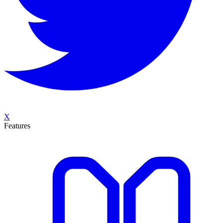
X
Features