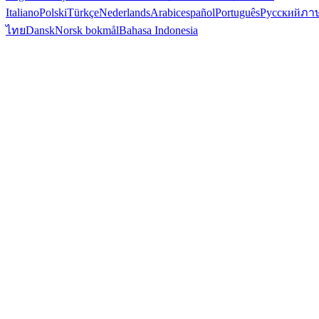
Italiano
Polski
Türkçe
Nederlands
Arabic
español
Português
Русский
ภา
ไทย
Dansk
Norsk bokmål
Bahasa Indonesia