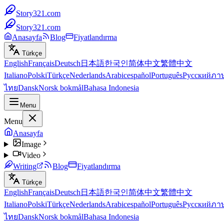
Story321.com
Story321.com
Anasayfa
Blog
Fiyatlandırma
Türkçe
English
Français
Deutsch
日本語
한국인
简体中文
繁體中文
Italiano
Polski
Türkçe
Nederlands
Arabic
español
Português
Русский
ภา
ไทย
Dansk
Norsk bokmål
Bahasa Indonesia
Menu
Menu
Anasayfa
Image
Video
Writing
Blog
Fiyatlandırma
Türkçe
English
Français
Deutsch
日本語
한국인
简体中文
繁體中文
Italiano
Polski
Türkçe
Nederlands
Arabic
español
Português
Русский
ภา
ไทย
Dansk
Norsk bokmål
Bahasa Indonesia