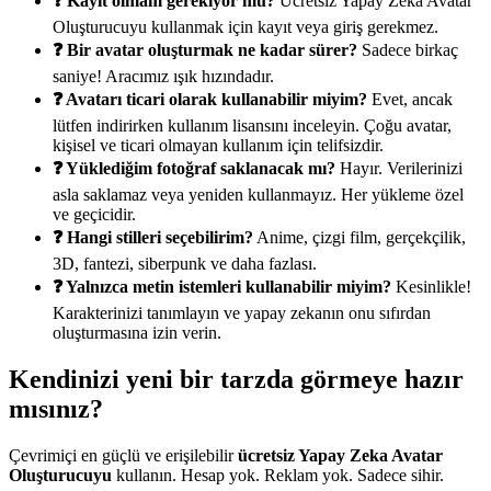
❓ Kayıt olmam gerekiyor mu?
Ücretsiz Yapay Zeka Avatar
Oluşturucuyu kullanmak için kayıt veya giriş gerekmez.
❓ Bir avatar oluşturmak ne kadar sürer?
Sadece birkaç
saniye! Aracımız ışık hızındadır.
❓ Avatarı ticari olarak kullanabilir miyim?
Evet, ancak
lütfen indirirken kullanım lisansını inceleyin. Çoğu avatar,
kişisel ve ticari olmayan kullanım için telifsizdir.
❓ Yüklediğim fotoğraf saklanacak mı?
Hayır. Verilerinizi
asla saklamaz veya yeniden kullanmayız. Her yükleme özel
ve geçicidir.
❓ Hangi stilleri seçebilirim?
Anime, çizgi film, gerçekçilik,
3D, fantezi, siberpunk ve daha fazlası.
❓ Yalnızca metin istemleri kullanabilir miyim?
Kesinlikle!
Karakterinizi tanımlayın ve yapay zekanın onu sıfırdan
oluşturmasına izin verin.
Kendinizi yeni bir tarzda görmeye hazır
mısınız?
Çevrimiçi en güçlü ve erişilebilir
ücretsiz Yapay Zeka Avatar
Oluşturucuyu
kullanın. Hesap yok. Reklam yok. Sadece sihir.