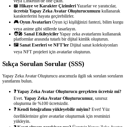
veya LinkedIn'de öne çıkın.
📖 Hikaye ve Karakter Çizimleri
Yazarlar ve yaratıcılar,
ücretsiz Yapay Zeka Avatar Oluşturucumuzu
kullanarak
karakterlerini hayata geçirebilirler.
🎮 Oyun Avatarları
Oyun içi kişiliğinizi fantezi, bilim kurgu
veya anime gibi stillerde tasarlayın.
🧑‍🎤 Sanal Etkileyiciler
Yapay zeka avatarlarını kullanarak
platformlar arasında tutarlı bir dijital kimlik oluşturun.
🖼️ Sanat Eserleri ve NFT'ler
Dijital sanat koleksiyonları
veya NFT projeleri için avatarlar oluşturun.
Sıkça Sorulan Sorular (SSS)
Yapay Zeka Avatar Oluşturucu aracımızla ilgili sık sorulan soruların
yanıtlarını bulun.
❓ Yapay Zeka Avatar Oluşturucu gerçekten ücretsiz mi?
Evet.
Yapay Zeka Avatar Oluşturucumuz
, sınırsız
oluşturma ile %100 ücretsizdir.
❓ Kendi fotoğrafımı yükleyebilir miyim?
Evet! Yüz
özelliklerinize göre avatarlar oluşturmak için resminizi
yükleyin.