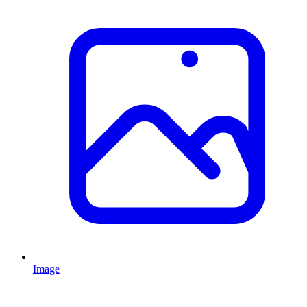
Image