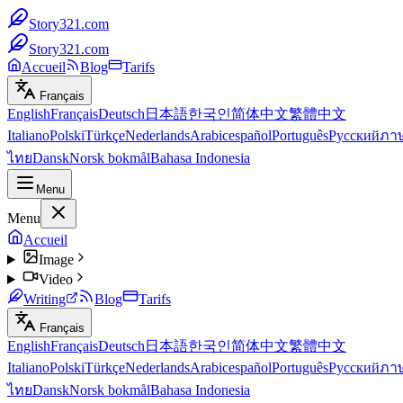
Story321.com
Story321.com
Accueil
Blog
Tarifs
Français
English
Français
Deutsch
日本語
한국인
简体中文
繁體中文
Italiano
Polski
Türkçe
Nederlands
Arabic
español
Português
Русский
ภา
ไทย
Dansk
Norsk bokmål
Bahasa Indonesia
Menu
Menu
Accueil
Image
Video
Writing
Blog
Tarifs
Français
English
Français
Deutsch
日本語
한국인
简体中文
繁體中文
Italiano
Polski
Türkçe
Nederlands
Arabic
español
Português
Русский
ภา
ไทย
Dansk
Norsk bokmål
Bahasa Indonesia