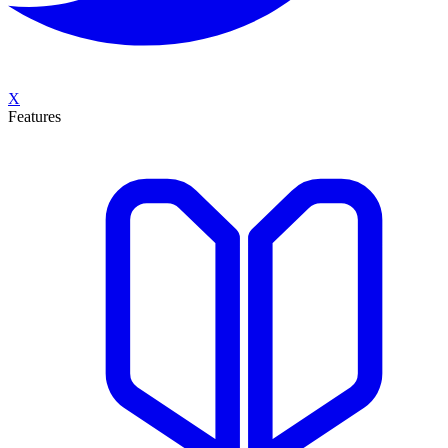
X
Features