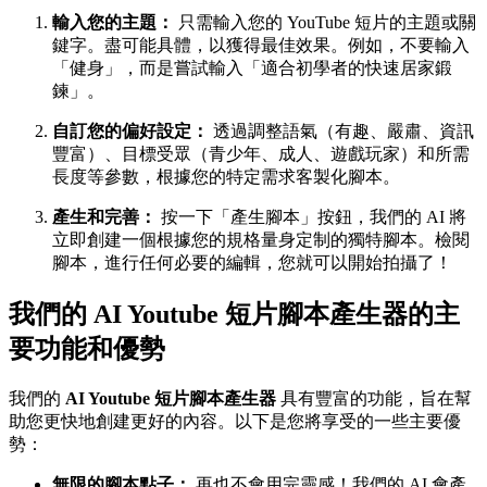
輸入您的主題：
只需輸入您的 YouTube 短片的主題或關
鍵字。盡可能具體，以獲得最佳效果。例如，不要輸入
「健身」，而是嘗試輸入「適合初學者的快速居家鍛
鍊」。
自訂您的偏好設定：
透過調整語氣（有趣、嚴肅、資訊
豐富）、目標受眾（青少年、成人、遊戲玩家）和所需
長度等參數，根據您的特定需求客製化腳本。
產生和完善：
按一下「產生腳本」按鈕，我們的 AI 將
立即創建一個根據您的規格量身定制的獨特腳本。檢閱
腳本，進行任何必要的編輯，您就可以開始拍攝了！
我們的 AI Youtube 短片腳本產生器的主
要功能和優勢
我們的
AI Youtube 短片腳本產生器
具有豐富的功能，旨在幫
助您更快地創建更好的內容。以下是您將享受的一些主要優
勢：
無限的腳本點子：
再也不會用完靈感！我們的 AI 會產