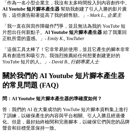
「作為一名小型企業主，我沒有太多時間投入到內容創作中。
AI Youtube 短片腳本產生器
幫助我創建了引人入勝的影片廣
告，這些廣告顯著提高了我的銷售額。」-
Mark L., 企業主
「我一直在與寫作障礙作鬥爭，並且無法為我的 YouTube 短
片想出任何新點子。
AI Youtube 短片腳本產生器
給了我重回
正軌所需的靈感。」-
Emily K., YouTuber
「這個工具太棒了！它非常易於使用，並且它產生的腳本非常
具有創造性和吸引力。我強烈推薦給任何想要創建更好的
YouTube 短片的人。」-
David B., 行銷專業人士
關於我們的 AI Youtube 短片腳本產生器
的常見問題 (FAQ)
問：AI Youtube 短片腳本產生器的準確度如何？
答：我們的 AI 在大量成功的 YouTube 短片腳本資料集上進行
了訓練，以確保產生的內容與平台相關、引人入勝且經過優
化。但是，最好始終檢閱和完善腳本，以確保它們與您的品牌
聲音和目標受眾保持一致。