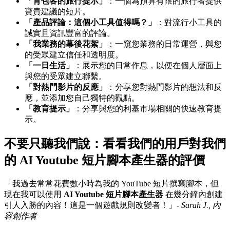
「背包客的旅行提示」
：一個為預算有限的旅行者提供
寶貴建議的短片。
「產品評論：這個小工具值得嗎？」
：對流行小工具的
誠實且資訊豐富的評論。
「我業務的幕後花絮」
：一窺您業務的日常運營，與您
的受眾建立信任和透明度。
「一日生活」
：展示您的日常作息，以便在個人層面上
與您的受眾建立聯繫。
「對熱門影片的反應」
：分享您對熱門影片的想法和反
應，並添加您自己獨特的觀點。
「教育提示」
：分享與您的利基市場相關的快速教育提
示。
不要只聽我們說：看看我們的用戶對我們
的 AI Youtube 短片腳本產生器的評價
「我過去常常花費數小時為我的 YouTube 短片撰寫腳本，但
現在我可以使用
AI Youtube 短片腳本產生器
在幾分鐘內創建
引人入勝的內容！這是一個遊戲規則改變者！」-
Sarah J., 內
容創作者