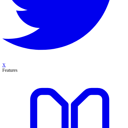
X
Features