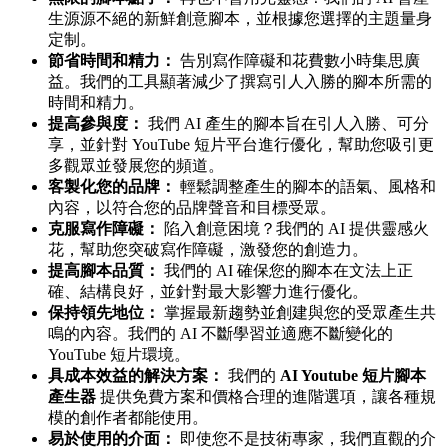
生源源不絕的新鮮創意腳本，並根據您選擇的主題量身
定制。
節省時間和精力：
告別寫作障礙和花費數小時集思廣
益。我們的工具顯著減少了撰寫引人入勝的腳本所需的
時間和精力。
提高參與度：
我們 AI 產生的腳本旨在引人入勝、可分
享，並針對 YouTube 短片平台進行優化，幫助您吸引更
多觀眾並發展您的頻道。
客製化您的品牌：
輕鬆調整產生的腳本的語氣、風格和
內容，以符合您的品牌聲音和目標受眾。
克服寫作障礙：
陷入創意困境？我們的 AI 提供靈感火
花，幫助您突破寫作障礙，激發您的創造力。
提高腳本品質：
我們的 AI 確保您的腳本在文法上正
確、結構良好，並針對最大影響力進行優化。
保持領先地位：
掌握最新趨勢並創建與您的受眾產生共
鳴的內容。我們的 AI 不斷學習並適應不斷變化的
YouTube 短片環境。
具成本效益的解決方案：
我們的
AI Youtube 短片腳本
產生器
提供免費方案和價格合理的進階選項，讓各種規
模的創作者都能使用。
易於使用的介面：
即使您不是技術專家，我們直觀的介