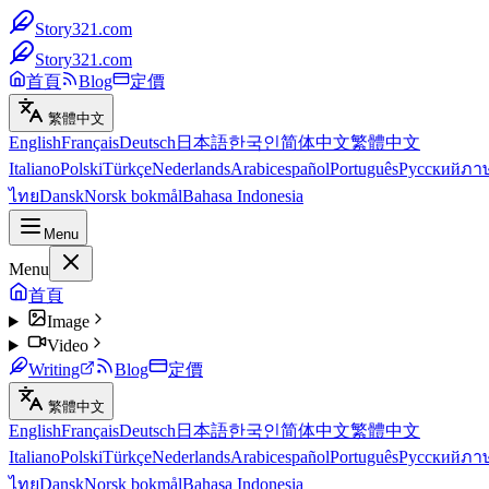
Story321.com
Story321.com
首頁
Blog
定價
繁體中文
English
Français
Deutsch
日本語
한국인
简体中文
繁體中文
Italiano
Polski
Türkçe
Nederlands
Arabic
español
Português
Русский
ภา
ไทย
Dansk
Norsk bokmål
Bahasa Indonesia
Menu
Menu
首頁
Image
Video
Writing
Blog
定價
繁體中文
English
Français
Deutsch
日本語
한국인
简体中文
繁體中文
Italiano
Polski
Türkçe
Nederlands
Arabic
español
Português
Русский
ภา
ไทย
Dansk
Norsk bokmål
Bahasa Indonesia