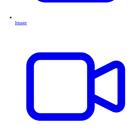
Image