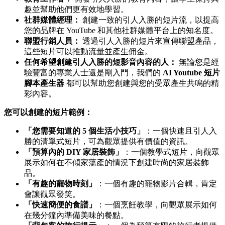
趣並幫助他們更有效地學習。
社群媒體經理：
創建一致的引人入勝的短片流，以提高
您的品牌在 YouTube 和其他社群媒體平台上的知名度。
聯盟行銷人員：
透過引人入勝的短片來宣傳聯盟產品，
這些短片可以推動流量並產生佣金。
任何希望創建引人入勝的短影音內容的人：
無論您是經
驗豐富的專業人士還是剛入門，我們的
AI Youtube 短片
腳本產生器
都可以幫助您創建與您的受眾產生共鳴的精
彩內容。
您可以創建的短片範例：
「您需要知道的 5 個生活小技巧」
：一個快速且引人入
勝的清單式短片，可為觀眾提供有價值的資訊。
「預算內的 DIY 家居裝飾」
：一個教學式短片，向觀眾
展示如何在不傾家蕩產的情況下創建時尚的家居裝飾
品。
「有趣的寵物時刻」
：一個有趣的寵物影片合輯，肯定
會讓觀眾發笑。
「快速簡便的食譜」
：一個烹飪教學，向觀眾展示如何
在幾分鐘內準備美味的餐點。