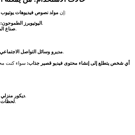
الخاص بنا هو أداة متعددة الاستخدامات يمكن أن تفيد مجموعة واسعة من صانعي المحتوى، بما في ذلك:
إن
مولد نصوص فيديوهات يوتيوب ا
احصل على بداية قوية في رحلتك على يوتيوب من خلال إنشاء فيديوهات قصيرة جذابة تجذب المشاهدين وتبني قاعدة المشتركين لديك.
اليوتيوبرز الطموحون:
قم بتبسيط سير عملك وإنتاج المزيد من المحتوى في وقت أقل، مما يسمح لك بالتركيز على جوانب أخرى من قناتك.
صناع ال
قم بإنشاء تدفق ثابت من الفيديوهات القصيرة الجذابة لتعزيز تواجد علامتك التجارية على يوتيوب ومنصات التواصل الاجتماعي الأخرى.
مديرو وسائل التواصل الاجتماعي:
أي شخص يتطلع إلى إنشاء محتوى فيديو قصير جذاب:
سواء كنت محتر
: فيديو قصير تعليمي يعرض للمشاهدين كيفية إنشاء عناصر ديكور منزلي أنيقة دون كسر البنك.
"ديكور منزلي
: مجموعة من مقاطع الفيديو المضحكة للحيوانات الأليفة التي من المؤكد أنها ستجعل المشاهدين يضحكون.
"لحظات 