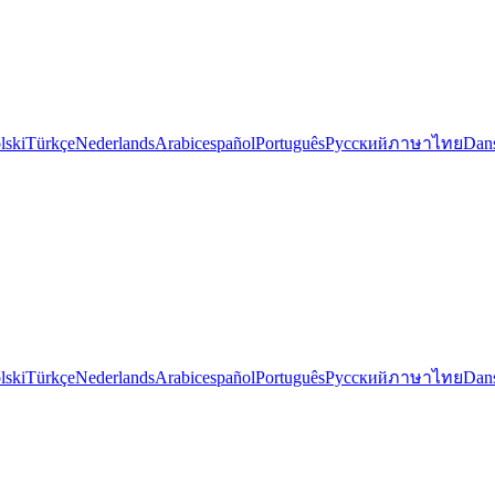
lski
Türkçe
Nederlands
Arabic
español
Português
Русский
ภาษาไทย
Dan
lski
Türkçe
Nederlands
Arabic
español
Português
Русский
ภาษาไทย
Dan