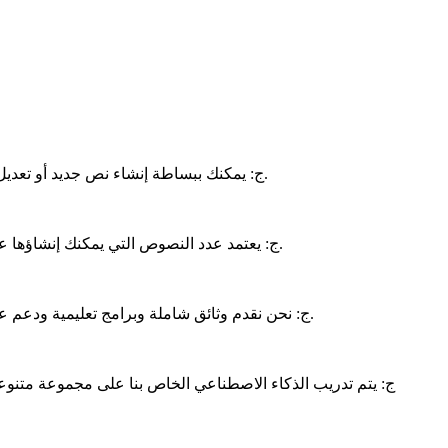
ج: يمكنك ببساطة إنشاء نص جديد أو تعديل النص الحالي يدويًا ليناسب ذوقك. تم تصميم الذكاء الاصطناعي الخاص بنا لتوفير نقطة انطلاق، ولكن لديك سيطرة كاملة على المنتج النهائي.
ج: يعتمد عدد النصوص التي يمكنك إنشاؤها على خطتك المختارة. تحتوي خطتنا المجانية على عدد محدود من عمليات الإنشاء شهريًا، بينما توفر خططنا المميزة عمليات إنشاء غير محدودة.
الخاص بنا.
ج: نحن نقدم وثائق شاملة وبرامج تعليمية ودعم 
ج: يتم تدريب الذكاء الاصطناعي الخاص بنا على مجموعة متنو