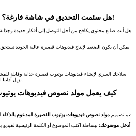
هل سئمت التحديق في شاشة فارغة؟ أطلق العنان لإبداعك مع مولد نصوص فيديوهات يوتيوب القصيرة المدعوم بالذكاء الاصطناعي!
هل أنت صانع محتوى يكافح من أجل التوصل إلى أفكار جديدة وجذاب
يمكن أن يكون الضغط لإنتاج فيديوهات قصيرة عالية الجودة تستحق الا
تزيل أداتنا القوية المدعومة بالذكاء الاصطناعي التخمين من كتابة النصوص، مما يسمح لك بالتركيز على ما تفعله بشكل أفضل: إنشاء محتوى فيديو مذهل.
الخاص بنا ليكون سهل الاستخدام بشكل لا يصدق، حتى إذا لم يكن لديك خبرة سابقة في أدوات الذكاء الاصطناعي. إليك كيف يعمل:
تم تصميم
مولد نصوص فيديوهات يوتيوب القصيرة المدعوم بالذكاء 
أدخل موضوعك:
ببساطة اكتب الموضوع أو الكلمة الرئيسية لفيديو يو