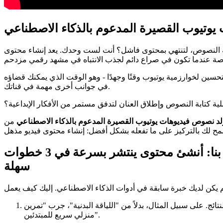
ة النصوص، لتنتهي بمحتوى فاشل؟ أنت لست وحدك. يعد إنشاء محتوى
تحسين لخوارزمية يوتيوب وقتًا وجهدًا - وهو الوقت الذي يمكنك قضاؤه
في جوانب أخرى مهمة في قناتك.
ة كتابة النصوص وإطلاق العنان لتدفق مستمر من الأفكار الإبداعية؟
د نصوص فيديوهات يوتيوب القصيرة المدعوم بالذكاء الاصطناعي
من Story321.com - سلاحك السري لإنشاء فيديوهات يوتيوب قصيرة جذابة وقابلة للمشاركة ومتوافقة مع الخوارزمية في دقائق!
كيف يعمل مولد نصوص فيديوهات يوتيوب القصيرة المدعوم بالذكاء الاصطناعي الخاص بنا: أنشئ محتوى ينتشر بسرعة في 3 خطوات
سهلة
ج. على سبيل المثال، بدلاً من "اللياقة البدنية"، جرب "تمرين
منزلي سريع للمبتدئين".