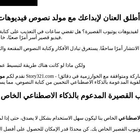
ة لفيديوهات يوتيوب القصيرة؟ هل تقضي ساعات في التعذيب على كتاب
فيديو قصير آسر أمرًا صعبًا، خاصة عندما تكون في صراع دائم لجذب الانتباه في مشهد رقمي مزدحم.
نتشار أمرًا ساحقًا. يستغرق تبادل الأفكار وكتابة النصوص المقنعة وال
ولكن ماذا لو كانت هناك طريقة لتبسيط عملي
نقدم لكم
مول
الاصطناعي
تيوب القصير الخاص بك. كن محددًا قدر الإمكان للحصول على أفضل النتائ