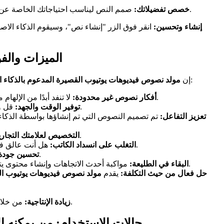
صمم النص ليناسب احتياجاتك الخاصة عن طريق تعديل المعلمات مثل النبرة (مضحكة، جادة، إعلامية)، والجمهور المستهدف (المراهقون، البالغون، اللاعبون)، والطول المطلوب.
خصص تفضيلاتك:
إنشاء وتحسين:
انقر فوق الزر "إنشاء نص"، وسيقوم الذكاء الاص
الميزات والف
الخاص بنا مليء بالميزات المصممة لمساعدتك في إنشاء محتوى أفضل وأسرع. فيما يلي بعض الفوائد الرئيسية التي ستستمتع بها:
إن
مولد نصوص فيديوهات يوتيوب القصيرة المدعوم بالذكاء 
لا تنفد أبدًا من الإلهام مرة أخرى! يولد الذكاء الاصطناعي الخاص بنا تدفقًا مستمرًا من أفكار النصوص الجديدة والإبداعية، المصممة خصيصًا لموضوعك المختار.
أفكار نصوص غير محدودة:
قل وداعًا لانسداد الكاتب والساعات التي تقضيها في تبادل الأفكار. تقلل أداتنا بشكل كبير من الوقت والجهد المطلوبين لكتابة نصوص مقنعة.
توفير الوقت والجهد:
تعزيز التفاعل:
تم تصميم النصوص التي تم إنشاؤها بواسطة الذكا
يمكنك بسهولة تعديل النبرة والأسلوب والمحتوى للنصوص التي تم إنشاؤها لتتناسب مع صوت علامتك التجارية والجمهور المستهدف.
التخصيص لعلامتك التجاري
هل أنت عالق في روتين إبداعي؟ يوفر الذكاء الاصطناعي الخاص بنا شرارة من الإلهام لمساعدتك على اختراق انسداد الكاتب وتدفق عصائرك الإبداعية.
التغلب على انسداد الكاتب:
يضمن الذكاء الاصطناعي الخاص بنا أن تكون نصوصك صحيحة نحويًا ومنظمة بشكل جيد ومحسّنة لتحقيق أقصى قدر من التأثير.
تحسين جودة
مواكبة أحدث الاتجاهات وإنشاء محتوى يتردد صداه لدى جمهورك. يتعلم الذكاء الاصطناعي الخاص بنا باستمرار ويتكيف مع المشهد المتغير باستمرار لفيديوهات يوتيوب القصيرة.
البقاء في الطليعة:
حل فعال من حيث التكلفة:
يقدم
مولد نصوص فيديوهات يوتيوب ال
من خلال أتمتة عملية كتابة النصوص، يمكنك تحرير وقتك للتركيز على الجوانب المهمة الأخرى لإنشاء المحتوى، مثل التصوير والتحرير والترويج.
زيادة الإنتاجية:
حالات الاستخدام: من يمكنه ا