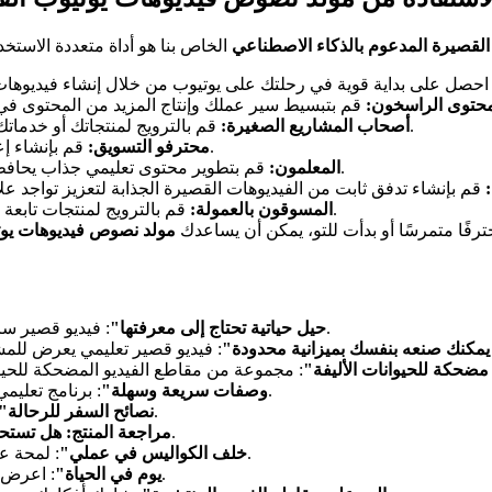
لقصيرة المدعوم بالذكاء الاصطناعي
محتوى الراسخون:
قم بالترويج لمنتجاتك أو خدماتك من خلال فيديوهات قصيرة جذابة تجذب الانتباه وتزيد المبيعات.
أصحاب المشاريع الصغيرة:
قم بإنشاء إعلانات فيديو مقنعة تصل إلى جمهور أوسع وتولد عملاء محتملين.
محترفو التسويق:
قم بتطوير محتوى تعليمي جذاب يحافظ على اهتمام الطلاب ويساعدهم على التعلم بشكل أكثر فعالية.
المعلمون:
قم بالترويج لمنتجات تابعة من خلال فيديوهات قصيرة جذابة تجذب الزيارات وتولد عمولات.
المسوقون بالعمولة:
فًا متمرسًا أو بدأت للتو، يمكن أن يساعدك
مولد نصوص فيديوهات يوت
: فيديو قصير سريع وجذاب على غرار قائمة يقدم معلومات قيمة للمشاهدين.
"5 حيل حياتية تحتاج إلى معرفتها"
 يمكنك صنعه بنفسك بميزانية محدودة"
مضحكة للحيوانات الأليفة"
: برنامج تعليمي للطبخ يعرض للمشاهدين كيفية إعداد وجبات لذيذة في دقائق.
"وصفات سريعة وسهلة"
: فيديو قصير يقدم نصائح قيمة للمسافرين المهتمين بالميزانية.
"نصائح السفر للرحالة"
: مراجعة صادقة وغنية بالمعلومات لأداة شائعة.
"مراجعة المنتج: هل تستح
: لمحة عن العمليات اليومية لعملك، وبناء الثقة والشفافية مع جمهورك.
"خلف الكواليس في عملي"
: اعرض روتينك اليومي للتواصل مع جمهورك على المستوى الشخصي.
"يوم في الحياة"