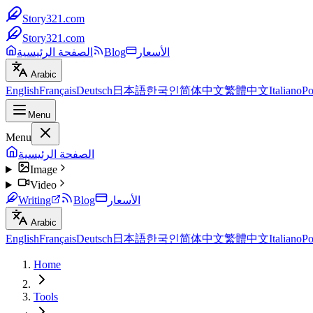
Story321.com
Story321.com
الأسعار
Blog
الصفحة الرئيسية
Arabic
English
Français
Deutsch
日本語
한국인
简体中文
繁體中文
Italiano
Po
Menu
Menu
الصفحة الرئيسية
Image
Video
الأسعار
Blog
Writing
Arabic
English
Français
Deutsch
日本語
한국인
简体中文
繁體中文
Italiano
Po
Home
Tools