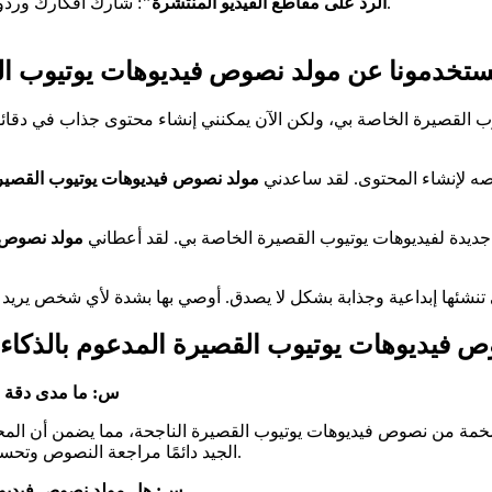
: شارك أفكارك وردود أفعالك على مقاطع الفيديو الشائعة، وأضف منظورك الفريد.
"الرد على مقاطع الفيديو المنتشرة"
 مستخدمونا عن مولد نصوص فيديوهات يوتيوب ال
 القصيرة الخاصة بي، ولكن الآن يمكنني إنشاء محتوى جذاب في دقائ
 لإنشاء المحتوى. لقد ساعدني
مولد نصوص فيديوهات يوتيوب القصيرة
جديدة لفيديوهات يوتيوب القصيرة الخاصة بي. لقد أعطاني
مولد نصوص ف
لتي تنشئها إبداعية وجذابة بشكل لا يصدق. أوصي بها بشدة لأي شخص يري
FAQ) حول مولد نصوص فيديوهات يوتيوب القصيرة المدعوم با
س: ما مدى دقة م
 ضخمة من نصوص فيديوهات يوتيوب القصيرة الناجحة، مما يضمن أن ال
الجيد دائمًا مراجعة النصوص وتحسينها للتأكد من توافقها مع صوت علامتك التجارية والجمهور المستهدف.
س: هل مولد نصوص فيديوها