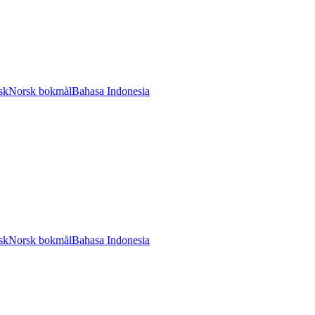
sk
Norsk bokmål
Bahasa Indonesia
sk
Norsk bokmål
Bahasa Indonesia