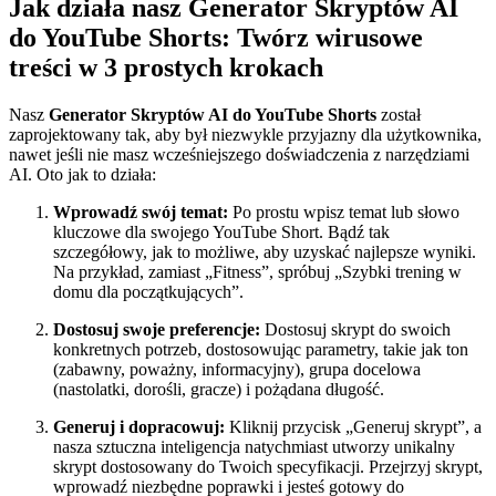
Jak działa nasz Generator Skryptów AI
do YouTube Shorts: Twórz wirusowe
treści w 3 prostych krokach
Nasz
Generator Skryptów AI do YouTube Shorts
został
zaprojektowany tak, aby był niezwykle przyjazny dla użytkownika,
nawet jeśli nie masz wcześniejszego doświadczenia z narzędziami
AI. Oto jak to działa:
Wprowadź swój temat:
Po prostu wpisz temat lub słowo
kluczowe dla swojego YouTube Short. Bądź tak
szczegółowy, jak to możliwe, aby uzyskać najlepsze wyniki.
Na przykład, zamiast „Fitness”, spróbuj „Szybki trening w
domu dla początkujących”.
Dostosuj swoje preferencje:
Dostosuj skrypt do swoich
konkretnych potrzeb, dostosowując parametry, takie jak ton
(zabawny, poważny, informacyjny), grupa docelowa
(nastolatki, dorośli, gracze) i pożądana długość.
Generuj i dopracowuj:
Kliknij przycisk „Generuj skrypt”, a
nasza sztuczna inteligencja natychmiast utworzy unikalny
skrypt dostosowany do Twoich specyfikacji. Przejrzyj skrypt,
wprowadź niezbędne poprawki i jesteś gotowy do