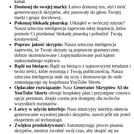
kanał.
Dostosuj do swojej marki:
Łatwo dostosuj ton, styl i treść
generowanych skryptów, aby pasowały do głosu Twojej
marki i grupy docelowej.
Pokonaj blokadę pisarską:
Utknąłeś w twórczej rutynie?
Nasza sztuczna inteligencja zapewnia iskrę inspiracji, która
pomoże Ci przełamać blokadę pisarską i pobudzić Twoją
kreatywność.
Popraw jakość skryptu:
Nasza sztuczna inteligencja
zapewnia, że Twoje skrypty są poprawne gramatycznie,
dobrze skonstruowane i zoptymalizowane pod kątem
maksymalnego wpływu.
Bądź na bieżąco:
Bądź na bieżąco z najnowszymi trendami i
twórz treści, które rezonują z Twoją publicznością. Nasza
sztuczna inteligencja stale się uczy i dostosowuje do stale
zmieniającego się krajobrazu YouTube Shorts.
Opłacalne rozwiązanie:
Nasz
Generator Skryptów AI do
YouTube Shorts
oferuje bezpłatny plan i przystępne cenowo
opcje premium, dzięki czemu jest dostępny dla twórców
wszystkich rozmiarów.
Łatwy w użyciu interfejs:
Nasz intuicyjny interfejs ułatwia
generowanie wysokiej jakości skryptów, nawet jeśli nie jesteś
ekspertem od technologii.
Zwiększ produktywność:
Automatyzując proces pisania
skryptów, możesz zwolnić swój czas, aby skupić się na