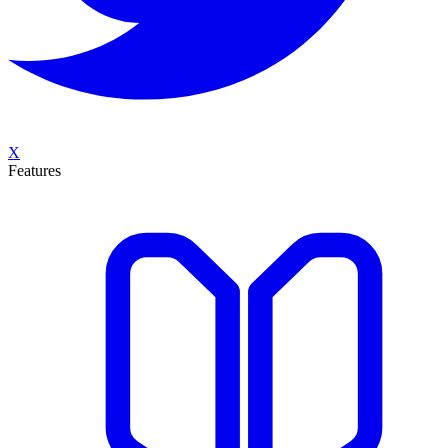
X
Features