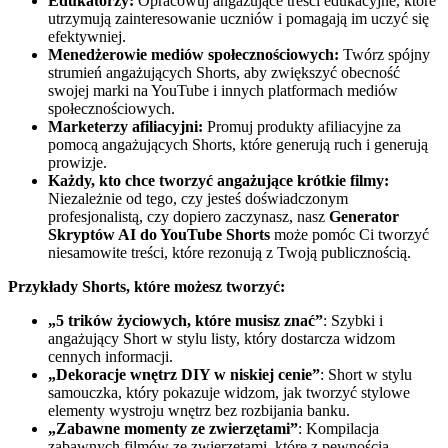
Edukatorzy:
Opracowuj angażujące treści edukacyjne, które
utrzymują zainteresowanie uczniów i pomagają im uczyć się
efektywniej.
Menedżerowie mediów społecznościowych:
Twórz spójny
strumień angażujących Shorts, aby zwiększyć obecność
swojej marki na YouTube i innych platformach mediów
społecznościowych.
Marketerzy afiliacyjni:
Promuj produkty afiliacyjne za
pomocą angażujących Shorts, które generują ruch i generują
prowizje.
Każdy, kto chce tworzyć angażujące krótkie filmy:
Niezależnie od tego, czy jesteś doświadczonym
profesjonalistą, czy dopiero zaczynasz, nasz
Generator
Skryptów AI do YouTube Shorts
może pomóc Ci tworzyć
niesamowite treści, które rezonują z Twoją publicznością.
Przykłady Shorts, które możesz tworzyć:
„5 trików życiowych, które musisz znać”
: Szybki i
angażujący Short w stylu listy, który dostarcza widzom
cennych informacji.
„Dekoracje wnętrz DIY w niskiej cenie”
: Short w stylu
samouczka, który pokazuje widzom, jak tworzyć stylowe
elementy wystroju wnętrz bez rozbijania banku.
„Zabawne momenty ze zwierzętami”
: Kompilacja
zabawnych filmów ze zwierzętami, które z pewnością