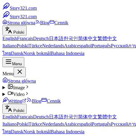
Story321.com
Story321.com
Strona główna
Blog
Cennik
Polski
English
Français
Deutsch
日本語
한국인
简体中文
繁體中文
Italiano
Polski
Türkçe
Nederlands
Arabic
español
Português
Русский
ภา
ไทย
Dansk
Norsk bokmål
Bahasa Indonesia
Menu
Menu
Strona główna
Image
Video
Writing
Blog
Cennik
Polski
English
Français
Deutsch
日本語
한국인
简体中文
繁體中文
Italiano
Polski
Türkçe
Nederlands
Arabic
español
Português
Русский
ภา
ไทย
Dansk
Norsk bokmål
Bahasa Indonesia