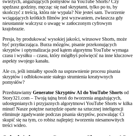
świeżych, angażujących pomysłów na YouTube Shorts? Czy
spędzasz godziny, męcząc się nad skryptami, tylko po to, by
skończyć z treścią, która nie wypala? Nie jesteś sam. Tworzenie
wciągających krótkich filmów jest wyzwaniem, zwłaszcza gdy
nieustannie walczysz o uwagę w zatłoczonym cyfrowym
krajobrazie.
Presja, by produkować wysokiej jakości, wirusowe Shorts, może
być przytłaczająca. Burza mózgów, pisanie przekonujących
skryptów i optymalizacja pod kątem algorytmu YouTube wymaga
czasu i wysiłku – czasu, który mógłbyś poświęcić na inne kluczowe
aspekty swojego kanału.
Ale co, jeśli istniałby sposób na usprawnienie procesu pisania
skryptów i odblokowanie stałego strumienia kreatywnych
pomysłów?
Przedstawiamy
Generator Skryptów AI do YouTube Shorts
od
Story321.com – Twoją tajną broń do tworzenia angażujących,
udostępnianych i przyjaznych algorytmowi YouTube Shorts w kilka
minut! Nasze potężne narzędzie oparte na sztucznej inteligencji
eliminuje zgadywanie podczas pisania skryptów, pozwalając Ci
skupić się na tym, co robisz najlepiej: tworzeniu niesamowitych
treści wideo.