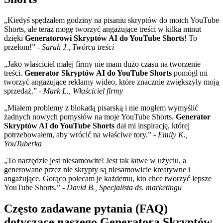
„Kiedyś spędzałem godziny na pisaniu skryptów do moich YouTube
Shorts, ale teraz mogę tworzyć angażujące treści w kilka minut
dzięki
Generatorowi Skryptów AI do YouTube Shorts
! To
przełom!” -
Sarah J., Twórca treści
„Jako właściciel małej firmy nie mam dużo czasu na tworzenie
treści.
Generator Skryptów AI do YouTube Shorts
pomógł mi
tworzyć angażujące reklamy wideo, które znacznie zwiększyły moją
sprzedaż.” -
Mark L., Właściciel firmy
„Miałem problemy z blokadą pisarską i nie mogłem wymyślić
żadnych nowych pomysłów na moje YouTube Shorts.
Generator
Skryptów AI do YouTube Shorts
dał mi inspirację, której
potrzebowałem, aby wrócić na właściwe tory.” -
Emily K.,
YouTuberka
„To narzędzie jest niesamowite! Jest tak łatwe w użyciu, a
generowane przez nie skrypty są niesamowicie kreatywne i
angażujące. Gorąco polecam je każdemu, kto chce tworzyć lepsze
YouTube Shorts.” -
David B., Specjalista ds. marketingu
Często zadawane pytania (FAQ)
dotyczące naszego Generatora Skryptów