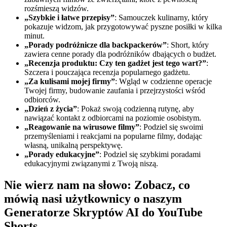
rozśmieszą widzów.
„Szybkie i łatwe przepisy”
: Samouczek kulinarny, który
pokazuje widzom, jak przygotowywać pyszne posiłki w kilka
minut.
„Porady podróżnicze dla backpackerów”
: Short, który
zawiera cenne porady dla podróżników dbających o budżet.
„Recenzja produktu: Czy ten gadżet jest tego wart?”
:
Szczera i pouczająca recenzja popularnego gadżetu.
„Za kulisami mojej firmy”
: Wgląd w codzienne operacje
Twojej firmy, budowanie zaufania i przejrzystości wśród
odbiorców.
„Dzień z życia”
: Pokaż swoją codzienną rutynę, aby
nawiązać kontakt z odbiorcami na poziomie osobistym.
„Reagowanie na wirusowe filmy”
: Podziel się swoimi
przemyśleniami i reakcjami na popularne filmy, dodając
własną, unikalną perspektywę.
„Porady edukacyjne”
: Podziel się szybkimi poradami
edukacyjnymi związanymi z Twoją niszą.
Nie wierz nam na słowo: Zobacz, co
mówią nasi użytkownicy o naszym
Generatorze Skryptów AI do YouTube
Shorts