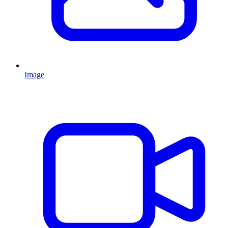
Image