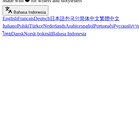
Made with ❤️ for writers and storytellers
Bahasa Indonesia
English
Français
Deutsch
日本語
한국인
简体中文
繁體中文
Italiano
Polski
Türkçe
Nederlands
Arabic
español
Português
Русский
ภา
ไทย
Dansk
Norsk bokmål
Bahasa Indonesia