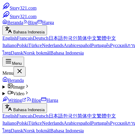
Story321.com
Story321.com
Beranda
Blog
Harga
Bahasa Indonesia
English
Français
Deutsch
日本語
한국인
简体中文
繁體中文
Italiano
Polski
Türkçe
Nederlands
Arabic
español
Português
Русский
ภา
ไทย
Dansk
Norsk bokmål
Bahasa Indonesia
Menu
Menu
Beranda
Image
Video
Writing
Blog
Harga
Bahasa Indonesia
English
Français
Deutsch
日本語
한국인
简体中文
繁體中文
Italiano
Polski
Türkçe
Nederlands
Arabic
español
Português
Русский
ภา
ไทย
Dansk
Norsk bokmål
Bahasa Indonesia