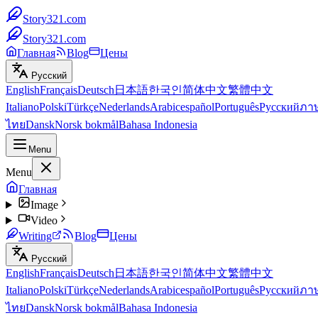
Story321.com
Story321.com
Главная
Blog
Цены
Русский
English
Français
Deutsch
日本語
한국인
简体中文
繁體中文
Italiano
Polski
Türkçe
Nederlands
Arabic
español
Português
Русский
ภา
ไทย
Dansk
Norsk bokmål
Bahasa Indonesia
Menu
Menu
Главная
Image
Video
Writing
Blog
Цены
Русский
English
Français
Deutsch
日本語
한국인
简体中文
繁體中文
Italiano
Polski
Türkçe
Nederlands
Arabic
español
Português
Русский
ภา
ไทย
Dansk
Norsk bokmål
Bahasa Indonesia