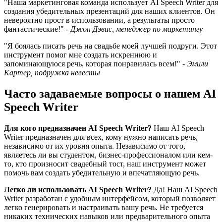
"Наша маркетинговая команда использует AI Speech Writer​ для
создания убедительных презентаций для наших клиентов. Он
невероятно прост в использовании, а результаты просто
фантастические!" -
Джон Дэвис, менеджер по маркетингу
"Я боялась писать речь на свадьбе моей лучшей подруги. Этот
инструмент помог мне создать искреннюю и
запоминающуюся речь, которая понравилась всем!" -
Эмили
Картер, подружка невесты
Часто задаваемые вопросы о нашем AI
Speech Writer​
Для кого предназначен AI Speech Writer​?
Наш AI Speech
Writer​ предназначен для всех, кому нужно написать речь,
независимо от их уровня опыта. Независимо от того,
являетесь ли вы студентом, бизнес-профессионалом или кем-
то, кто произносит свадебный тост, наш инструмент может
помочь вам создать убедительную и впечатляющую речь.
Легко ли использовать AI Speech Writer​?
Да! Наш AI Speech
Writer​ разработан с удобным интерфейсом, который позволяет
легко генерировать и настраивать вашу речь. Не требуется
никаких технических навыков или предварительного опыта