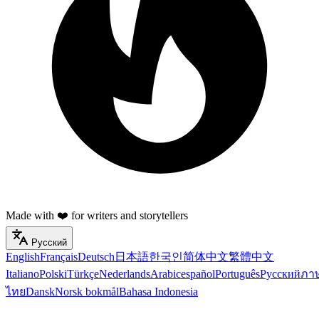
Made with ❤️ for writers and storytellers
Русский
English
Français
Deutsch
日本語
한국인
简体中文
繁體中文
Italiano
Polski
Türkçe
Nederlands
Arabic
español
Português
Русский
ภา
ไทย
Dansk
Norsk bokmål
Bahasa Indonesia