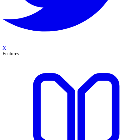
X
Features