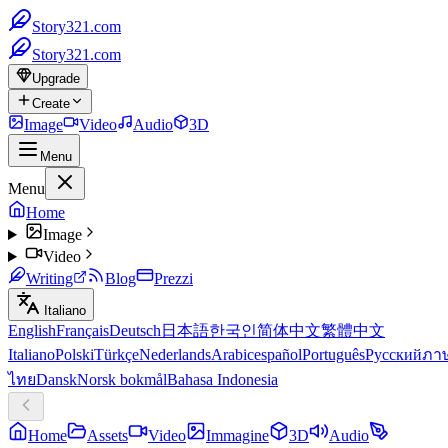
Story321.com
Story321.com
Upgrade
Create
Image
Video
Audio
3D
Menu
Menu
Home
Image
Video
Writing
Blog
Prezzi
Italiano
English
Français
Deutsch
日本語
한국인
简体中文
繁體中文
Italiano
Polski
Türkçe
Nederlands
Arabic
español
Português
Русский
ภา
ไทย
Dansk
Norsk bokmål
Bahasa Indonesia
Home
Assets
Video
Immagine
3D
Audio