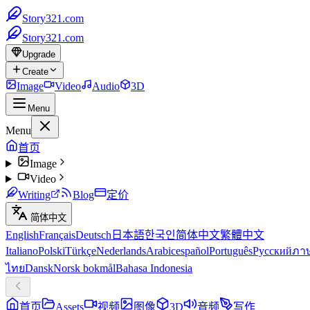
Story321.com
Story321.com
Upgrade
Create
Image
Video
Audio
3D
Menu
Menu
首页
Image
Video
Writing
Blog
定价
简体中文
English
Français
Deutsch
日本語
한국인
简体中文
繁體中文
Italiano
Polski
Türkçe
Nederlands
Arabic
español
Português
Русский
ภา
ไทย
Dansk
Norsk bokmål
Bahasa Indonesia
首页
Assets
视频
图像
3D
音频
写作