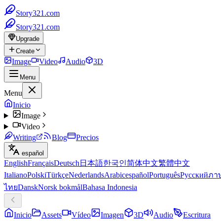
Story321.com
Story321.com
Upgrade
Create
Image
Video
Audio
3D
Menu
Menu
Inicio
Image
Video
Writing
Blog
Precios
español
English
Français
Deutsch
日本語
한국인
简体中文
繁體中文
Italiano
Polski
Türkçe
Nederlands
Arabic
español
Português
Русский
ภา
ไทย
Dansk
Norsk bokmål
Bahasa Indonesia
Inicio
Assets
Vídeo
Imagen
3D
Audio
Escritura