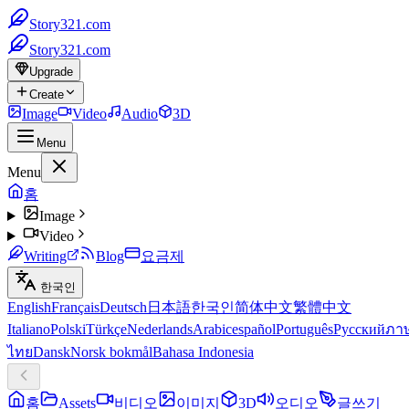
Story321.com
Story321.com
Upgrade
Create
Image
Video
Audio
3D
Menu
Menu
홈
Image
Video
Writing
Blog
요금제
한국인
English
Français
Deutsch
日本語
한국인
简体中文
繁體中文
Italiano
Polski
Türkçe
Nederlands
Arabic
español
Português
Русский
ภา
ไทย
Dansk
Norsk bokmål
Bahasa Indonesia
홈
Assets
비디오
이미지
3D
오디오
글쓰기