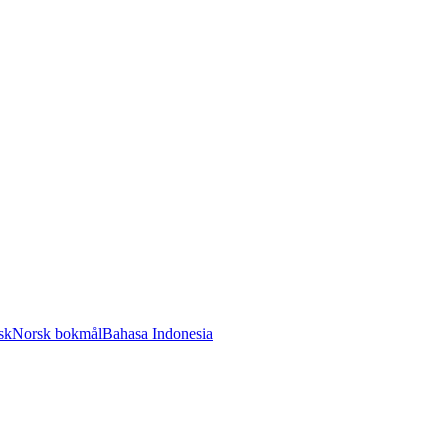
sk
Norsk bokmål
Bahasa Indonesia