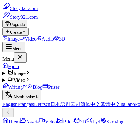
Story321.com
Story321.com
Upgrade
Create
Image
Video
Audio
3D
Menu
Menu
Hjem
Image
Video
Writing
Blog
Priser
Norsk bokmål
English
Français
Deutsch
日本語
한국인
简体中文
繁體中文
Italiano
Po
Hjem
Assets
Video
Bilde
3D
Lyd
Skriving