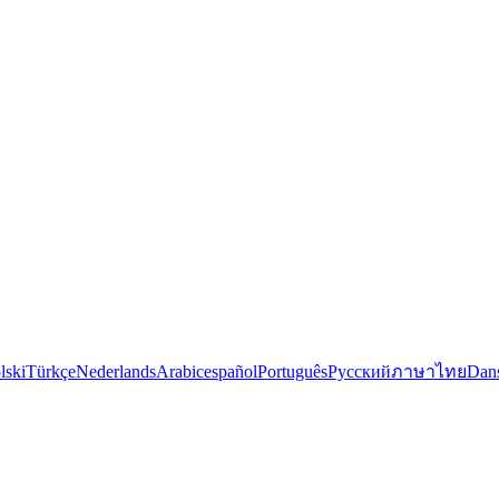
lski
Türkçe
Nederlands
Arabic
español
Português
Русский
ภาษาไทย
Dan