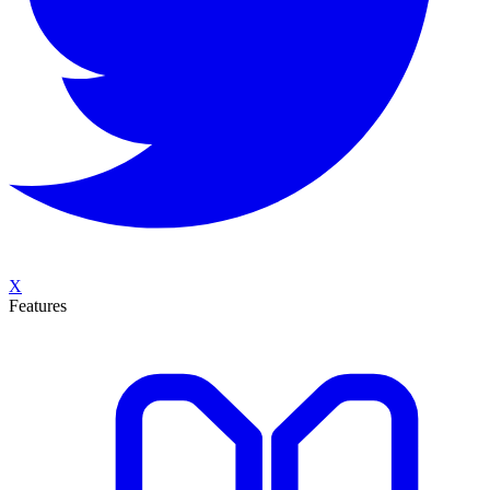
X
Features