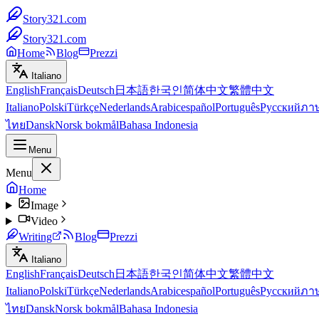
Story321.com
Story321.com
Home
Blog
Prezzi
Italiano
English
Français
Deutsch
日本語
한국인
简体中文
繁體中文
Italiano
Polski
Türkçe
Nederlands
Arabic
español
Português
Русский
ภา
ไทย
Dansk
Norsk bokmål
Bahasa Indonesia
Menu
Menu
Home
Image
Video
Writing
Blog
Prezzi
Italiano
English
Français
Deutsch
日本語
한국인
简体中文
繁體中文
Italiano
Polski
Türkçe
Nederlands
Arabic
español
Português
Русский
ภา
ไทย
Dansk
Norsk bokmål
Bahasa Indonesia