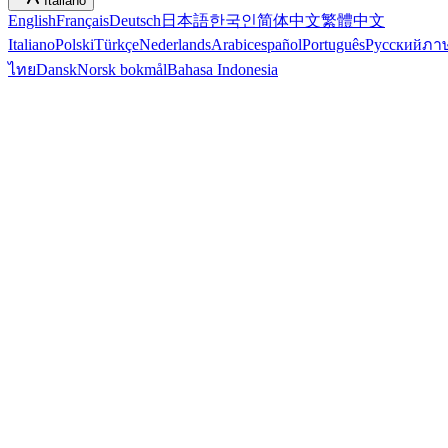
Italiano
English
Français
Deutsch
日本語
한국인
简体中文
繁體中文
Italiano
Polski
Türkçe
Nederlands
Arabic
español
Português
Русский
ภา
ไทย
Dansk
Norsk bokmål
Bahasa Indonesia