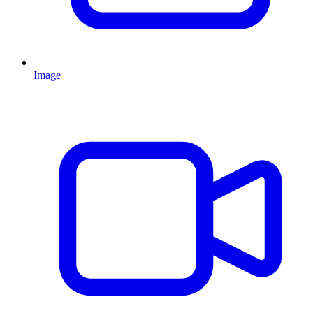
Image