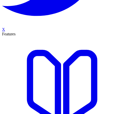
X
Features