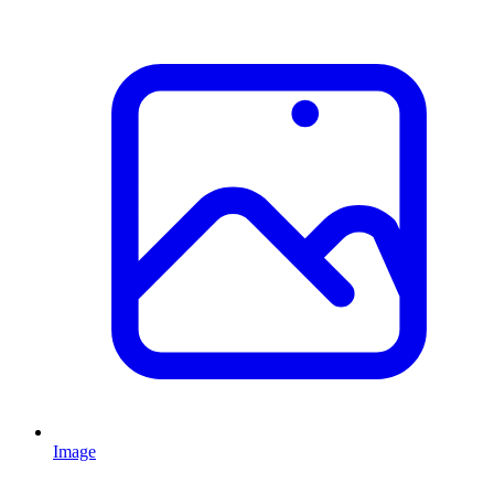
Image