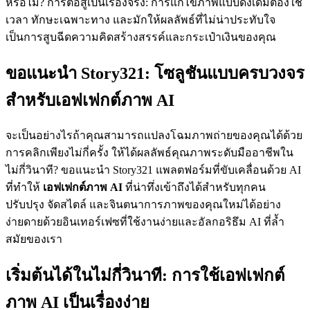
หรือไม่? การต่อสู้เป็นเรื่องจริง: การแก้ไขภาพแบบดั้งเดิมต้องใช้
เวลา ทักษะเฉพาะทาง และมักให้ผลลัพธ์ที่ไม่น่าประทับใจ
เป็นการสูบฉีดความคิดสร้างสรรค์และกระเป๋าเงินของคุณ
ขอแนะนำ Story321: โซลูชันแบบครบวงจร
สำหรับเอฟเฟกต์ภาพ AI
จะเป็นอย่างไรถ้าคุณสามารถแปลงโฉมภาพถ่ายของคุณได้ด้วย
การคลิกเพียงไม่กี่ครั้ง ให้ได้ผลลัพธ์คุณภาพระดับมืออาชีพใน
ไม่กี่วินาที? ขอแนะนำ Story321 แพลตฟอร์มที่ขับเคลื่อนด้วย AI
ที่ทำให้
เอฟเฟกต์ภาพ AI
ที่น่าทึ่งเข้าถึงได้สำหรับทุกคน
ปรับปรุง จัดสไตล์ และจินตนาการภาพของคุณใหม่ได้อย่าง
ง่ายดายด้วยอินเทอร์เฟซที่ใช้งานง่ายและอัลกอริธึม AI ที่ล้ำ
สมัยของเรา
เริ่มต้นได้ในไม่กี่วินาที: การใช้เอฟเฟกต์
ภาพ AI เป็นเรื่องง่าย