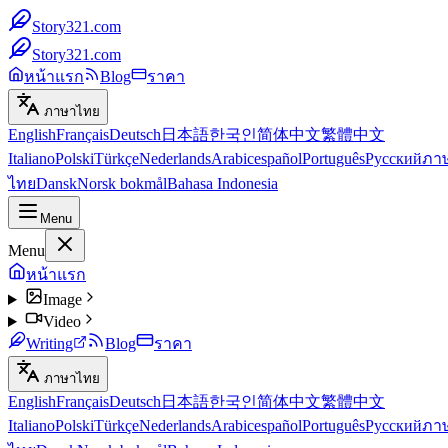
Story321.com
Story321.com
หน้าแรก
Blog
ราคา
ภาษาไทย
English
Français
Deutsch
日本語
한국인
简体中文
繁體中文
Italiano
Polski
Türkçe
Nederlands
Arabic
español
Português
Русский
ภา
ไทย
Dansk
Norsk bokmål
Bahasa Indonesia
Menu
Menu
หน้าแรก
Image
Video
Writing
Blog
ราคา
ภาษาไทย
English
Français
Deutsch
日本語
한국인
简体中文
繁體中文
Italiano
Polski
Türkçe
Nederlands
Arabic
español
Português
Русский
ภา