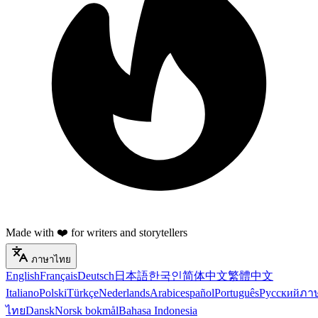
Made with ❤️ for writers and storytellers
ภาษาไทย
English
Français
Deutsch
日本語
한국인
简体中文
繁體中文
Italiano
Polski
Türkçe
Nederlands
Arabic
español
Português
Русский
ภา
ไทย
Dansk
Norsk bokmål
Bahasa Indonesia