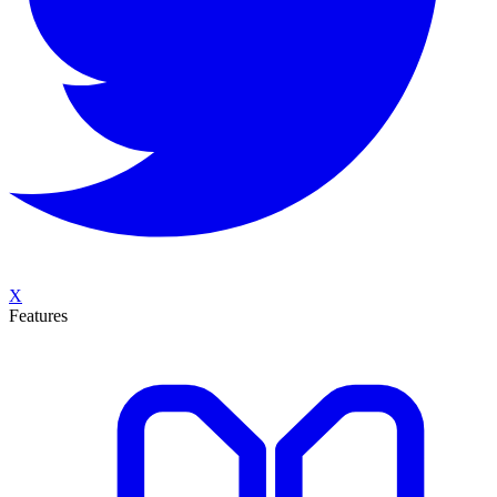
X
Features