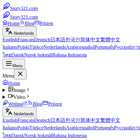
Story321.com
Story321.com
Home
Blog
Prijzen
Nederlands
English
Français
Deutsch
日本語
한국인
简体中文
繁體中文
Italiano
Polski
Türkçe
Nederlands
Arabic
español
Português
Русский
ภา
ไทย
Dansk
Norsk bokmål
Bahasa Indonesia
Menu
Menu
Home
Image
Video
Writing
Blog
Prijzen
Nederlands
English
Français
Deutsch
日本語
한국인
简体中文
繁體中文
Italiano
Polski
Türkçe
Nederlands
Arabic
español
Português
Русский
ภา
ไทย
Dansk
Norsk bokmål
Bahasa Indonesia