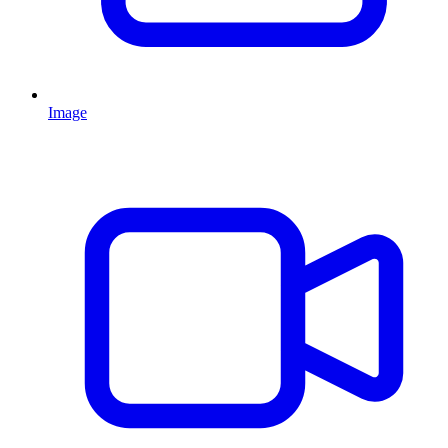
Image