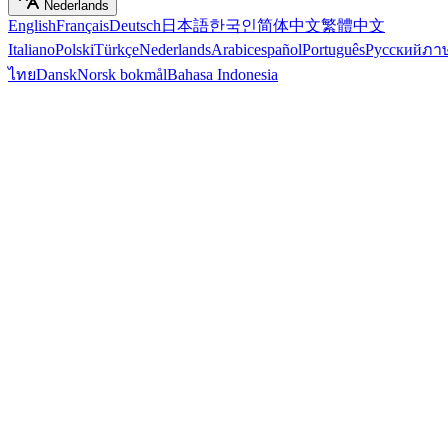
Nederlands
English
Français
Deutsch
日本語
한국인
简体中文
繁體中文
Italiano
Polski
Türkçe
Nederlands
Arabic
español
Português
Русский
ภา
ไทย
Dansk
Norsk bokmål
Bahasa Indonesia