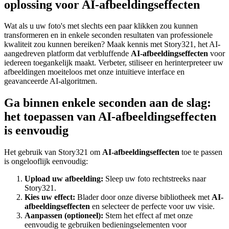
oplossing voor AI-afbeeldingseffecten
Wat als u uw foto's met slechts een paar klikken zou kunnen
transformeren en in enkele seconden resultaten van professionele
kwaliteit zou kunnen bereiken? Maak kennis met Story321, het AI-
aangedreven platform dat verbluffende
AI-afbeeldingseffecten
voor
iedereen toegankelijk maakt. Verbeter, stiliseer en herinterpreteer uw
afbeeldingen moeiteloos met onze intuïtieve interface en
geavanceerde AI-algoritmen.
Ga binnen enkele seconden aan de slag:
het toepassen van AI-afbeeldingseffecten
is eenvoudig
Het gebruik van Story321 om
AI-afbeeldingseffecten
toe te passen
is ongelooflijk eenvoudig:
Upload uw afbeelding:
Sleep uw foto rechtstreeks naar
Story321.
Kies uw effect:
Blader door onze diverse bibliotheek met
AI-
afbeeldingseffecten
en selecteer de perfecte voor uw visie.
Aanpassen (optioneel):
Stem het effect af met onze
eenvoudig te gebruiken bedieningselementen voor