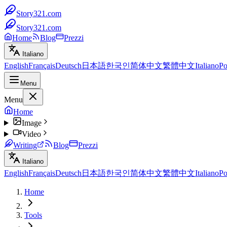
Story321.com
Story321.com
Home
Blog
Prezzi
Italiano
English
Français
Deutsch
日本語
한국인
简体中文
繁體中文
Italiano
Po
Menu
Menu
Home
Image
Video
Writing
Blog
Prezzi
Italiano
English
Français
Deutsch
日本語
한국인
简体中文
繁體中文
Italiano
Po
Home
Tools