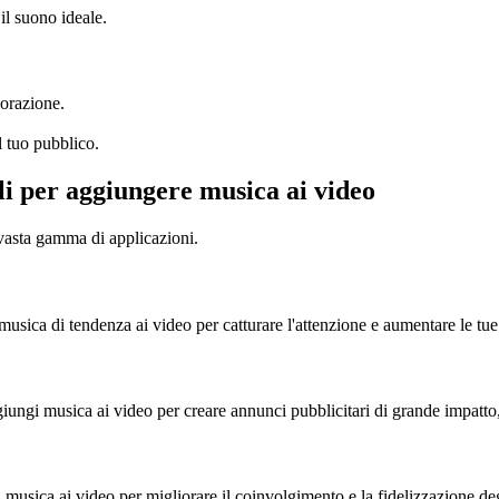
il suono ideale.
borazione.
l tuo pubblico.
ili per aggiungere musica ai video
 vasta gamma di applicazioni.
ica di tendenza ai video per catturare l'attenzione e aumentare le tue 
iungi musica ai video per creare annunci pubblicitari di grande impatto
usica ai video per migliorare il coinvolgimento e la fidelizzazione deg