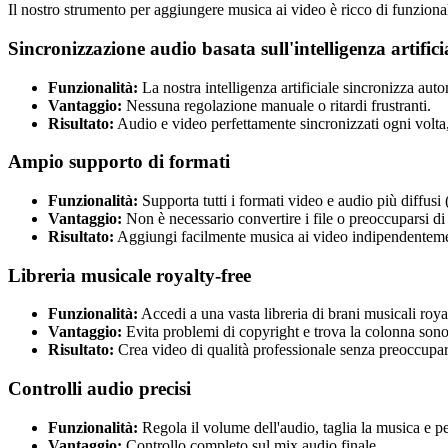
Il nostro strumento per aggiungere musica ai video è ricco di funzionali
Sincronizzazione audio basata sull'intelligenza artifici
Funzionalità:
La nostra intelligenza artificiale sincronizza aut
Vantaggio:
Nessuna regolazione manuale o ritardi frustranti.
Risultato:
Audio e video perfettamente sincronizzati ogni volta
Ampio supporto di formati
Funzionalità:
Supporta tutti i formati video e audio più diff
Vantaggio:
Non è necessario convertire i file o preoccuparsi di
Risultato:
Aggiungi facilmente musica ai video indipendentemente
Libreria musicale royalty-free
Funzionalità:
Accedi a una vasta libreria di brani musicali roya
Vantaggio:
Evita problemi di copyright e trova la colonna sonor
Risultato:
Crea video di qualità professionale senza preoccuparti
Controlli audio precisi
Funzionalità:
Regola il volume dell'audio, taglia la musica e pe
Vantaggio:
Controllo completo sul mix audio finale.