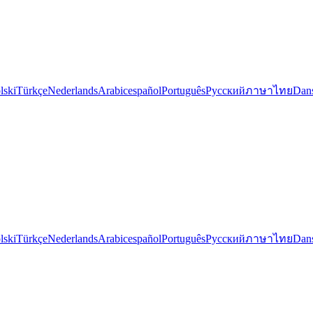
lski
Türkçe
Nederlands
Arabic
español
Português
Русский
ภาษาไทย
Dan
lski
Türkçe
Nederlands
Arabic
español
Português
Русский
ภาษาไทย
Dan