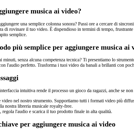
aggiungere musica ai video?
aggiungere una semplice colonna sonora? Passi ore a cercare di sincronizz
paura di rovinare il tuo video. È dispendioso in termini di tempo, frustran
pito semplice.
modo più semplice per aggiungere musica ai 
hi minuti, senza alcuna competenza tecnica? Ti presentiamo lo strumento 
n l'audio perfetto. Trasforma i tuoi video da banali a brillanti con pochi
assaggi
interfaccia intuitiva rende il processo un gioco da ragazzi, anche se no
e video nel nostro strumento. Supportiamo tutti i formati video più diffus
la nostra libreria musicale royalty-free.
regola l'audio e scarica il tuo prodotto finale in alta qualità.
 chiave per aggiungere musica ai video