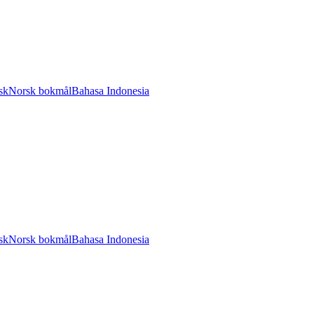
sk
Norsk bokmål
Bahasa Indonesia
sk
Norsk bokmål
Bahasa Indonesia