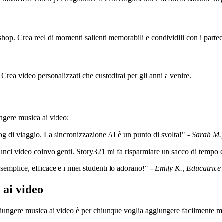
hop. Crea reel di momenti salienti memorabili e condividili con i partec
 Crea video personalizzati che custodirai per gli anni a venire.
ungere musica ai video:
og di viaggio. La sincronizzazione AI è un punto di svolta!" -
Sarah M.,
ci video coinvolgenti. Story321 mi fa risparmiare un sacco di tempo e
emplice, efficace e i miei studenti lo adorano!" -
Emily K., Educatrice
 ai video
ungere musica ai video è per chiunque voglia aggiungere facilmente mus