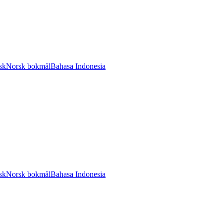
sk
Norsk bokmål
Bahasa Indonesia
sk
Norsk bokmål
Bahasa Indonesia