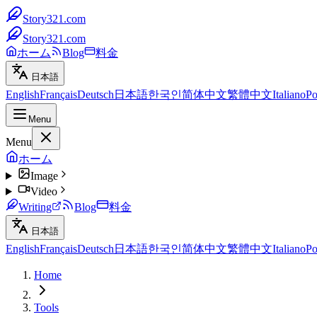
Story321.com
Story321.com
ホーム
Blog
料金
日本語
English
Français
Deutsch
日本語
한국인
简体中文
繁體中文
Italiano
Po
Menu
Menu
ホーム
Image
Video
Writing
Blog
料金
日本語
English
Français
Deutsch
日本語
한국인
简体中文
繁體中文
Italiano
Po
Home
Tools