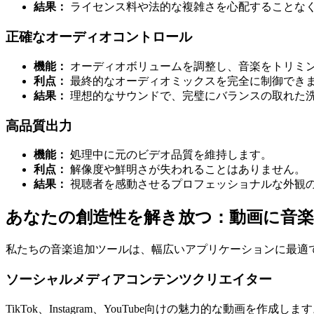
結果：
ライセンス料や法的な複雑さを心配することな
正確なオーディオコントロール
機能：
オーディオボリュームを調整し、音楽をトリミ
利点：
最終的なオーディオミックスを完全に制御でき
結果：
理想的なサウンドで、完璧にバランスの取れた
高品質出力
機能：
処理中に元のビデオ品質を維持します。
利点：
解像度や鮮明さが失われることはありません。
結果：
視聴者を感動させるプロフェッショナルな外観
あなたの創造性を解き放つ：動画に音
私たちの音楽追加ツールは、幅広いアプリケーションに最適
ソーシャルメディアコンテンツクリエイター
TikTok、Instagram、YouTube向けの魅力的な動