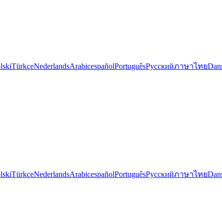
lski
Türkçe
Nederlands
Arabic
español
Português
Русский
ภาษาไทย
Dan
lski
Türkçe
Nederlands
Arabic
español
Português
Русский
ภาษาไทย
Dan