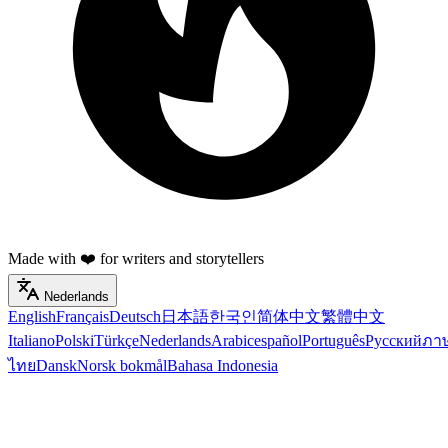
Made with ❤️ for writers and storytellers
Nederlands
English
Français
Deutsch
日本語
한국인
简体中文
繁體中文
Italiano
Polski
Türkçe
Nederlands
Arabic
español
Português
Русский
ภา
ไทย
Dansk
Norsk bokmål
Bahasa Indonesia