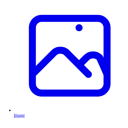
Image