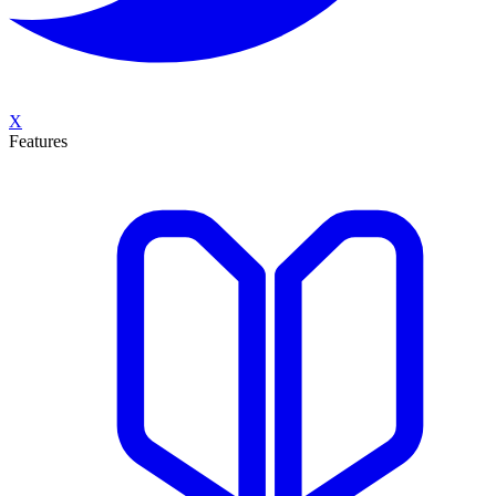
X
Features