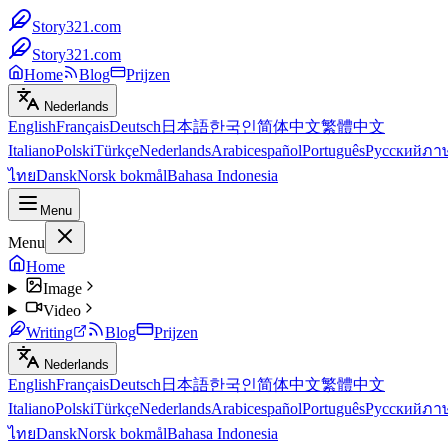
Story321.com
Story321.com
Home
Blog
Prijzen
Nederlands
English
Français
Deutsch
日本語
한국인
简体中文
繁體中文
Italiano
Polski
Türkçe
Nederlands
Arabic
español
Português
Русский
ภา
ไทย
Dansk
Norsk bokmål
Bahasa Indonesia
Menu
Menu
Home
Image
Video
Writing
Blog
Prijzen
Nederlands
English
Français
Deutsch
日本語
한국인
简体中文
繁體中文
Italiano
Polski
Türkçe
Nederlands
Arabic
español
Português
Русский
ภา
ไทย
Dansk
Norsk bokmål
Bahasa Indonesia