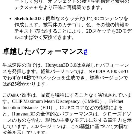
ートしており、オブジェクトの幾何学的構造と素材の
テクスチャをより正確に再構築できます。
Sketch-to-3D
：簡単なスケッチだけで3Dコンテンツを
作成します。被写体のカテゴリ、色、その他の情報を
テキストで記述することにより、2Dスケッチを3Dモデ
ルにすばやく変換できます。
卓越したパフォーマンス
#
生成速度の面では、Hunyuan3D 3.0は卓越したパフォーマン
スを発揮します。軽量バージョンでは、NVIDIA A100 GPU
でわずか
10秒
で3Dメッシュを生成でき、標準バージョンで
は約
25秒
かかります。
この高い効率は、品質を犠牲にすることなく実現されていま
す。CLIP Maximum Mean Discrepancy（CMMD）、Fréchet
Inception Distance（FID）、CLIPスコアなどの指標による
と、Hunyuan3Dの全体的なパフォーマンスは、クローズドソ
ースのものを含む、現代の主要なモデルに対する競争力を示
しています。3.0バージョンは、この基盤に基づいて大幅な
改善を示しています。