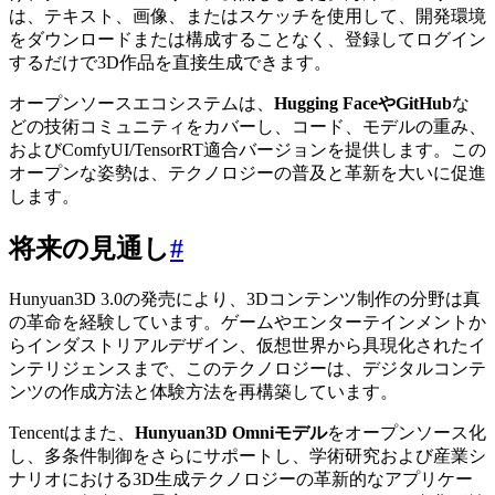
は、テキスト、画像、またはスケッチを使用して、開発環境
をダウンロードまたは構成することなく、登録してログイン
するだけで3D作品を直接生成できます。
オープンソースエコシステムは、
Hugging FaceやGitHub
な
どの技術コミュニティをカバーし、コード、モデルの重み、
およびComfyUI/TensorRT適合バージョンを提供します。この
オープンな姿勢は、テクノロジーの普及と革新を大いに促進
します。
将来の見通し
#
Hunyuan3D 3.0の発売により、3Dコンテンツ制作の分野は真
の革命を経験しています。ゲームやエンターテインメントか
らインダストリアルデザイン、仮想世界から具現化されたイ
ンテリジェンスまで、このテクノロジーは、デジタルコンテ
ンツの作成方法と体験方法を再構築しています。
Tencentはまた、
Hunyuan3D Omniモデル
をオープンソース化
し、多条件制御をさらにサポートし、学術研究および産業シ
ナリオにおける3D生成テクノロジーの革新的なアプリケー