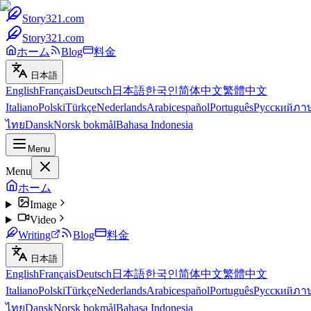
Story321.com
Story321.com
ホーム
Blog
料金
日本語
English
Français
Deutsch
日本語
한국인
简体中文
繁體中文
Italiano
Polski
Türkçe
Nederlands
Arabic
español
Português
Русский
ภา
ไทย
Dansk
Norsk bokmål
Bahasa Indonesia
Menu
Menu
ホーム
Image
Video
Writing
Blog
料金
日本語
English
Français
Deutsch
日本語
한국인
简体中文
繁體中文
Italiano
Polski
Türkçe
Nederlands
Arabic
español
Português
Русский
ภา
ไทย
Dansk
Norsk bokmål
Bahasa Indonesia