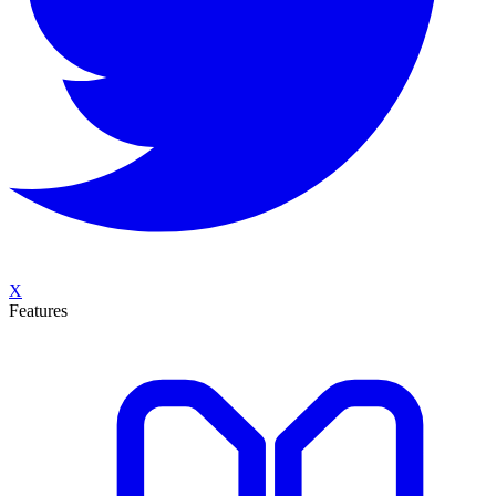
X
Features