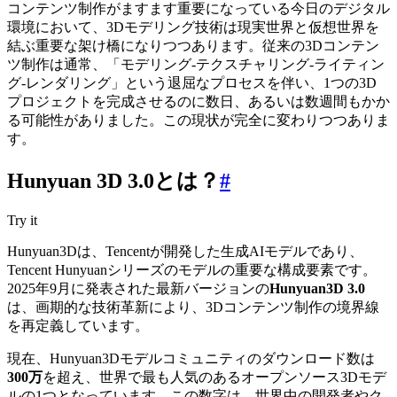
コンテンツ制作がますます重要になっている今日のデジタル
環境において、3Dモデリング技術は現実世界と仮想世界を
結ぶ重要な架け橋になりつつあります。従来の3Dコンテン
ツ制作は通常、「モデリング-テクスチャリング-ライティン
グ-レンダリング」という退屈なプロセスを伴い、1つの3D
プロジェクトを完成させるのに数日、あるいは数週間もかか
る可能性がありました。この現状が完全に変わりつつありま
す。
Hunyuan 3D 3.0とは？
#
Try it
Hunyuan3Dは、Tencentが開発した生成AIモデルであり、
Tencent Hunyuanシリーズのモデルの重要な構成要素です。
2025年9月に発表された最新バージョンの
Hunyuan3D 3.0
は、画期的な技術革新により、3Dコンテンツ制作の境界線
を再定義しています。
現在、Hunyuan3Dモデルコミュニティのダウンロード数は
300万
を超え、世界で最も人気のあるオープンソース3Dモデ
ルの1つとなっています。この数字は、世界中の開発者やク