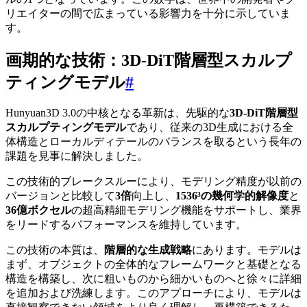
リエイターの間で広まっている影響力を十分に示していま
す。
画期的な技術：3D-DiT階層型スカルプ
ティングモデル
#
Hunyuan3D 3.0の中核となる革新は、先駆的な
3D-DiT階層型
スカルプティングモデル
であり、従来の3D生成における全
体構造とローカルディテールのバランスを取るという長年の
課題を見事に解決しました。
この技術的ブレークスルーにより、モデリング精度が以前の
バージョンと比較して
3倍
向上し、
1536³の幾何学的解像度
と
36億ボクセル
の超高精細モデリング機能をサポートし、業界
をリードするパフォーマンスを維持しています。
この技術の本質は、
階層的な生成戦略
にあります。モデルは
まず、オブジェクトの全体的なフレームワークと基礎となる
構造を構築し、次に粗いものから細かいものへと徐々に詳細
を追加および洗練します。このアプローチにより、モデルは