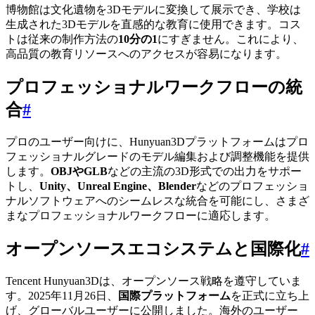
博物館は文化遺物を3Dモデルに変換して展示でき、学校は
生成された3Dモデルを直感的な教育に使用できます。コス
トは従来の制作方法の
10分の1
にすぎません。これにより、
高品質の教育リソースへのアクセスが容易になります。
プロフェッショナルワークフローの統
合
#
プロのユーザー向けに、Hunyuan3Dプラットフォームはプロ
フェッショナルグレードのモデル編集および調整機能を提供
します。
OBJやGLB
などの主流の3D形式での出力をサポー
トし、
Unity、Unreal Engine、Blender
などのプロフェッショ
ナルソフトウェアへのシームレスな統合を可能にし、さまざ
まなプロフェッショナルワークフローに適応します。
オープンソースエコシステムと国際化
#
Tencent Hunyuan3Dは、オープンソース戦略を遵守していま
す。2025年11月26日、
国際プラットフォーム
を正式に立ち上
げ、グローバルユーザーに公開しました。海外のユーザー