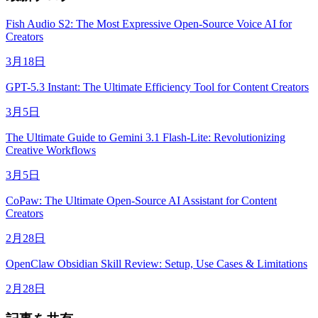
Fish Audio S2: The Most Expressive Open-Source Voice AI for
Creators
3月18日
GPT-5.3 Instant: The Ultimate Efficiency Tool for Content Creators
3月5日
The Ultimate Guide to Gemini 3.1 Flash-Lite: Revolutionizing
Creative Workflows
3月5日
CoPaw: The Ultimate Open-Source AI Assistant for Content
Creators
2月28日
OpenClaw Obsidian Skill Review: Setup, Use Cases & Limitations
2月28日