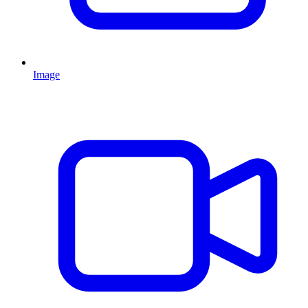
Image