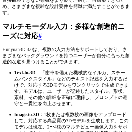
直接観察できない領域をより良く理解し、再構築できるた
め、さまざまな複雑な設計要件を簡単に満たすことができま
す。
マルチモーダル入力：多様な創造的ニ
ーズに対応
#
Hunyuan3D 3.0は、複数の入力方法をサポートしており、さ
まざまなバックグラウンドを持つユーザーが自分に合った創
造的な道を見つけることができます。
Text-to-3D
：「歯車を備えた機械的なイルカ、スチー
ムパンクスタイル」などのテキスト記述を入力するだ
けで、対応する3Dモデルをワンクリックで生成できま
す。モデルは、ユーザーが記述したスタイル、形状、
素材、その他の詳細を正確に理解し、プロンプトの遵
守と一貫性を向上させます。
Image-to-3D
：1枚または複数枚の画像をアップロード
して、対応する高品質の3Dモデルを生成します。この
モデルは現在、2〜4枚のマルチビュー画像入力をサポ