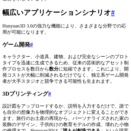
幅広いアプリケーションシナリオ
#
Hunyuan3D 3.0の強力な機能により、さまざまな分野での応
用が可能になります。
ゲーム開発
#
キャラクター、小道具、建物、および完全なシーンのプロト
タイプを迅速に生成できるため、従来の芸術的なアセット制
作プロセスを数日から
数分
に短縮できます。これにより、開
発コストが大幅に削減されるだけでなく、独立系ゲーム開発
者が大手スタジオと競争できる可能性も生まれます。
3Dプリンティング
#
設計図をアップロードするか、説明を入力するだけで、誰で
も自分の想像力を物理的なオブジェクトに変えることができ
ます。旅行のお土産の再現から、パーソナライズされた家の
装飾のデザイン、子供向けの教育モデルの作成、壊れた小物
の修理まで、Hunyuan3Dは「
誰もが創造できる
」という現実