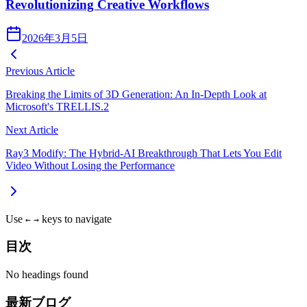
Revolutionizing Creative Workflows
2026年3月5日
Previous Article
Breaking the Limits of 3D Generation: An In-Depth Look at
Microsoft's TRELLIS.2
Next Article
Ray3 Modify: The Hybrid-AI Breakthrough That Lets You Edit
Video Without Losing the Performance
Use
keys to navigate
←
→
目次
No headings found
最新ブログ