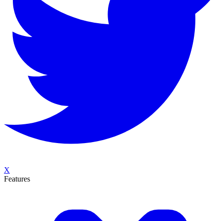
X
Features