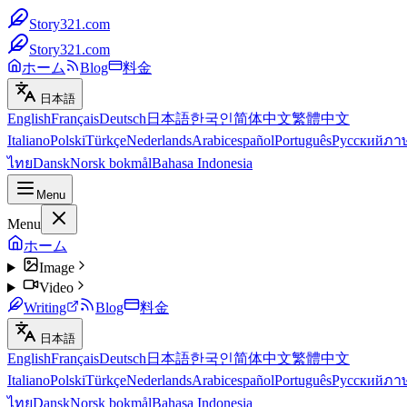
Story321.com
Story321.com
ホーム
Blog
料金
日本語
English
Français
Deutsch
日本語
한국인
简体中文
繁體中文
Italiano
Polski
Türkçe
Nederlands
Arabic
español
Português
Русский
ภา
ไทย
Dansk
Norsk bokmål
Bahasa Indonesia
Menu
Menu
ホーム
Image
Video
Writing
Blog
料金
日本語
English
Français
Deutsch
日本語
한국인
简体中文
繁體中文
Italiano
Polski
Türkçe
Nederlands
Arabic
español
Português
Русский
ภา
ไทย
Dansk
Norsk bokmål
Bahasa Indonesia