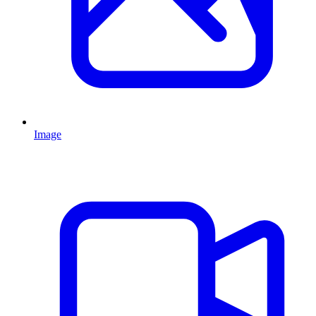
Image