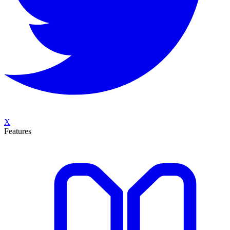
X
Features