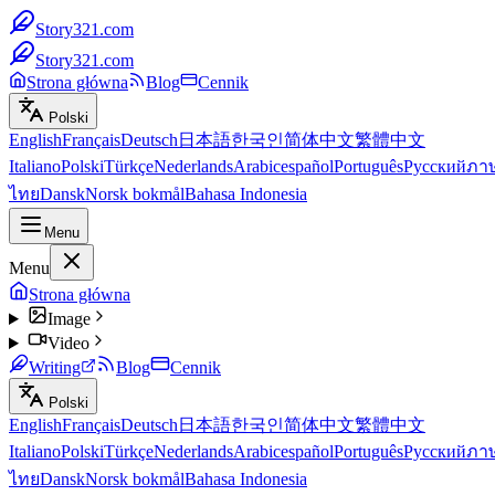
Story321.com
Story321.com
Strona główna
Blog
Cennik
Polski
English
Français
Deutsch
日本語
한국인
简体中文
繁體中文
Italiano
Polski
Türkçe
Nederlands
Arabic
español
Português
Русский
ภา
ไทย
Dansk
Norsk bokmål
Bahasa Indonesia
Menu
Menu
Strona główna
Image
Video
Writing
Blog
Cennik
Polski
English
Français
Deutsch
日本語
한국인
简体中文
繁體中文
Italiano
Polski
Türkçe
Nederlands
Arabic
español
Português
Русский
ภา
ไทย
Dansk
Norsk bokmål
Bahasa Indonesia