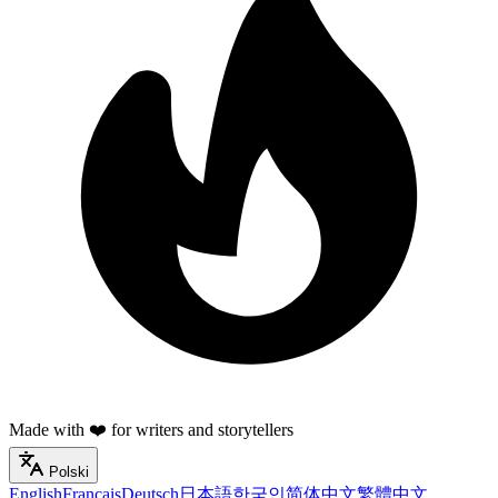
Made with ❤️ for writers and storytellers
Polski
English
Français
Deutsch
日本語
한국인
简体中文
繁體中文