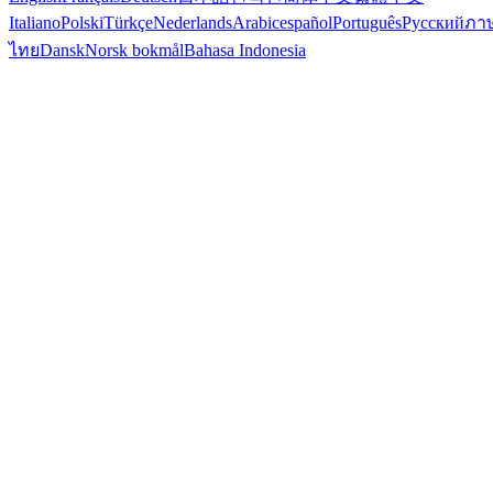
Italiano
Polski
Türkçe
Nederlands
Arabic
español
Português
Русский
ภา
ไทย
Dansk
Norsk bokmål
Bahasa Indonesia