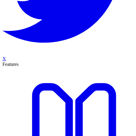
X
Features