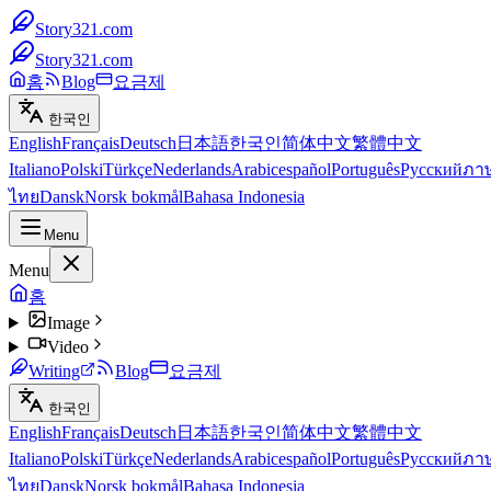
Story321.com
Story321.com
홈
Blog
요금제
한국인
English
Français
Deutsch
日本語
한국인
简体中文
繁體中文
Italiano
Polski
Türkçe
Nederlands
Arabic
español
Português
Русский
ภา
ไทย
Dansk
Norsk bokmål
Bahasa Indonesia
Menu
Menu
홈
Image
Video
Writing
Blog
요금제
한국인
English
Français
Deutsch
日本語
한국인
简体中文
繁體中文
Italiano
Polski
Türkçe
Nederlands
Arabic
español
Português
Русский
ภา
ไทย
Dansk
Norsk bokmål
Bahasa Indonesia