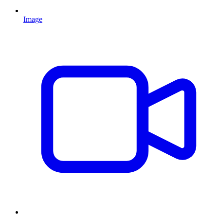
Image