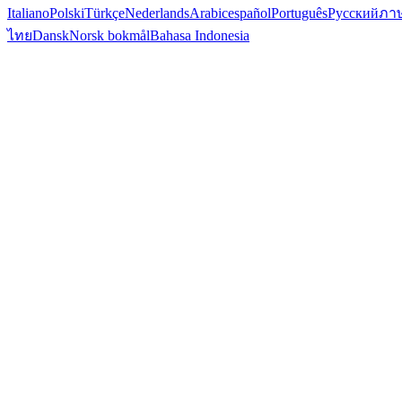
Italiano
Polski
Türkçe
Nederlands
Arabic
español
Português
Русский
ภา
ไทย
Dansk
Norsk bokmål
Bahasa Indonesia